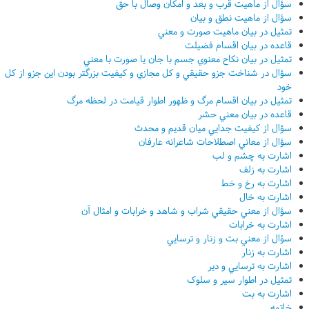
سؤال از ماهيت قرب و بعد و امکان وصال با حق
سؤال از ماهيت نطق و بيان
تمثيل در بيان ماهيت صورت و معني
قاعده در بيان اقسام فضيلت
تمثيل در بيان نکاح معنوي جسم با جان يا صورت با معني
سؤال در شناخت جزو حقيقي و کل مجازي و کيفيت بزرگتر بودن اين جزو از کل
خود
تمثيل در بيان اقسام مرگ و ظهور اطوار قيامت در لحظه مرگ
قاعده در بيان معني حشر
سؤال از کيفيت جدايي ميان قديم و محدث
سؤال از معاني اصطلاحات شاعرانه عارفان
اشارت به چشم و لب
اشارت به زلف
اشارت به رخ و خط
اشارت به خال
سؤال از معني حقيقي شراب و شاهد و خرابات و امثال آن
اشارت به خرابات
سؤال از معني بت و زنار و ترسايي
اشارت به زنار
اشارت به ترسايي و دير
تمثيل در اطوار سير و سلوک
اشارت به بت
خاتمه