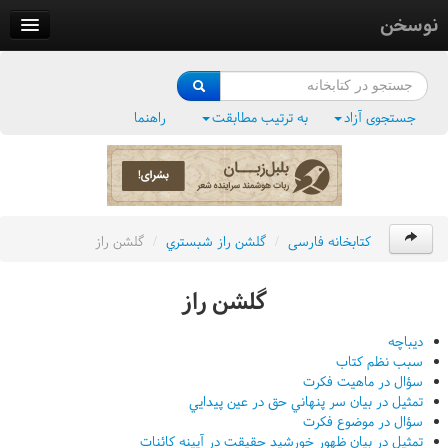
نوسخن
کتابخانه
فرهنگ واژگان
جستجوی آزاد
به ترتیب مطابقت
راهنما
وزن‌یاب
بلبل‌زبان
کتابخانه فارسی
/
گلشن راز شبستري
/
گلشن راز
گلشن راز
ديباچه
سبب نظم کتاب
سؤال در ماهيت فکرت
تمثيل در بيان سر پنهاني حق در عين پيدايي
سؤال در موضوع فکرت
تمثيل در بيان ظهور خورشيد حقيقت در آيينه کائنات