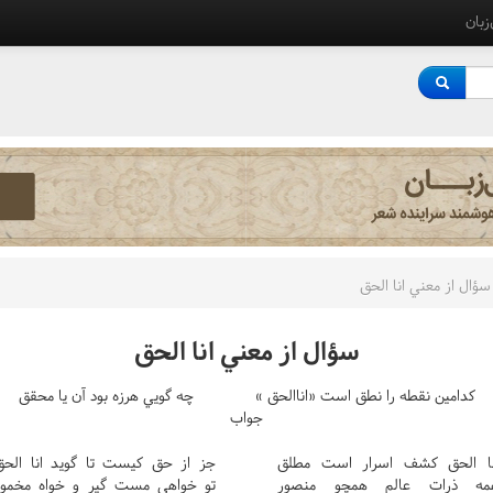
‌زبان
سؤال از معني انا الحق
سؤال از معني انا الحق
کدامين نقطه را نطق است «اناالحق »
چه گويي هرزه بود آن يا محقق
جواب
نا الحق کشف اسرار است مطلق
جز از حق کيست تا گويد انا الحق
مه ذرات عالم همچو منصور
تو خواهي مست گير و خواه مخمور