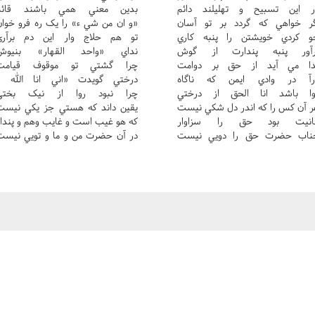
ر اين تسبيح و تهليلند دائم
بدين معني همي باشند قائم
گر خواهي که گردد بر تو آسان
«و ان من شي ء» را يک ره فرو خوان
و کردي خويشتن را پنبه کاري
تو هم حلاج وار اين دم برآري
رآور پنبه پندارت از گوش
نداي «واحد القهار» بنيوش
دا مي آيد از حق بر دوامت
چرا گشتي تو موقوف قيامت
رآ در وادي ايمن که ناگاه
درختي گويدت «اني انا الله »
وا باشد انا الحق از درختي
چرا نبود روا از نيک بختي
ر آن کس را که اندر دل شکي نيست
يقين داند که هستي جز يکي نيست
نانيت بود حق را سزاوار
که هو غيب است و غايب وهم و پندار
ناب حضرت حق را دويي نيست
در آن حضرت من و ما و تويي نيست