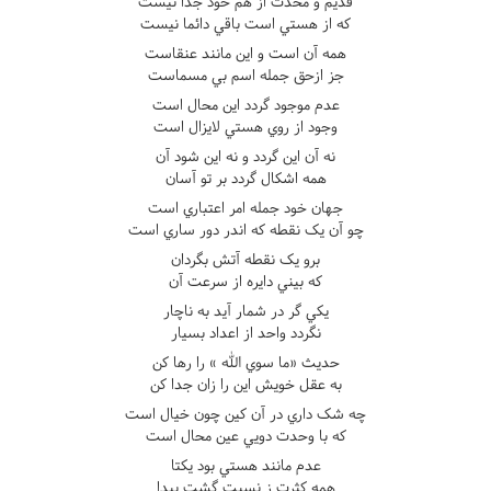
قديم و محدث از هم خود جدا نيست
که از هستي است باقي دائما نيست
همه آن است و اين مانند عنقاست
جز ازحق جمله اسم بي مسماست
عدم موجود گردد اين محال است
وجود از روي هستي لايزال است
نه آن اين گردد و نه اين شود آن
همه اشکال گردد بر تو آسان
جهان خود جمله امر اعتباري است
چو آن يک نقطه که اندر دور ساري است
برو يک نقطه آتش بگردان
که بيني دايره از سرعت آن
يکي گر در شمار آيد به ناچار
نگردد واحد از اعداد بسيار
حديث «ما سوي الله » را رها کن
به عقل خويش اين را زان جدا کن
چه شک داري در آن کين چون خيال است
که با وحدت دويي عين محال است
عدم مانند هستي بود يکتا
همه کثرت ز نسبت گشت پيدا