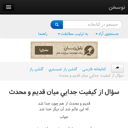
نوسخن
کتابخانه
فرهنگ واژگان
جستجوی آزاد
به ترتیب مطابقت
راهنما
وزن‌یاب
بلبل‌زبان
کتابخانه فارسی
/
گلشن راز شبستري
/
گلشن راز
/
سؤال از کيفيت جدايي ميان قديم و محدث
سؤال از کيفيت جدايي ميان قديم و محدث
قديم و محدث از هم چون جدا شد
که اين عالم شد آن ديگر خدا شد
جواب