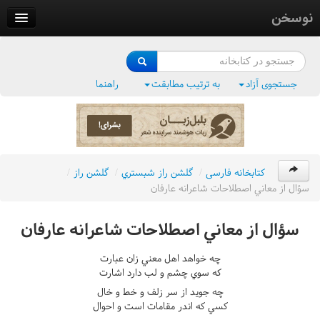
نوسخن
کتابخانه
فرهنگ واژگان
جستجوی آزاد
به ترتیب مطابقت
راهنما
وزن‌یاب
بلبل‌زبان
کتابخانه فارسی
/
گلشن راز شبستري
/
گلشن راز
/
سؤال از معاني اصطلاحات شاعرانه عارفان
سؤال از معاني اصطلاحات شاعرانه عارفان
چه خواهد اهل معني زان عبارت
که سوي چشم و لب دارد اشارت
چه جويد از سر زلف و خط و خال
کسي که اندر مقامات است و احوال