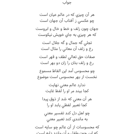
جواب
هر آن چيزي که در عالم عيان است
چو عکسي ز آفتاب آن جهان است
جهان چون زلف و خط و خال و ابروست
که هر چيزي به جاي خويش نيکوست
تجلي گه جمال و گه جلال است
رخ و زلف آن معاني را مثال است
صفات حق تعالي لطف و قهر است
رخ و زلف بتان را زان دو بهر است
چو محسوس آمد اين الفاظ مسموع
نخست از بهر محسوس است موضوع
ندارد عالم معني نهايت
کجا بيند مر او را لفظ غايت
هر آن معني که شد از ذوق پيدا
کجا تعبير لفظي يابد او را
چو اهل دل کند تفسير معني
به مانندي کند تعبير معني
که محسوسات از آن عالم چو سايه است
که اين چون طفل و آن مانند دايه است