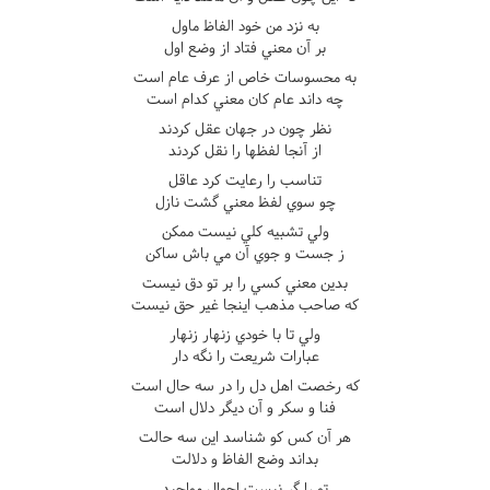
به نزد من خود الفاظ ماول
بر آن معني فتاد از وضع اول
به محسوسات خاص از عرف عام است
چه داند عام کان معني کدام است
نظر چون در جهان عقل کردند
از آنجا لفظها را نقل کردند
تناسب را رعايت کرد عاقل
چو سوي لفظ معني گشت نازل
ولي تشبيه کلي نيست ممکن
ز جست و جوي آن مي باش ساکن
بدين معني کسي را بر تو دق نيست
که صاحب مذهب اينجا غير حق نيست
ولي تا با خودي زنهار زنهار
عبارات شريعت را نگه دار
که رخصت اهل دل را در سه حال است
فنا و سکر و آن ديگر دلال است
هر آن کس کو شناسد اين سه حالت
بداند وضع الفاظ و دلالت
تو را گر نيست احوال مواجيد