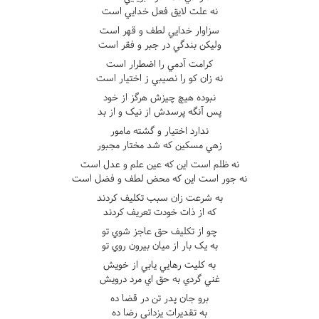
نه علت لايق فعل خدايي است
سزاوار خدايي لطف و قهر است
وليکن بندگي در جبر و فقر است
کرامت آدمي را اضطرار است
نه زان کو را نصيبي ز اختيار است
نبوده هيچ چيزش هرگز از خود
پس آنگه پرسدش از نيک و از بد
ندارد اختيار و گشته مامور
زهي مسکين که شد مختار مجبور
نه ظلم است اين که عين علم و عدل است
نه جور است اين که محض لطف و فضل است
به شرعت زان سبب تکليف کردند
که از ذات خودت تعريف کردند
چو از تکليف حق عاجز شوي تو
به يک بار از ميان بيرون روي تو
به کليت رهايي يابي از خويش
غني گردي به حق اي مرد درويش
برو جان پدر تن در قضا ده
به تقديرات يزداني رضا ده