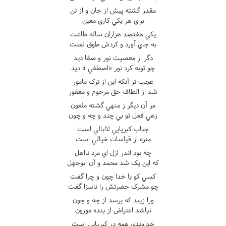
مقدر گشته پيش از جان و از تن
براي هر يکي کاري معين
يکي هفتصد هزاران ساله طاعت
به جاي آورد و کردش طوق لعنت
دگر از معصيت نور و صفا ديد
چو توبه کرد نور «اصطفي » ديد
عجب تر آنکه اين از ترک مامور
شد از الطاف حق مرحوم و مغفور
مر آن ديگر ز منهي گشته ملعون
زهي فعل تو بي چند و چه و چون
جناب کبريايي لاابالي است
منزه از قياسات خيالي است
چه بود اندر ازل اي مرد نااهل
که اين يک شد محمد و آن ابوجهل
کسي کو با خدا چون و چرا گفت
چو مشرک حضرتش را ناسزا گفت
ورا زيبد که پرسد از چه و چون
نباشد اعتراض از بنده موزون
خداوندي همه در کبريايي است