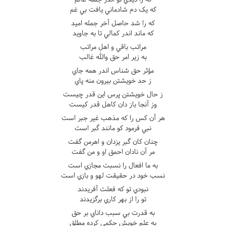
که يک دم شادماني يافت بي غم
که را شد حاصل آخر جمله اميد
که ماند اندر کمالي تا به جاويد
مراتب باقي و اهل مراتب
به زير امر حق والله غالب
مؤثر حق شناس اندر همه جاي
ز حد خويشتن بيرون منه پاي
ز حال خويشتن پرس اين قدر چيست
وز آنجا باز دان کاهل قدر کيست
هر آن کس را که مذهب غير جبر است
نبي فرمود کو مانند گبر است
چنان کان گبر يزدان و اهرمن گفت
مر آن نادان احمق او و من گفت
به ما افعال را نسبت مجازي است
نسب خود در حقيقت لهو و بازي است
نبودي تو که فعلت آفريدند
تو را از بهر کاري برگزيدند
به قدرت بي سبب داناي بر حق
به علم خويش حکمي کرده مطلق