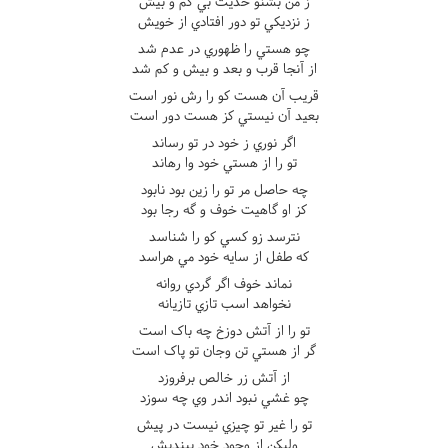
ز من بشنو حديث بي کم و بيش
ز نزديکي تو دور افتادي از خويش
چو هستي را ظهوري در عدم شد
از آنجا قرب و بعد و بيش و کم شد
قريب آن هست کو را رش نور است
بعيد آن نيستي کز هست دور است
اگر نوري ز خود در تو رساند
تو را از هستي خود وا رهاند
چه حاصل مر تو را زين بود نابود
کز او گاهيت خوف و گه رجا بود
نترسد زو کسي کو را شناسد
که طفل از سايه خود مي هراسد
نماند خوف اگر گردي روانه
نخواهد اسب تازي تازيانه
تو را از آتش دوزخ چه باک است
گر از هستي تن وجان تو پاک است
از آتش زر خالص برفروزد
چو غشي نبود اندر وي چه سوزد
تو را غير تو چيزي نيست در پيش
وليکن از وجود خود بينديش