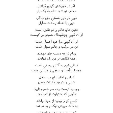
اگر در خويشتن گردي گرفتار
حجاب تو شود عالم به يک بار
تويي در دور هستي جزو سافل
تويي با نقطه وحدت مقابل
تعين هاي عالم بر تو طاري است
از آن گويي چوشيطان همچو من کيست
از آن گويي مرا خود اختيار است
تن من مرکب و جانم سوار است
زمام تن به دست جان نهادند
همه تکليف بر من زان نهادند
نداني کين ره آتش پرستي است
همه اين آفت و شومي ز هستي است
کدامين اختيار اي مرد عاقل
کسي را کو بود بالذات باطل
چو بود توست يک سر همچو نابود
نگويي که اختيارت از کجا بود
کسي کو را وجود از خود نباشد
به ذات خويش نيک و بد نباشد
که را ديدي تو اندر جمله عالم