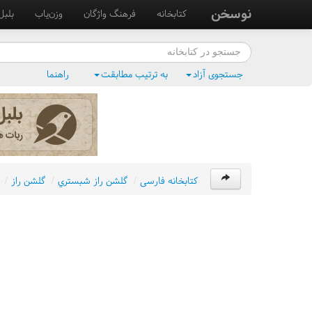
نوسخن
کتابخانه
فرهنگ واژگان
وزن‌یاب
بلبل
جستجوی آزاد
به ترتیب مطابقت
راهنما
کتابخانه فارسی
/
گلشن راز شبستري
/
گلشن راز
/