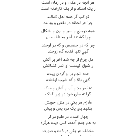
هر آنچه در مکان و در زمان است
ز يک استاد و از يک کارخانه است
کواکب گر همه اهل کمالند
چرا هر لحظه در نقص و وبالند
همه درجاي و سير و لون و اشکال
چرا گشتند آخر مختلف حال
چرا گه در حضيض و گه در اوجند
گهي تنها فتاده گاه زوجند
دل چرخ از چه شد آخر پر آتش
ز شوق کيست او اندر کشاکش
همه انجم بر او گردان پياده
گهي بالا و گه شيب اوفتاده
عناصر باد و آب و آتش و خاک
گرفته جاي خود در زير افلاک
ملازم هر يکي در منزل خويش
بننهد پاي يک ذره پس و پيش
چهار اضداد در طبع مراکز
به هم جمع آمده، کس ديده هرگز؟
مخالف هر يکي در ذات و صورت