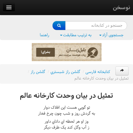
نوسخن
کتابخانه
فرهنگ واژگان
جستجوی آزاد
به ترتیب مطابقت
راهنما
وزن‌یاب
بلبل‌زبان
کتابخانه فارسی
/
گلشن راز شبستري
/
گلشن راز
/
تمثيل در بيان وحدت کارخانه عالم
تمثيل در بيان وحدت کارخانه عالم
تو گويي هست اين افلاک دوار
به گردش روز و شب چون چرخ فخار
وز او هر لحظه اي داناي داور
ز آب وگل کند يک ظرف ديگر