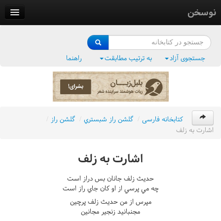
نوسخن
کتابخانه
فرهنگ واژگان
جستجوی آزاد
به ترتیب مطابقت
راهنما
وزن‌یاب
بلبل‌زبان
کتابخانه فارسی
/
گلشن راز شبستري
/
گلشن راز
/
اشارت به زلف
اشارت به زلف
حديث زلف جانان بس دراز است
چه مي پرسي از او کان جاي راز است
مپرس از من حديث زلف پرچين
مجنبانيد زنجير مجانين