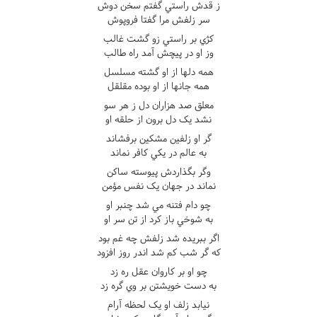
ز قدش راستي گفتم سخن دوش
سر زلفش مرا گفتا فروپوش
کژي بر راستي زو گشت غالب
وز او در پيچش آمد راه طالب
همه دلها از او گشته مسلسل
همه جانها از او بوده مقلقل
معلق صد هزاران دل ز هر سو
نشد يک دل برون از حلقه او
گر او زلفين مشکين برفشاند
به عالم در يکي کافر نماند
وگر بگذاردش پيوسته ساکن
نماند در جهان يک نفس مؤمن
چو دام فتنه مي شد چنبر او
به شوخي باز کرد از تن سر او
اگر ببريده شد زلفش چه غم بود
که گر شب کم شد اندر روز افزود
چو او بر کاروان عقل ره زد
به دست خويشتن بر وي گره زد
نيابد زلف او يک لحظه آرام