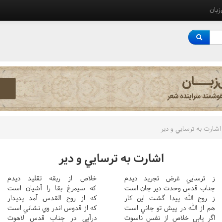
‌زبان
اشارت به ترسايي و دير
اشارت به ترسايي و دير
ز ترسايي غرض تجريد ديدم
خلاص از ربقه تقليد ديدم
جناب قدس وحدت دير جان است
که سيمرغ بقا را آشيان است
ز روح الله پيدا گشت اين کار
که از روح القدس آمد پديدار
هم از الله در پيش تو جاني است
که از قدوس اندر وي نشاني است
اگر يابي خلاص از نفس ناسوت
درآيي در جناب قدس لاهوت