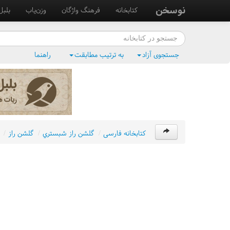
نوسخن
کتابخانه
فرهنگ واژگان
وزن‌یاب
بلبل
جستجوی آزاد
به ترتیب مطابقت
راهنما
کتابخانه فارسی
/
گلشن راز شبستري
/
گلشن راز
/