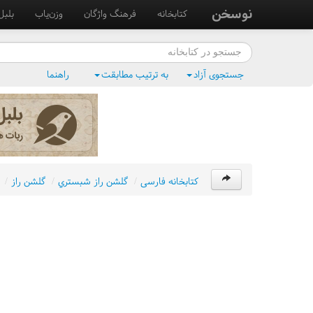
نوسخن
کتابخانه
فرهنگ واژگان
وزن‌یاب
بلبل
جستجوی آزاد
به ترتیب مطابقت
راهنما
کتابخانه فارسی
/
گلشن راز شبستري
/
گلشن راز
/