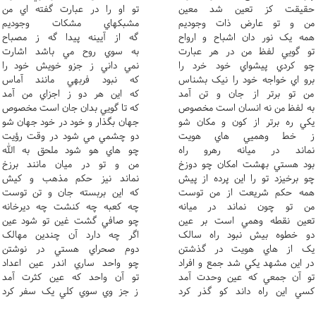
حقيقت کز تعين شد معين
تو او را در عبارت گفته اي من
من و تو عارض ذات وجوديم
مشبکهاي مشکات وجوديم
همه يک نور دان اشباح و ارواح
گه از آيينه پيدا گه ز مصباح
تو گويي لفظ من در هر عبارت
به سوي روح مي باشد اشارت
چو کردي پيشواي خود خرد را
نمي داني ز جزو خويش خود را
برو اي خواجه خود را نيک بشناس
که نبود فربهي مانند آماس
من تو برتر از جان و تن آمد
که اين هر دو ز اجزاي من آمد
به لفظ من نه انسان است مخصوص
که تا گويي بدان جان است مخصوص
يکي ره برتر از کون و مکان شو
جهان بگذار و خود در خود جهان شو
ز خط وهميي هاي هويت
دو چشمي مي شود در وقت رؤيت
نماند در ميانه رهرو راه
چو هاي هو شود ملحق به الله
بود هستي بهشت امکان چو دوزخ
من و تو در ميان مانند برزخ
چو برخيزد تو را اين پرده از پيش
نماند نيز حکم مذهب و کيش
همه حکم شريعت از من توست
که اين بربسته جان و تن توست
من تو چون نماند در ميانه
چه کعبه چه کنشت چه ديرخانه
تعين نقطه وهمي است بر عين
چو صافي گشت غين تو شود عين
دو خطوه بيش نبود راه سالک
اگر چه دارد آن چندين مهالک
يک از هاي هويت در گذشتن
دوم صحراي هستي در نوشتن
در اين مشهد يکي شد جمع و افراد
چو واحد ساري اندر عين اعداد
تو آن جمعي که عين وحدت آمد
تو آن واحد که عين کثرت آمد
کسي اين راه داند کو گذر کرد
ز جز وي سوي کلي يک سفر کرد