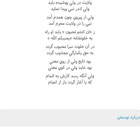
ولايت در ولي پوشيده بايد
ولي اندر نبي پيدا نمايد
ولي از پيروي چون همدم آمد
نبي را در ولايت محرم آمد
ز «ان کنتم تحبون » يابد او راه
به خلوتخانه «يحببکم الله »
در آن خلوت سرا محبوب گردد
به حق يکبارگي مجذوب گردد
بود تابع ولي از روي معني
بود عابد ولي در کوي معني
ولي آنگه رسد کارش به اتمام
که با آغاز گردد باز از انجام
درباره نوسخن