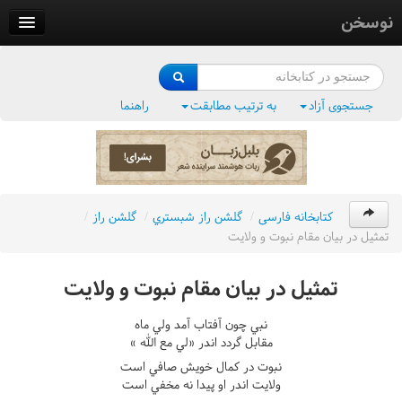
نوسخن
کتابخانه
فرهنگ واژگان
جستجوی آزاد
به ترتیب مطابقت
راهنما
وزن‌یاب
بلبل‌زبان
کتابخانه فارسی
/
گلشن راز شبستري
/
گلشن راز
/
تمثيل در بيان مقام نبوت و ولايت
تمثيل در بيان مقام نبوت و ولايت
نبي چون آفتاب آمد ولي ماه
مقابل گردد اندر «لي مع الله »
نبوت در کمال خويش صافي است
ولايت اندر او پيدا نه مخفي است