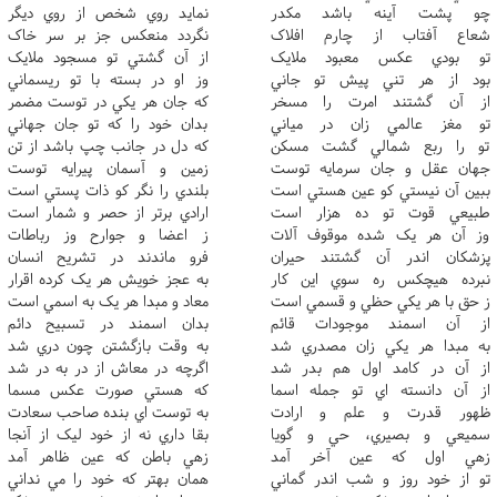
چو پشت آينه باشد مکدر
نمايد روي شخص از روي ديگر
شعاع آفتاب از چارم افلاک
نگردد منعکس جز بر سر خاک
تو بودي عکس معبود ملايک
از آن گشتي تو مسجود ملايک
بود از هر تني پيش تو جاني
وز او در بسته با تو ريسماني
از آن گشتند امرت را مسخر
که جان هر يکي در توست مضمر
تو مغز عالمي زان در مياني
بدان خود را که تو جان جهاني
تو را ربع شمالي گشت مسکن
که دل در جانب چپ باشد از تن
جهان عقل و جان سرمايه توست
زمين و آسمان پيرايه توست
ببين آن نيستي کو عين هستي است
بلندي را نگر کو ذات پستي است
طبيعي قوت تو ده هزار است
ارادي برتر از حصر و شمار است
وز آن هر يک شده موقوف آلات
ز اعضا و جوارح وز رباطات
پزشکان اندر آن گشتند حيران
فرو ماندند در تشريح انسان
نبرده هيچکس ره سوي اين کار
به عجز خويش هر يک کرده اقرار
ز حق با هر يکي حظي و قسمي است
معاد و مبدا هر يک به اسمي است
از آن اسمند موجودات قائم
بدان اسمند در تسبيح دائم
به مبدا هر يکي زان مصدري شد
به وقت بازگشتن چون دري شد
از آن در کامد اول هم بدر شد
اگرچه در معاش از در به در شد
از آن دانسته اي تو جمله اسما
که هستي صورت عکس مسما
ظهور قدرت و علم و ارادت
به توست اي بنده صاحب سعادت
سميعي و بصيري، حي و گويا
بقا داري نه از خود ليک از آنجا
زهي اول که عين آخر آمد
زهي باطن که عين ظاهر آمد
تو از خود روز و شب اندر گماني
همان بهتر که خود را مي نداني