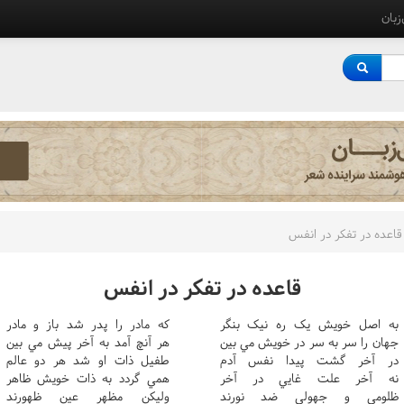
‌زبان
قاعده در تفکر در انفس
قاعده در تفکر در انفس
به اصل خويش يک ره نيک بنگر
که مادر را پدر شد باز و مادر
جهان را سر به سر در خويش مي بين
هر آنچ آمد به آخر پيش مي بين
در آخر گشت پيدا نفس آدم
طفيل ذات او شد هر دو عالم
نه آخر علت غايي در آخر
همي گردد به ذات خويش ظاهر
ظلومي و جهولي ضد نورند
وليکن مظهر عين ظهورند