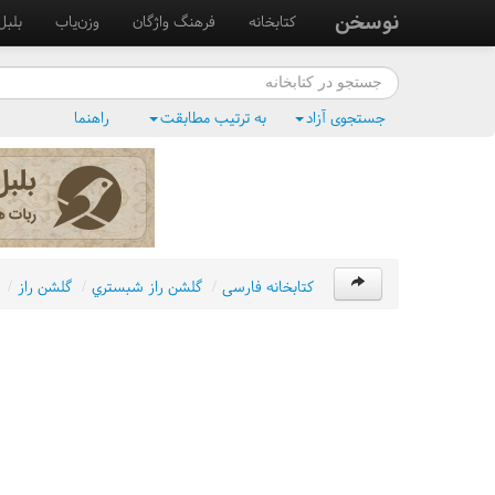
نوسخن
کتابخانه
فرهنگ واژگان
وزن‌یاب
بلبل
جستجوی آزاد
به ترتیب مطابقت
راهنما
کتابخانه فارسی
/
گلشن راز شبستري
/
گلشن راز
/