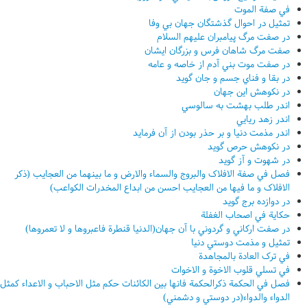
في صفة الموت
تمثيل در احوال گذشتگان جهان بي وفا
در صفت مرگ پيامبران عليهم السلام
صفت مرگ شاهان فرس و بزرگان ايشان
در صفت موت بني آدم از خاصه و عامه
در بقا و فناي جسم و جان گويد
در نکوهش اين جهان
اندر طلب بهشت به سالوسي
اندر زهد ريايي
اندر مذمت دنيا و بر حذر بودن از آن فرمايد
در نکوهش حرص گويد
در شهوت و آز گويد
فصل في صفة الافلاک والبروج والسماء والارض و ما بينهما من العجايب (ذکر
الافلاک و ما فيها من العجايب احسن من ابداع المخدرات الکواعب)
در دوازده برج گويد
حکاية في اصحاب الغفلة
در صفت ارکاني و گردوني با آن جهان(الدنيا قنطرة فاعبروها و لا تعمروها)
تمثيل و مذمت دوستي دنيا
في ترک العادة بالمجاهدة
في تسلي قلوب الاخوة و الاخوات
فصل في الحکمة ذکرالحکمة فانها بين الکائنات حکم مثل الاحباب و الاعداء کمثل
الدواء والدواء(در دوستي و دشمني)