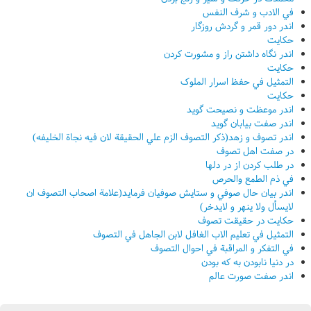
في الادب و شرف النفس
اندر دور قمر و گردش روزگار
حکايت
اندر نگاه داشتن راز و مشورت کردن
حکايت
التمثيل في حفظ اسرار الملوک
حکايت
اندر موعظت و نصيحت گويد
اندر صفت بيابان گويد
اندر تصوف و زهد(ذکر التصوف الزم علي الحقيقة لان فيه نجاة الخليفه)
در صفت اهل تصوف
در طلب کردن از در دلها
في ذم الطمع والحرص
اندر بيان حال صوفي و ستايش صوفيان فرمايد(علامة اصحاب التصوف ان
لايسأل ولا ينهر و لايدخر)
حکايت در حقيقت تصوف
التمثيل في تعليم الاب الغافل لابن الجاهل في التصوف
في التفکر و المراقبة في احوال التصوف
در دنيا نابودن به که بودن
اندر صفت صورت عالم