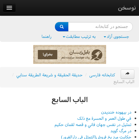
نوسخن
کتابخانه
فرهنگ واژگان
جستجوی آزاد
به ترتیب مطابقت
راهنما
وزن‌یاب
بلبل‌زبان
کتابخانه فارسی
/
حديقة الحقيقة و شريعة الطريقة سنايي
/
الباب السابع
الباب السابع
در بيهوده خنديدن
في طول العمر و الحسرة مع ذلک
تمثيل در نفس جهان فاني و قصه لقمان حکيم
در مرگ گويد
حکايت مرد يخ فروش(التمثل في دارالغرور)