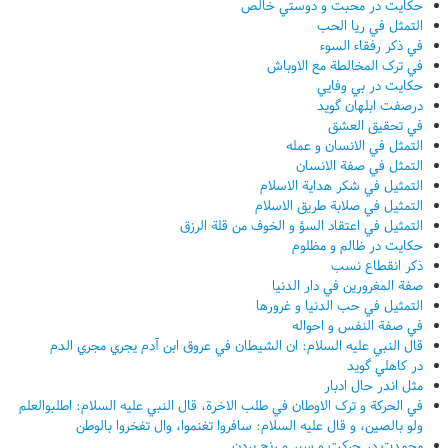
حکايت در محبت و دوستي خالص
التمثل في ريا الحب
في ذکر رفقاء السوء
في ترک المخالطة مع الاوباش
حکايت در بي وفايي
درصفت ابلهان گويد
في تحقيق العشق
التمثل في الانسان و عمله
التمثل في صفة الانسان
التمثيل في شکر هداية الاسلام
التمثيل في صلابة طريق الاسلام
التمثيل في اعتقاد السؤ و الخوف من قلة الرزق
حکايت در ظالم و مظلوم
ذکر انقطاع نسب
صفة المغرورين في دار الدنيا
التمثيل في حب الدنيا و غرورها
في صفة النفس و احواله
قال النبي عليه السلام: ان الشيطان في عروق ابن آدم يجري مجري الدم
در کاهلي گويد
مثل اندر حال ادبار
في الحرکة و ترک الاوطان في طلب الاخرة، قال النبي عليه السلام: اطلبوالعلم
ولو بالصين، و قال عليه السلام: سافروا تغنموا، وال تفخروا بالوطن
محمدت در حرکت و سير و رنج بردن