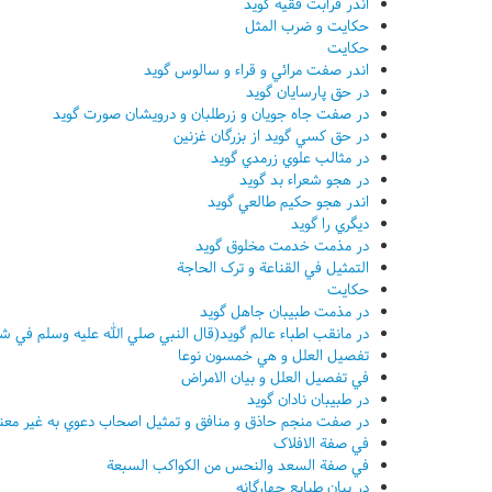
اندر قرابت فقيه گويد
حکايت و ضرب المثل
حکايت
اندر صفت مرائي و قراء و سالوس گويد
در حق پارسايان گويد
در صفت جاه جويان و زرطلبان و درويشان صورت گويد
در حق کسي گويد از بزرگان غزنين
در مثالب علوي زرمدي گويد
در هجو شعراء بد گويد
اندر هجو حکيم طالعي گويد
ديگري را گويد
در مذمت خدمت مخلوق گويد
التمثيل في القناعة و ترک الحاجة
حکايت
در مذمت طبيبان جاهل گويد
در مانقب اطباء عالم گويد(قال النبي صلي الله عليه وسلم في شأنه
تفصيل العلل و هي خمسون نوعا
في تفصيل العلل و بيان الامراض
در طبيبان نادان گويد
در صفت منجم حاذق و منافق و تمثيل اصحاب دعوي به غير معن
في صفة الافلاک
في صفة السعد والنحس من الکواکب السبعة
در بيان طبايع چهارگانه