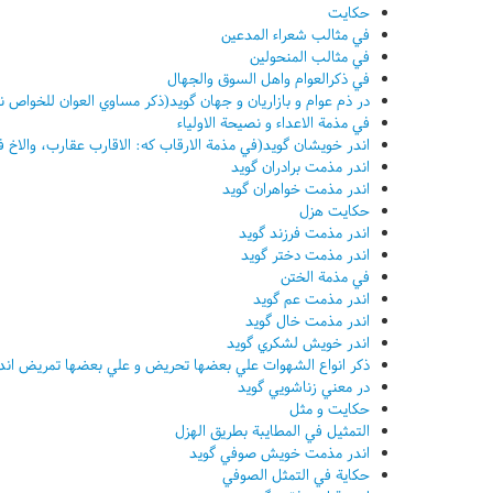
حکايت
في مثالب شعراء المدعين
في مثالب المنحولين
في ذکرالعوام واهل السوق والجهال
در ذم عوام و بازاريان و جهان گويد(ذکر مساوي العوان للخواص ن
في مذمة الاعداء و نصيحة الاولياء
اندر خويشان گويد(في مذمة الارقاب که: الاقارب عقارب، والاخ ف
اندر مذمت برادران گويد
اندر مذمت خواهران گويد
حکايت هزل
اندر مذمت فرزند گويد
اندر مذمت دختر گويد
في مذمة الختن
اندر مذمت عم گويد
اندر مذمت خال گويد
اندر خويش لشکري گويد
ذکر انواع الشهوات علي بعضها تحريض و علي بعضها تمريض اند
در معني زناشويي گويد
حکايت و مثل
التمثيل في المطايبة بطريق الهزل
اندر مذمت خويش صوفي گويد
حکاية في التمثل الصوفي