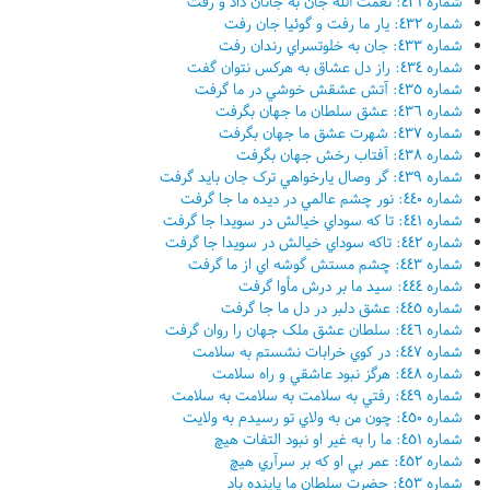
شماره ٤٣١: نعمت الله جان به جانان داد و رفت
شماره ٤٣٢: يار ما رفت و گوئيا جان رفت
شماره ٤٣٣: جان به خلوتسراي رندان رفت
شماره ٤٣٤: راز دل عشاق به هرکس نتوان گفت
شماره ٤٣٥: آتش عشقش خوشي در ما گرفت
شماره ٤٣٦: عشق سلطان ما جهان بگرفت
شماره ٤٣٧: شهرت عشق ما جهان بگرفت
شماره ٤٣٨: آفتاب رخش جهان بگرفت
شماره ٤٣٩: گر وصال يارخواهي ترک جان بايد گرفت
شماره ٤٤٠: نور چشم عالمي در ديده ما جا گرفت
شماره ٤٤١: تا که سوداي خيالش در سويدا جا گرفت
شماره ٤٤٢: تاکه سوداي خيالش در سويدا جا گرفت
شماره ٤٤٣: چشم مستش گوشه اي از ما گرفت
شماره ٤٤٤: سيد ما بر درش مأوا گرفت
شماره ٤٤٥: عشق دلبر در دل ما جا گرفت
شماره ٤٤٦: سلطان عشق ملک جهان را روان گرفت
شماره ٤٤٧: در کوي خرابات نشستم به سلامت
شماره ٤٤٨: هرگز نبود عاشقي و راه سلامت
شماره ٤٤٩: رفتي به سلامت به سلامت به سلامت
شماره ٤٥٠: چون من به ولاي تو رسيدم به ولايت
شماره ٤٥١: ما را به غير او نبود التفات هيچ
شماره ٤٥٢: عمر بي او که بر سرآري هيچ
شماره ٤٥٣: حضرت سلطان ما پاينده باد