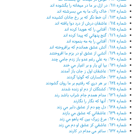
شماره ٦١١: در ازل بر ما در ميخانه را بگشوده اند
شماره ٦١٢: خاک پاک ما به مي بسرشته اند
شماره ٦١٣: آن خط نگر که بر رخ جانان کشيده اند
شماره ٦١٤: عاشقان درش از درد دوا يافته اند
شماره ٦١٥: آفتابي را که هويدا کرده اند
شماره ٦١٦: گنج پنهاني که پيدا کرده اند
شماره ٦١٧: آفتابي را به مه بنموده اند
شماره ٦١٨: آتش عشق هماندم که برافروخته اند
شماره ٦١٩: آتشي از عشق او در بزم ما افروختند
شماره ٦٢٠: به علي رغم عدو باز زدم جامي چند
شماره ٦٢١: بيا اي يار و بر اغيار مي خند
شماره ٦٢٢: عاشقان اول ز جان باز آمدند
شماره ٦٢٣: خاکساران که گوئيا گردند
شماره ٦٢٤: بر هر دري که رفتيم بر ما روان گشودند
شماره ٦٢٥: کشتگان از دم او زنده شدند
شماره ٦٢٦: مدام همدم جام شراب باشد رند
شماره ٦٢٧: آنها که نگار را نگارند
شماره ٦٢٨: دل چو دم از عشق دلبر مي زند
شماره ٦٢٩: عاشقاني که عشق مي بازند
شماره ٦٣٠: مرغ زيرک بين که ياهو مي زند
شماره ٦٣١: عاشقي کز عشق او دم مي زند
شماره ٦٣٢: ساغر مي مدام در کارند