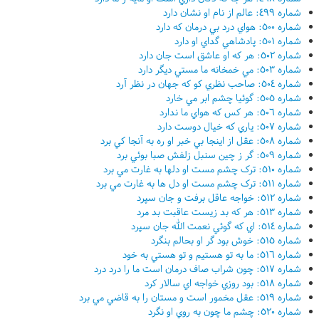
شماره ٤٩٩: عالم از نام او نشان دارد
شماره ٥٠٠: هواي درد بي درمان که دارد
شماره ٥٠١: پادشاهي گداي او دارد
شماره ٥٠٢: هر که او عاشق است جان دارد
شماره ٥٠٣: مي خمخانه ما مستي ديگر دارد
شماره ٥٠٤: صاحب نظري کو که جهان در نظر آرد
شماره ٥٠٥: گوئيا چشم ابر مي خارد
شماره ٥٠٦: هر کس که هواي ما ندارد
شماره ٥٠٧: ياري که خيال دوست دارد
شماره ٥٠٨: عقل از اينجا بي خبر او ره به آنجا کي برد
شماره ٥٠٩: گر ز چين سنبل زلفش صبا بوئي برد
شماره ٥١٠: ترک چشم مست او دلها به غارت مي برد
شماره ٥١١: ترک چشم مست او دل ها به غارت مي برد
شماره ٥١٢: خواجه عاقل برفت و جان سپرد
شماره ٥١٣: هر که بد زيست عاقبت بد مرد
شماره ٥١٤: اي که گوئي نعمت الله جان سپرد
شماره ٥١٥: خوش بود گر او بحالم بنگرد
شماره ٥١٦: ما به تو هستيم و تو هستي به خود
شماره ٥١٧: چون شراب صاف درمان است ما را درد درد
شماره ٥١٨: بود روزي خواجه اي سالار کرد
شماره ٥١٩: عقل مخمور است و مستان را به قاضي مي برد
شماره ٥٢٠: چشم ما چون به روي او نگرد