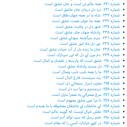
شماره ٢٣٠: همه عالم تن است و جان عشق است
شماره ٢٣١: درد دل درمان جان عاشق است
شماره ٢٣٢: شاه ما در همه جهان طاق است
شماره ٢٣٣: همه جا خوان نعمت عشق است
شماره ٢٣٤: شهر دل در ولايت عشق است
شماره ٢٣٥: پادشاه جهان جان عشق است
شماره ٢٣٦: سرم سرگشته سوداي عشق است
شماره ٢٣٧: نور دل ماه انور عشق است
شماره ٢٣٨: جان ما زنده دل از آب حيات عشق است
شماره ٢٣٩: دم مزن اي دل که اين سرنازک است
شماره ٢٤٠: عشق است که وارسته ز نقصان و کمال است
شماره ٢٤١: دل مسند پادشاه عشق است
شماره ٢٤٢: ما را همه شب شب وصال است
شماره ٢٤٣: رند سرمست فارغ البال است
شماره ٢٤٤: مخزن اسرار سبحاني دل است
شماره ٢٤٥: دردمنديم و دوا درد دل است
شماره ٢٤٦: مرغ صحرائي به صحرا مايل است
شماره ٢٤٧: تا مرا عين عشق مفهوم است
شماره ٢٤٨: اي عاشقان اي عاشقان معشوقه با ما همدم است
شماره ٢٤٩: نقش خيال اوست که گويند عالم است
شماره ٢٥٠: ختم رسل که سيد اولاد آدم است
شماره ٢٥١: در کوي خرابات کسي را که مقام است