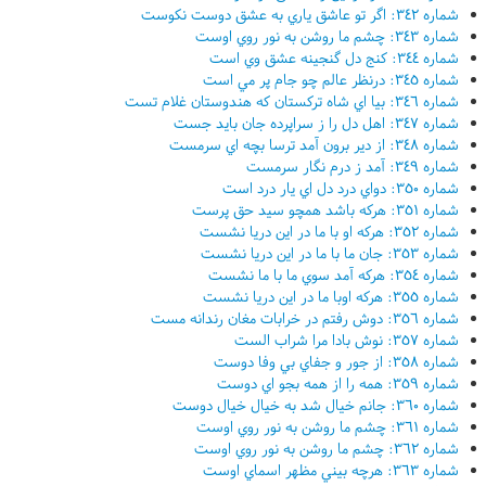
شماره ٣٤٢: اگر تو عاشق ياري به عشق دوست نکوست
شماره ٣٤٣: چشم ما روشن به نور روي اوست
شماره ٣٤٤: کنج دل گنجينه عشق وي است
شماره ٣٤٥: درنظر عالم چو جام پر مي است
شماره ٣٤٦: بيا اي شاه ترکستان که هندوستان غلام تست
شماره ٣٤٧: اهل دل را ز سراپرده جان بايد جست
شماره ٣٤٨: از دير برون آمد ترسا بچه اي سرمست
شماره ٣٤٩: آمد ز درم نگار سرمست
شماره ٣٥٠: دواي درد دل اي يار درد است
شماره ٣٥١: هرکه باشد همچو سيد حق پرست
شماره ٣٥٢: هرکه او با ما در اين دريا نشست
شماره ٣٥٣: جان ما با ما در اين دريا نشست
شماره ٣٥٤: هرکه آمد سوي ما با ما نشست
شماره ٣٥٥: هرکه اوبا ما در اين دريا نشست
شماره ٣٥٦: دوش رفتم در خرابات مغان رندانه مست
شماره ٣٥٧: نوش بادا مرا شراب الست
شماره ٣٥٨: از جور و جفاي بي وفا دوست
شماره ٣٥٩: همه را از همه بجو اي دوست
شماره ٣٦٠: جانم خيال شد به خيال خيال دوست
شماره ٣٦١: چشم ما روشن به نور روي اوست
شماره ٣٦٢: چشم ما روشن به نور روي اوست
شماره ٣٦٣: هرچه بيني مظهر اسماي اوست