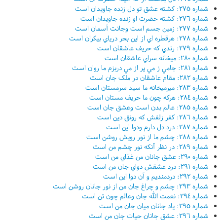
شماره ٢٧٥: کشته عشق تو دل زنده جاويدان است
شماره ٢٧٦: کشته حضرت او زنده جاويدان است
شماره ٢٧٧: زمين جسم است وجانت آسمان است
شماره ٢٧٨: هرقطره اي از اين بحر درياي بيکران است
شماره ٢٧٩: رندي که حريف عاشقان است
شماره ٢٨٠: ميخانه سراي عاشقان است
شماره ٢٨١: جامي ز مي پر از مي دربزم ما روان است
شماره ٢٨٢: مقام عاشقان در ملک جان است
شماره ٢٨٣: ميرميخانه ما سيد سرمستان است
شماره ٢٨٤: هرکه چون ما حريف مستان است
شماره ٢٨٥: عالم بدن است وعشق جان است
شماره ٢٨٦: کفر زلفش که رونق دين است
شماره ٢٨٧: درد دل دارم ودوا اين است
شماره ٢٨٨: چشم ما از نور رويش روشن است
شماره ٢٨٩: در نظر آنکه نور چشم من است
شماره ٢٩٠: عشق جانان من غذاي من است
شماره ٢٩١: درد عشقش دواي جان من است
شماره ٢٩٢: دردمنديم و آن دوا اين است
شماره ٢٩٣: چشم و چراغ جان من از نور جانان روشن است
شماره ٢٩٤: نعمت الله جان وعالم چون تن است
شماره ٢٩٥: ياد جانان ميان جان من است
شماره ٢٩٦: عشق جانان حيات جان من است