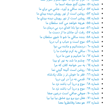
شماره ٥١: مخزن گنج جمله اسما ما
شماره ٥٢: درآمد ساقي و آورد، جامي مي براي ما
شماره ٥٣: روشن است از نور رويش ديده بيناي ما
شماره ٥٤: روشن است از نور رويش ديده بيناي ما
شماره ٥٥: هرچه خواهد مي کند سلطان ما
شماره ٥٦: صد دوا بادا فداي درد بي درمان ما
شماره ٥٧: رفت آن جانان ما از دست ما
شماره ٥٨: بنده ساقي ما شو تا شوي سلطان ما
شماره ٥٩: موج است و حباب و آب دريا
شماره ٦٠: دردمندانيم و مانده بي دوا
شماره ٦١: ساقي به کرم نواخت ما را
شماره ٦٢: ما حبابيم و عين ما دريا
شماره ٦٣: چشم ما شد به نور او بينا
شماره ٦٤: به سر خواجه کلان که مرا
شماره ٦٥: روشن است آئينه گيتي نما
شماره ٦٦: فقر ما خوش تر ز ملک پادشاه
شماره ٦٧: قدمي نه درآ در اين دريا
شماره ٦٨: موج و دريا آب باشد نزد ما
شماره ٦٩: موج و دريا آب باشد نزد ما
شماره ٧٠: صوفي صافي است درعين صفا
شماره ٧١: عقل برو برو برو عشق بيا بيا بيا
شماره ٧٢: هو معنا وفانظروا معنا