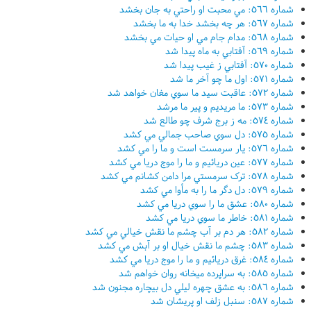
شماره ٥٦٦: مي محبت او راحتي به جان بخشد
شماره ٥٦٧: هر چه بخشد خدا به ما بخشد
شماره ٥٦٨: مدام جام مي او حيات مي بخشد
شماره ٥٦٩: آفتابي به ماه پيدا شد
شماره ٥٧٠: آفتابي ز غيب پيدا شد
شماره ٥٧١: اول ما چو آخر ما شد
شماره ٥٧٢: عاقبت سيد ما سوي مغان خواهد شد
شماره ٥٧٣: ما مريديم و پير ما مرشد
شماره ٥٧٤: مه ز برج شرف چو طالع شد
شماره ٥٧٥: دل سوي صاحب جمالي مي کشد
شماره ٥٧٦: يار سرمست است و ما را مي کشد
شماره ٥٧٧: عين دريائيم و ما را موج دريا مي کشد
شماره ٥٧٨: ترک سرمستي مرا دامن کشانم مي کشد
شماره ٥٧٩: دل دگر ما را به مأوا مي کشد
شماره ٥٨٠: عشق ما را سوي دريا مي کشد
شماره ٥٨١: خاطر ما سوي دريا مي کشد
شماره ٥٨٢: هر دم بر آب چشم ما نقش خيالي مي کشد
شماره ٥٨٣: چشم ما نقش خيال او بر آبش مي کشد
شماره ٥٨٤: غرق دريائيم و ما را موج دريا مي کشد
شماره ٥٨٥: به سراپرده ميخانه روان خواهم شد
شماره ٥٨٦: به عشق چهره ليلي دل بيچاره مجنون شد
شماره ٥٨٧: سنبل زلف او پريشان شد