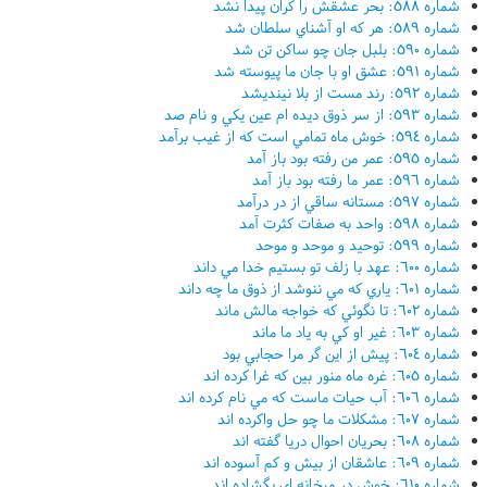
شماره ٥٨٨: بحر عشقش را کران پيدا نشد
شماره ٥٨٩: هر که او آشناي سلطان شد
شماره ٥٩٠: بلبل جان چو ساکن تن شد
شماره ٥٩١: عشق او با جان ما پيوسته شد
شماره ٥٩٢: رند مست از بلا نينديشد
شماره ٥٩٣: از سر ذوق ديده ام عين يکي و نام صد
شماره ٥٩٤: خوش ماه تمامي است که از غيب برآمد
شماره ٥٩٥: عمر من رفته بود باز آمد
شماره ٥٩٦: عمر ما رفته بود باز آمد
شماره ٥٩٧: مستانه ساقي از در درآمد
شماره ٥٩٨: واحد به صفات کثرت آمد
شماره ٥٩٩: توحيد و موحد و موحد
شماره ٦٠٠: عهد با زلف تو بستيم خدا مي داند
شماره ٦٠١: ياري که مي ننوشد از ذوق ما چه داند
شماره ٦٠٢: تا نگوئي که خواجه مالش ماند
شماره ٦٠٣: غير او کي به ياد ما ماند
شماره ٦٠٤: پيش از اين گر مرا حجابي بود
شماره ٦٠٥: غره ماه منور بين که غرا کرده اند
شماره ٦٠٦: آب حيات ماست که مي نام کرده اند
شماره ٦٠٧: مشکلات ما چو حل واکرده اند
شماره ٦٠٨: بحريان احوال دريا گفته اند
شماره ٦٠٩: عاشقان از بيش و کم آسوده اند
شماره ٦١٠: خوش در ميخانه اي بگشاده اند