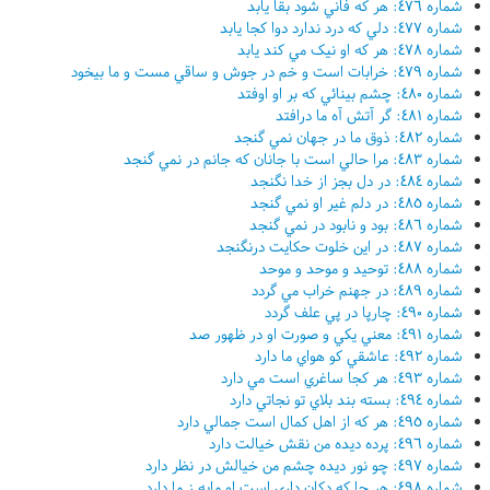
شماره ٤٧٦: هر که فاني شود بقا يابد
شماره ٤٧٧: دلي که درد ندارد دوا کجا يابد
شماره ٤٧٨: هر که او نيک مي کند يابد
شماره ٤٧٩: خرابات است و خم در جوش و ساقي مست و ما بيخود
شماره ٤٨٠: چشم بينائي که بر او اوفتد
شماره ٤٨١: گر آتش آه ما درافتد
شماره ٤٨٢: ذوق ما در جهان نمي گنجد
شماره ٤٨٣: مرا حالي است با جانان که جانم در نمي گنجد
شماره ٤٨٤: در دل بجز از خدا نگنجد
شماره ٤٨٥: در دلم غير او نمي گنجد
شماره ٤٨٦: بود و نابود در نمي گنجد
شماره ٤٨٧: در اين خلوت حکايت درنگنجد
شماره ٤٨٨: توحيد و موحد و موحد
شماره ٤٨٩: در جهنم خراب مي گردد
شماره ٤٩٠: چارپا در پي علف گردد
شماره ٤٩١: معني يکي و صورت او در ظهور صد
شماره ٤٩٢: عاشقي کو هواي ما دارد
شماره ٤٩٣: هر کجا ساغري است مي دارد
شماره ٤٩٤: بسته بند بلاي تو نجاتي دارد
شماره ٤٩٥: هر که از اهل کمال است جمالي دارد
شماره ٤٩٦: پرده ديده من نقش خيالت دارد
شماره ٤٩٧: چو نور ديده چشم من خيالش در نظر دارد
شماره ٤٩٨: هر جا که دکان داري است او مايه ز ما دارد