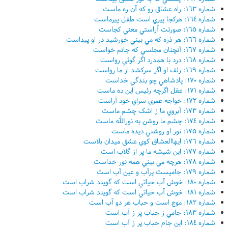
شماره ١٦٣: راه عشاق رو که آن ره ماست
شماره ١٦٤: هرکجا پيري است طفل پيرماست
شماره ١٦٥: صورتت آراستي معني کجاست
شماره ١٦٦: هر ذره که مي بيني خورشيد در او پيداست
شماره ١٦٧: آنچنان مجلسي که جانم خواست
شماره ١٦٨: درد با همدرد اگر گوئي رواست
شماره ١٦٩: زلف او اگر سرکشد از ما رواست
شماره ١٧٠: پادشاهي چو بندگي خداست
شماره ١٧١: عقل اگرچه رئيس اين ده ماست
شماره ١٧٢: خواجه عمري سراي خود آراست
شماره ١٧٣: آبروي ما ز اشک چشم ماست
شماره ١٧٤: چشم ما روشن به نورالله ماست
شماره ١٧٥: نور او روشني ديده ماست
شماره ١٧٦: ايهاالعشاق کوي عشق ميدان بلاست
شماره ١٧٧: اين شيشه ما پر از گلاب است
شماره ١٧٨: هرچه مي بيني همه نور خداست
شماره ١٧٩: جاميست پرآب و عين آب است
شماره ١٨٠: خوش آب حياتي است که گويند شراب است
شماره ١٨١: خوش آب حياتي است که گويند شراب است
شماره ١٨٢: موج است و حباب هر دو آب است
شماره ١٨٣: جامي ز حباب پر ز آب است
شماره ١٨٤: اين جام حباب پر ز آب است