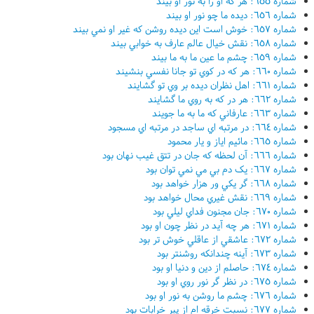
شماره ٦٥٥: هر که او را به نور او بيند
شماره ٦٥٦: ديده ما چو نور او بيند
شماره ٦٥٧: خوش است اين ديده روشن که غير او نمي بيند
شماره ٦٥٨: نقش خيال عالم عارف به خوابي بيند
شماره ٦٥٩: چشم ما عين ما به ما بيند
شماره ٦٦٠: هر که در کوي تو جانا نفسي بنشيند
شماره ٦٦١: اهل نظران ديده بر وي تو گشايند
شماره ٦٦٢: هر در که به روي ما گشايند
شماره ٦٦٣: عارفاني که ما به ما جويند
شماره ٦٦٤: در مرتبه اي ساجد در مرتبه اي مسجود
شماره ٦٦٥: مائيم اياز و يار محمود
شماره ٦٦٦: آن لحظه که جان در تتق غيب نهان بود
شماره ٦٦٧: يک دم بي مي نمي توان بود
شماره ٦٦٨: گر يکي ور هزار خواهد بود
شماره ٦٦٩: نقش غيري محال خواهد بود
شماره ٦٧٠: جان مجنون فداي ليلي بود
شماره ٦٧١: هر چه آيد در نظر چون او بود
شماره ٦٧٢: عاشقي از عاقلي خوش تر بود
شماره ٦٧٣: آينه چندانکه روشنتر بود
شماره ٦٧٤: حاصلم از دين و دنيا او بود
شماره ٦٧٥: در نظر گر نور روي او بود
شماره ٦٧٦: چشم ما روشن به نور او بود
شماره ٦٧٧: نسبت خرقه ام از پير خرابات بود