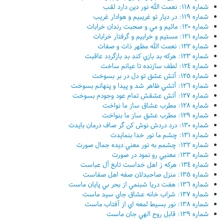
شماره ١١٨: نعمت الله نور دين دارد لقب
شماره ١١٩: در ديار تو غريبيم و هوادار غريب
شماره ١٢٠: مائيم و مي و صحبت رندان خرابات
شماره ١٢١: مستيم و خرابيم و گرفتار خرابات
شماره ١٢٢: نعمت الله مظهر ذات و صفات
شماره ١٢٣: هرکه بد بازي کند بد بازگردد عاقبت
شماره ١٢٤: لطف سازنده تا عيانم ساخت
شماره ١٢٥: آتش عشق تو دل در بر بسوخت
شماره ١٢٦: آتشي ظاهر شد و پيدا و پنهانم بسوخت
شماره ١٢٧: آتش عشقش تمام عود وجودم بسوخت
شماره ١٢٨: مطرب عشاق ساز ما نواخت
شماره ١٢٩: مطرب عشق ساز ما بنواخت
شماره ١٣٠: درد دردش نوش کن گر صاف درمان بايدت
شماره ١٣١: چشم ما نور خدا بنمايدت
شماره ١٣٢: چشمم به نور معني ديده جمال صورت
شماره ١٣٣: معنيي رو نمود در صورت
شماره ١٣٤: هرکه ز اهل خداست تابع آل عباست
شماره ١٣٥: منزل صاحبدلان صفه اهل صفاست
شماره ١٣٦: هفت دريا شبنمي از بحر بي پايان ماست
شماره ١٣٧: شراب خانه عشاق جاي سيد ماست
شماره ١٣٨: نور بسيط لمعه اي از آفتاب ماست
شماره ١٣٩: قابل روح الهي جان ماست