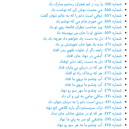
شماره ٤٥٤: يا رب ز غم هجران رستيم مبارک باد
شماره ٤٥٥: مي محبت نوش کن که نوشت باد
شماره ٤٥٦: ذوقي است دلم را که به عالم نتوان گفت
شماره ٤٥٧: مي خورم جام مي که نوشم باد
شماره ٤٥٨: ورد صاحب نظران فاتحه روي تو باد
شماره ٤٥٩: عشق او با جان من پيوسته باد
شماره ٤٦٠: دل به دست ياد خواهم داد هرچه باد باد
شماره ٤٦١: مده باد هوا جان خويشتن بر باد
شماره ٤٦٢: زاهد دگر از خلوت تقوي بدر افتاد
شماره ٤٦٣: آتشي در نهاد جان افتاد
شماره ٤٦٤: دل به دست زلف دلبر اوفتاد
شماره ٤٦٥: هر که در درياي بي پايان فتاد
شماره ٤٦٦: هر که برخاک راه او افتاد
شماره ٤٦٧: آب چشم ما بروي ما فتاد
شماره ٤٦٨: آب چشم ما بروي ما فتاد
شماره ٤٦٩: آب چشم ما بهر سو رو نهاد
شماره ٤٧٠: ساقي جامي به اين و آن داد
شماره ٤٧١: دردي است دلم را به درمان نتوان داد
شماره ٤٧٢: ترک سرمستم دگر باره کلاهي کج نهاد
شماره ٤٧٣: هر که او در عشق جانان جان نداد
شماره ٤٧٤: عاشقي کو سر به پاي ما نهاد
شماره ٤٧٥: آب چشم ما به هر سو رو نهاد