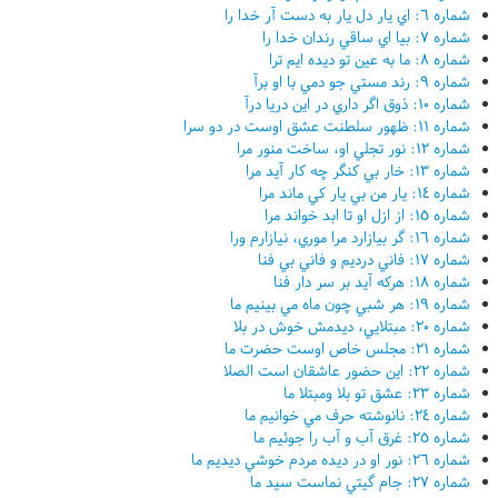
شماره ٦: اي يار دل يار به دست آر خدا را
شماره ٧: بيا اي ساقي رندان خدا را
شماره ٨: ما به عين تو ديده ايم ترا
شماره ٩: رند مستي جو دمي با او برآ
شماره ١٠: ذوق اگر داري در اين دريا درآ
شماره ١١: ظهور سلطنت عشق اوست در دو سرا
شماره ١٢: نور تجلي او، ساخت منور مرا
شماره ١٣: خار بي کنگر چه کار آيد مرا
شماره ١٤: يار من بي يار کي ماند مرا
شماره ١٥: از ازل او تا ابد خواند مرا
شماره ١٦: گر بيازارد مرا موري، نيازارم ورا
شماره ١٧: فاني درديم و فاني بي فنا
شماره ١٨: هرکه آيد بر سر دار فنا
شماره ١٩: هر شبي چون ماه مي بينيم ما
شماره ٢٠: مبتلايي، ديدمش خوش در بلا
شماره ٢١: مجلس خاص اوست حضرت ما
شماره ٢٢: اين حضور عاشقان است الصلا
شماره ٢٣: عشق تو بلا ومبتلا ما
شماره ٢٤: نانوشته حرف مي خوانيم ما
شماره ٢٥: غرق آب و آب را جوئيم ما
شماره ٢٦: نور او در ديده مردم خوشي ديديم ما
شماره ٢٧: جام گيتي نماست سيد ما