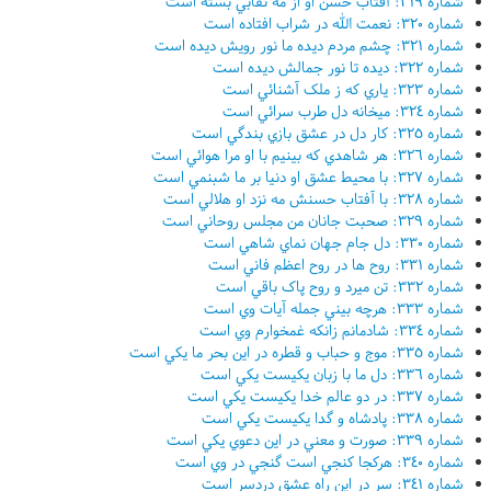
شماره ٣١٩: آفتاب حسن او از مه نقابي بسته است
شماره ٣٢٠: نعمت الله در شراب افتاده است
شماره ٣٢١: چشم مردم ديده ما نور رويش ديده است
شماره ٣٢٢: ديده تا نور جمالش ديده است
شماره ٣٢٣: ياري که ز ملک آشنائي است
شماره ٣٢٤: ميخانه دل طرب سرائي است
شماره ٣٢٥: کار دل در عشق بازي بندگي است
شماره ٣٢٦: هر شاهدي که بينيم با او مرا هوائي است
شماره ٣٢٧: با محيط عشق او دنيا بر ما شبنمي است
شماره ٣٢٨: با آفتاب حسنش مه نزد او هلالي است
شماره ٣٢٩: صحبت جانان من مجلس روحاني است
شماره ٣٣٠: دل جام جهان نماي شاهي است
شماره ٣٣١: روح ها در روح اعظم فاني است
شماره ٣٣٢: تن ميرد و روح پاک باقي است
شماره ٣٣٣: هرچه بيني جمله آيات وي است
شماره ٣٣٤: شادمانم زانکه غمخوارم وي است
شماره ٣٣٥: موج و حباب و قطره در اين بحر ما يکي است
شماره ٣٣٦: دل ما با زبان يکيست يکي است
شماره ٣٣٧: در دو عالم خدا يکيست يکي است
شماره ٣٣٨: پادشاه و گدا يکيست يکي است
شماره ٣٣٩: صورت و معني در اين دعوي يکي است
شماره ٣٤٠: هرکجا کنجي است گنجي در وي است
شماره ٣٤١: سر در اين راه عشق دردسر است