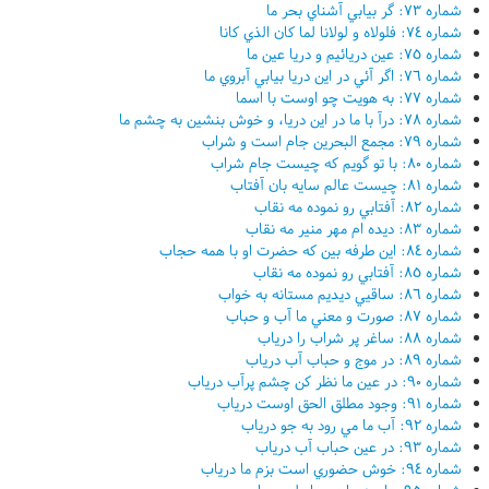
شماره ٧٣: گر بيابي آشناي بحر ما
شماره ٧٤: فلولاه و لولانا لما کان الذي کانا
شماره ٧٥: عين دريائيم و دريا عين ما
شماره ٧٦: اگر آئي در اين دريا بيابي آبروي ما
شماره ٧٧: به هويت چو اوست با اسما
شماره ٧٨: درآ با ما در اين دريا، و خوش بنشين به چشم ما
شماره ٧٩: مجمع البحرين جام است و شراب
شماره ٨٠: با تو گويم که چيست جام شراب
شماره ٨١: چيست عالم سايه بان آفتاب
شماره ٨٢: آفتابي رو نموده مه نقاب
شماره ٨٣: ديده ام مهر منير مه نقاب
شماره ٨٤: اين طرفه بين که حضرت او با همه حجاب
شماره ٨٥: آفتابي رو نموده مه نقاب
شماره ٨٦: ساقيي ديديم مستانه به خواب
شماره ٨٧: صورت و معني ما آب و حباب
شماره ٨٨: ساغر پر شراب را درياب
شماره ٨٩: در موج و حباب آب درياب
شماره ٩٠: در عين ما نظر کن چشم پرآب درياب
شماره ٩١: وجود مطلق الحق اوست درياب
شماره ٩٢: آب ما مي رود به جو درياب
شماره ٩٣: در عين حباب آب درياب
شماره ٩٤: خوش حضوري است بزم ما درياب