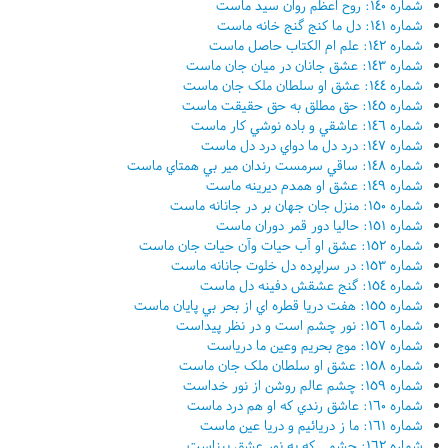
شماره ١٤٠: روح اعظم روان سيد ماست
شماره ١٤١: دل ما کنج گنج خانه ماست
شماره ١٤٢: علم ام الکتاب حاصل ماست
شماره ١٤٣: عشق جانان در ميان جان ماست
شماره ١٤٤: عشق او سلطان ملک جان ماست
شماره ١٤٥: حق مطلق به حق حقيقت ماست
شماره ١٤٦: عاشقي و باده نوشي کار ماست
شماره ١٤٧: درد دل ما دواي درد دل ماست
شماره ١٤٨: ساقي سرمست رندان مير بي همتاي ماست
شماره ١٤٩: عشق او همدم ديرينه ماست
شماره ١٥٠: منزل جان جهان بر در جانانه ماست
شماره ١٥١: حاليا دور قمر دوران ماست
شماره ١٥٢: عشق او آب حيات وآن حيات جان ماست
شماره ١٥٣: در سراپرده دل خلوت جانانه ماست
شماره ١٥٤: گنج عشقش دفينه دل ماست
شماره ١٥٥: هفت دريا قطره اي از بحر بي پايان ماست
شماره ١٥٦: نور چشم است و در نظر پيداست
شماره ١٥٧: موج بحريم وعين ما درياست
شماره ١٥٨: عشق او سلطان ملک جان ماست
شماره ١٥٩: چشم عالم روشن از نور خداست
شماره ١٦٠: عاشق رندي که او هم درد ماست
شماره ١٦١: ما ز دريائيم و دريا عين ماست
شماره ١٦٢: چشمي که به نور عشق بيناست