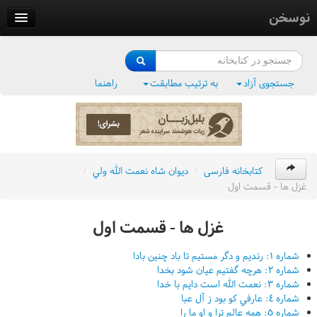
نوسخن
کتابخانه
فرهنگ واژگان
جستجوی آزاد
به ترتیب مطابقت
راهنما
وزن‌یاب
بلبل‌زبان
کتابخانه فارسی
/
ديوان شاه نعمت الله ولي
/
غزل ها - قسمت اول
غزل ها - قسمت اول
شماره ١: رنديم و دگر مستيم تا باد چنين بادا
شماره ٢: هرچه گفتيم عيان شود بخدا
شماره ٣: نعمت الله است دايم با خدا
شماره ٤: عارفي کو بود ز آل عبا
شماره ٥: همه عالم ترا و او ما را