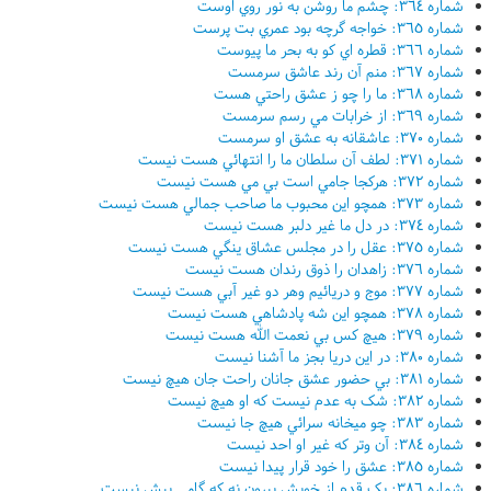
شماره ٣٦٤: چشم ما روشن به نور روي اوست
شماره ٣٦٥: خواجه گرچه بود عمري بت پرست
شماره ٣٦٦: قطره اي کو به بحر ما پيوست
شماره ٣٦٧: منم آن رند عاشق سرمست
شماره ٣٦٨: ما را چو ز عشق راحتي هست
شماره ٣٦٩: از خرابات مي رسم سرمست
شماره ٣٧٠: عاشقانه به عشق او سرمست
شماره ٣٧١: لطف آن سلطان ما را انتهائي هست نيست
شماره ٣٧٢: هرکجا جامي است بي مي هست نيست
شماره ٣٧٣: همچو اين محبوب ما صاحب جمالي هست نيست
شماره ٣٧٤: در دل ما غير دلبر هست نيست
شماره ٣٧٥: عقل را در مجلس عشاق ينگي هست نيست
شماره ٣٧٦: زاهدان را ذوق رندان هست نيست
شماره ٣٧٧: موج و دريائيم وهر دو غير آبي هست نيست
شماره ٣٧٨: همچو اين شه پادشاهي هست نيست
شماره ٣٧٩: هيچ کس بي نعمت الله هست نيست
شماره ٣٨٠: در اين دريا بجز ما آشنا نيست
شماره ٣٨١: بي حضور عشق جانان راحت جان هيچ نيست
شماره ٣٨٢: شک به عدم نيست که او هيچ نيست
شماره ٣٨٣: چو ميخانه سرائي هيچ جا نيست
شماره ٣٨٤: آن وتر که غير او احد نيست
شماره ٣٨٥: عشق را خود قرار پيدا نيست
شماره ٣٨٦: يک قدم از خويش بيرون نه که گامي بيش نيست