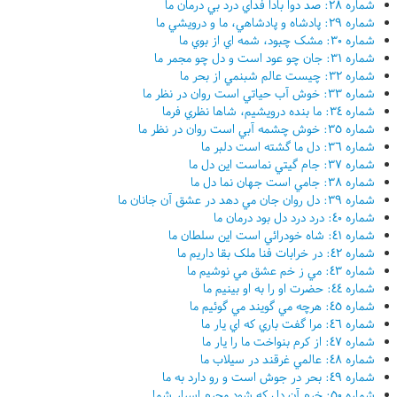
شماره ٢٨: صد دوا بادا فداي درد بي درمان ما
شماره ٢٩: پادشاه و پادشاهي، ما و درويشي ما
شماره ٣٠: مشک چبود، شمه اي از بوي ما
شماره ٣١: جان چو عود است و دل چو مجمر ما
شماره ٣٢: چيست عالم شبنمي از بحر ما
شماره ٣٣: خوش آب حياتي است روان در نظر ما
شماره ٣٤: ما بنده درويشيم، شاها نظري فرما
شماره ٣٥: خوش چشمه آبي است روان در نظر ما
شماره ٣٦: دل ما گشته است دلبر ما
شماره ٣٧: جام گيتي نماست اين دل ما
شماره ٣٨: جامي است جهان نما دل ما
شماره ٣٩: دل روان جان مي دهد در عشق آن جانان ما
شماره ٤٠: درد درد دل بود درمان ما
شماره ٤١: شاه خودرائي است اين سلطان ما
شماره ٤٢: در خرابات فنا ملک بقا داريم ما
شماره ٤٣: مي ز خم عشق مي نوشيم ما
شماره ٤٤: حضرت او را به او بينيم ما
شماره ٤٥: هرچه مي گويند مي گوئيم ما
شماره ٤٦: مرا گفت باري که اي يار ما
شماره ٤٧: از کرم بنواخت ما را يار ما
شماره ٤٨: عالمي غرقند در سيلاب ما
شماره ٤٩: بحر در جوش است و رو دارد به ما
شماره ٥٠: خرم آن دل که شود محرم اسرار شما