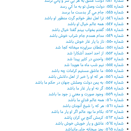
شماره ٥٤٣: دولت عشق به هر بي سر و پائي نرسد
شماره ٥٤٤: دولت وصل تو به ما کي رسد
شماره ٥٤٥: جام مي گر بدست ما برسد
شماره ٥٤٦: ترا اهل نظر خوانم گرت منظور او باشد
شماره ٥٤٧: همه عالم خيال او باشد
شماره ٥٤٨: گفتم بخواب بينم گفتا خيال باشد
شماره ٥٤٩: مدام همدم جام شراب خوش باشد
شماره ٥٥٠: ناز با يار غار خوش باشد
شماره ٥٥١: سلطان سراپرده ميخانه کجا شد
شماره ٥٥٢: از احد احمد آشکارا شد
شماره ٥٥٣: واحدي در کثير پيدا شد
شماره ٥٥٤: نيم شب ماه ما هويدا شد
شماره ٥٥٥: ما عاشق مستيم کرامات چه باشد
شماره ٥٥٦: هر که او را خبر از اهل دلانش باشد
شماره ٥٥٧: به يمن دولت وصلش جهان در حکم ما باشد
شماره ٥٥٨: گر نه او يار غار ما باشد
شماره ٥٥٩: وجود صورت و معني ز جود ما باشد
شماره ٥٦٠: همه عالم فداي ما باشد
شماره ٥٦١: هر که را شيخ آنچنان باشد
شماره ٥٦٢: بکام ما بود عالم اگر او يار ما باشد
شماره ٥٦٣: کرمش گنج بي کران پاشد
شماره ٥٦٤: عاشق و يار خويش خوش باشد
شماره ٥٦٥: بجز ميخانه جاي مانباشد