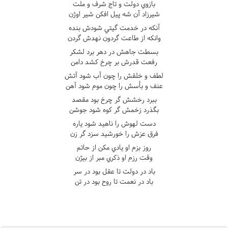
بازوي دولت و تاج شرف و ملت
شيرزاد آن شه پيل افکن شير اوژن
آنکه در خدمت گيتي شودش بنده
وانکه از طاعت گردون نهدش گردن
بسطت جاهش در دهر برد لشکر
رفعت قدرش بر چرخ کشد دامن
لطف و خلقش را چون آب شود آتش
عنف و بأسش را چون موم شود آهن
ببرد رخشش گر چرخ بود مقصد
بگذرد زخمش گر کوه شود جوشن
دست لهوش را ناهيد شود ياره
فرق عزش را خورشيد سزد گر زن
روز بزم او يادي مکن از حاتم
وقت رزم او ذکري مبر از بيژن
باد در دولت تا عقل بود در سر
باد در نعمت تا روح بود در تن