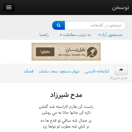
نوسخن
کتابخانه
فرهنگ واژگان
جستجوی آزاد
به ترتیب مطابقت
راهنما
وزن‌یاب
بلبل‌زبان
کتابخانه فارسی
/
ديوان مسعود سعد سلمان
/
قصائد
/
مدح شيرزاد
مدح شيرزاد
راست کن طارم کاراسته شد گلشن
تازه کن جانها جانا به مي روشن
بر جمال شه ساقي تو قدح ها ده
بر ثناي شه مطرب تو نواها زن