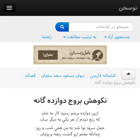
نوسخن
کتابخانه
فرهنگ واژگان
جستجوی آزاد
به ترتیب مطابقت
راهنما
وزن‌یاب
بلبل‌زبان
کتابخانه فارسی
/
ديوان مسعود سعد سلمان
/
قصائد
/
نکوهش بروج دوازده گانه
نکوهش بروج دوازده گانه
ازين دوازده برجم رسيد کار به جان
که رنج ديدم از هر يکي به ديگر سان
حمل سرود نوا شد به من همي شب و روز
چنانکه بختم ازو گشت رنجه و پژمان