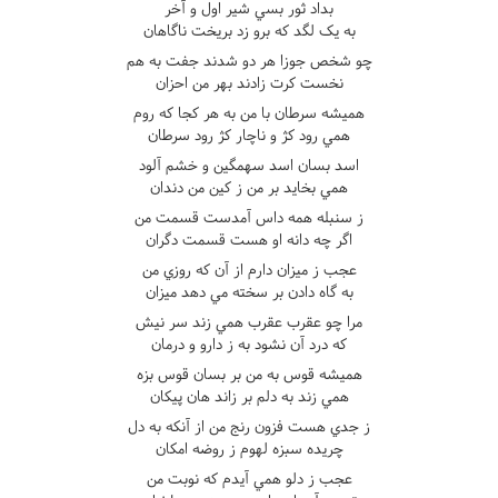
بداد ثور بسي شير اول و آخر
به يک لگد که برو زد بريخت ناگاهان
چو شخص جوزا هر دو شدند جفت به هم
نخست کرت زادند بهر من احزان
هميشه سرطان با من به هر کجا که روم
همي رود کژ و ناچار کژ رود سرطان
اسد بسان اسد سهمگين و خشم آلود
همي بخايد بر من ز کين من دندان
ز سنبله همه داس آمدست قسمت من
اگر چه دانه او هست قسمت دگران
عجب ز ميزان دارم از آن که روزي من
به گاه دادن بر سخته مي دهد ميزان
مرا چو عقرب عقرب همي زند سر نيش
که درد آن نشود به ز دارو و درمان
هميشه قوس به من بر بسان قوس بزه
همي زند به دلم بر زاند هان پيکان
ز جدي هست فزون رنج من از آنکه به دل
چريده سبزه لهوم ز روضه امکان
عجب ز دلو همي آيدم که نوبت من