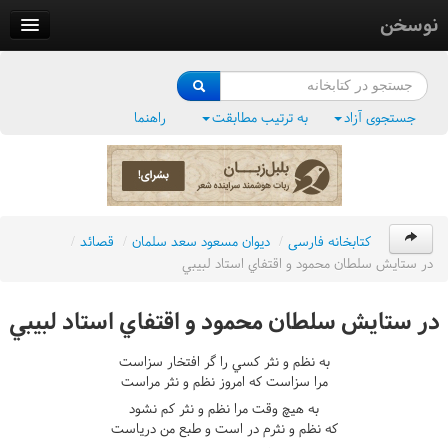
نوسخن
کتابخانه
فرهنگ واژگان
جستجوی آزاد
به ترتیب مطابقت
راهنما
وزن‌یاب
بلبل‌زبان
کتابخانه فارسی
/
ديوان مسعود سعد سلمان
/
قصائد
/
در ستايش سلطان محمود و اقتفاي استاد لبيبي
در ستايش سلطان محمود و اقتفاي استاد لبيبي
به نظم و نثر کسي را گر افتخار سزاست
مرا سزاست که امروز نظم و نثر مراست
به هيچ وقت مرا نظم و نثر کم نشود
که نظم و نثرم در است و طبع من درياست