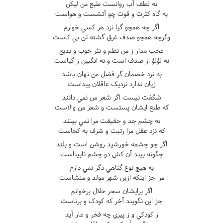
به لطف آب روانست طبع من ليکن
به گاه کثرت و قوت چو آتشست و هواست
اگر چه همچو گيا نزد هر کسي خوارم
وگرچه همچو صدف غرق گشته تن بي کاست
عجب مدار ز من نظم و نثر خوب و بديع
نه لؤلؤ از صدف است و نه انگبين ز گياست
به نزد خصمان گر فضل من نهان باشد
زيان ندارد نزديک عاقلان پيداست
شگفت نيست اگر شعر من نمي دانند
که طبع ايشان پستست و شعر من والاست
به چشم جد و حقيقت مرا نمي بينند
که نزد عقل مرا رتبت و شرف به کجاست
اگر چو چشمه خورشيد روشن است و بلند
چگونه بيند آن کش دو چشم نابيناست
به هيچ نوع گناهي دگر نمي دارم
مرا جز اينکه ازين شهر مولد و منشاست
اگر برايشان سحر حلال برخوانم
جز اين نگويند آخر که کودک و برناست
ز کودکي و ز پيري چه فخر و عار آيد