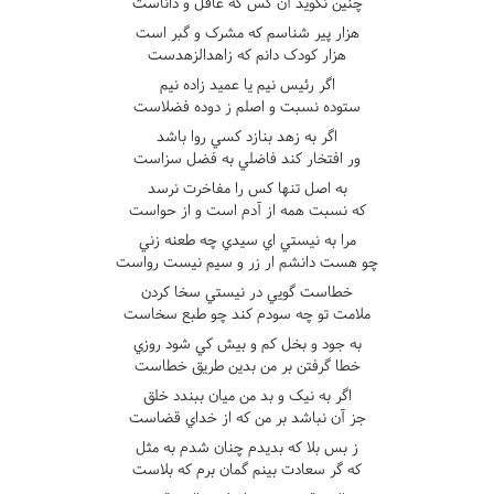
چنين نگويد آن کس که عاقل و داناست
هزار پير شناسم که مشرک و گبر است
هزار کودک دانم که زاهدالزهدست
اگر رئيس نيم يا عميد زاده نيم
ستوده نسبت و اصلم ز دوده فضلاست
اگر به زهد بنازد کسي روا باشد
ور افتخار کند فاضلي به فضل سزاست
به اصل تنها کس را مفاخرت نرسد
که نسبت همه از آدم است و از حواست
مرا به نيستي اي سيدي چه طعنه زني
چو هست دانشم ار زر و سيم نيست رواست
خطاست گويي در نيستي سخا کردن
ملامت تو چه سودم کند چو طبع سخاست
به جود و بخل کم و بيش کي شود روزي
خطا گرفتن بر من بدين طريق خطاست
اگر به نيک و بد من ميان ببندد خلق
جز آن نباشد بر من که از خداي قضاست
ز بس بلا که بديدم چنان شدم به مثل
که گر سعادت بينم گمان برم که بلاست