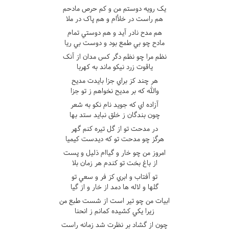
يک رويه دوستم من و کم حرص مادحم
هم راست در خلأام و هم پاک در ملا
هم مدح نادر آيد و هم دوستي تمام
مادح چو بي طمع بود و دوست بي ريا
نظم مرا چو نظم دگر کس مدان از آنک
ياقوت زرد نيکو ماند به کهربا
هر چند کز براي جزا بايدت مديح
والله که بر مديح نخواهم ز تو جزا
آزاده اي که جويد نام نکو به شعر
چون بندگان ز خلق نبايد ستد بها
در مدحت تو از گل تيره کنم گهر
هرگز چو مدحت تو که ديدست کيميا
امروز من چو خار و گياام ذليل و پست
از باغ بخت تو کندم هر زمان بلا
تو آفتاب و ابري کز فر و سعي تو
گلها و لاله ها دمد از خار و از گيا
ابيات من چو تير است از شست طبع من
زيرا يکي کشيده کمانم ز انحنا
چون از گشاد بر نظرت شد زمانه راست