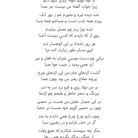
با کوه گويم آنچه ازو پر شود دلم
زيرا جواب گفته من نيست جز صدا
شد ديده تيره و نخورم غم ز بهر آنک
روزم همه شب است و صباحم همه مسا
انده چرا برم چو تحمل ببايدم
روي از که بايدم که کسي نيست آشنا
هر روز بامداد بر اين کوهسار تند
ابري بسان طور زيارت کند مرا
برقي چو دست موسي عمران به فعل و نور
آرد همي پديد ز جيب هوا صبا
گشت اژدهاي جان من اين اژدهاي چرخ
ورچه صلاح رهبر من بود چون عصا
بر من نهاد روي و فرو برد سر به سر
نيرنگ و سحر خاطر و طبعم چو اژدها
در اين حصار خفتن من هست بر حصير
چون بر حصير گويم خود هست بر حصا
چون بازو چرغ چرخ همي داردم به بند
گر در حذر غرابم و در رهبري سبا
بنگر چه سودمند شکارم که هيچ وقت
از چنگ روزگار نگردم همي رها