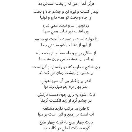
هرگز گمان مبر که ز بخت افتدش بدا
بيمار گشت و تيره تن و چشم جاه و بخت
اي جاه و بخت تو همه دارو و توتيا
اي نوبهار سرو نبيند همي تذرو
وي آفتاب نور نيابد همي سها
تا دولت است و نعمت با بخت تو به هم
از لهو از نشاط مشو ساعتي جدا
از ساقي يي چو ماه سما جام باده خواه
بر لحن و نغمه صنمي چون مه سما
زان شادي و طرب که دو رخسار او گل است
بر حسن او بهشت زمان مي کند ثنا
اندر بر و کنار وي آن سرو لعبتي
اندر بهار بزم چو بلبل زند نوا
نالان شود به زاري چون دست نازکش
در چشم گرد او زند انگشت گردنا
تا طبع ها مراتب دارند مختلف
آب است بر زمين و اثير است بر هوا
بادت چهار طبع به قوت چهار طبع
کرده به ذات اصلي در کالبد بقا