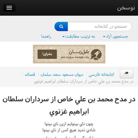
نوسخن
کتابخانه
فرهنگ واژگان
جستجوی آزاد
به ترتیب مطابقت
راهنما
وزن‌یاب
بلبل‌زبان
کتابخانه فارسی
/
ديوان مسعود سعد سلمان
/
قصائد
/
در مدح محمد بن علي خاص از سرداران سلطان ابراهيم غزنوي
در مدح محمد بن علي خاص از سرداران سلطان
ابراهيم غزنوي
چون ناي بينوايم ازين ناي بينوا
شادي نديد هيچ کس از ناي بينوا