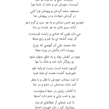
آبيست سوزش تن و جان از شما چرا
مسعود سعد گردش و پيچش چرا کني
در گردش حوادث و در پيچش عنا
خودرو چو خس مباش و به هر سرد و گرم دهر
آزاده سرو باش به هر شدت و رخا
مي دان يقين که شادي و راحت فرستدت
گر چند گشته اي به غم و رنج مبتلا
جاه محمد علي آن گوهري که چرخ
پرورده ذات پاکش در پرده صفا
چون بر کفش نهاد و به خلق جهان نمود
زو روزگار تازه شد و ملک با بها
گردون شده است رتبت او پايه علو
خورشيد گشت همت او مايه ضيا
تا شد سحاب جودش با ظل و با مطر
آمد نبات مدحش در نشو و در نما
تا آفتاب رايش در خط استواست
روز و شب ولي و عدو دارد استوا
تا شد شفاي آز عطاهاي او نياز
بيماروار کرد ز نان خوردن احتما