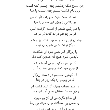
زين سمج تنگ چشمم چون چشم اکمه است
زين بام گشت پشتم چون پشت پارسا
ساقط شدست قوت من پاک اگر نه من
بر رفتمي ز روزن اين سمج با هبا
با غم رفيق طبعم از آنسان گرفت انس
کز در چو غم درآيد گويدش مرحبا
چندان کزين دو ديده من رفت روز و شب
هرگز نرفت خون شهيدان کربلا
با روزگار قمر همي بازم اي شگفت
نايدش شرم هيچ که چندين کند دغا
گر بر سرم بگردد چون آسيا فلک
از جاي خود نجنبم چون قطب آسيا
آن گوهري حسامم در دست روزگار
کاخر برونم آرد يک روز در وغا
در صد مصاف معرکه گر کند گشته ام
روزي به يک صقال بجاي آيد اين مضا
اي طالع نگون من اي کژ رو حرون
اي نحس بي سعادت و اي خوف بي رجا
خرچنگ آبئي و خداوند تو قمر