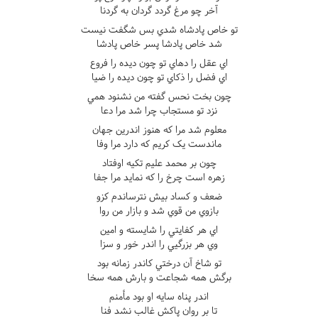
آخر چو مرغ گردد گردان به گردنا
تو خاص پادشاه شدي بس شگفت نيست
شد خاص پادشا پسر خاص پادشا
اي عقل را دهاي تو چون ديده را فروع
اي فضل را ذکاي تو چون ديده را ضيا
چون بخت نحس گفته من نشنود همي
نزد تو مستجاب چرا شد مرا دعا
معلوم شد مرا که هنوز اندرين جهان
ماندست يک کريم که دارد مرا وفا
چون بر محمد عليم تکيه اوفتاد
زهره است چرخ را که نمايد مرا جفا
ضعف و کساد بيش نترساندم کزو
بازوي من قوي شد و بازار من روا
اي هر کفايتي را شايسته و امين
وي هر بزرگيي را اندر خور و سزا
تو شاخ آن درختي کاندر زمانه بود
برگش همه شجاعت و بارش همه سخا
اندر پناه سايه او بود مأمنم
تا بر روان پاکش غالب نشد فنا