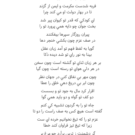
فربه شدست مکرمت و ايمن از گزند
تا در بهار دولت او مي کند چرا
اي کودکي که قدر تو کيوان پير شد
بخت جوان چو دايه همي پرورد تو را
پيران روزگار سپرها بيفکنند
در صف عزم چون بکشي خنجر دها
گويا به لفظ فهم تو آمد زبان عقل
بينا به نور راي تو شد ديده ذکا
بر هر زبان ثناي تو گشته است چون سخن
در هر دلي هواي تو رسته است چون گيا
چون مهر بي نفاق کني در جهان نظر
چون ابر بي دريغ دهي خلق را عطا
اقرار کرد مال به جود تو و بسست
دو کف تو گواه و دو بايد همي گوا
جاه تو را به گردون تشبيه کي کنم
گفته است هيچ کس به صف راست را دو تا
عزم تو را که تيغ نخوانيم خرده اي ست
زيرا که تيغ تيز فراوان کند خطا
گر دشمنت ز ترس برآرد چو مرغ پر