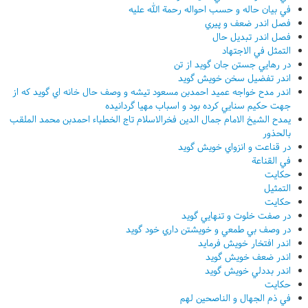
في بيان حاله و حسب احواله رحمة الله عليه
فصل اندر ضعف و پيري
فصل اندر تبديل حال
التمثل في الاجتهاد
در رهايي جستن جان گويد از تن
اندر تفضيل سخن خويش گويد
اندر مدح خواجه عميد احمدبن مسعود تيشه و وصف حال خانه اي گويد که از
جهت حکيم سنايي کرده بود و اسباب مهيا گردانيده
يمدح الشيخ الامام جمال الدين فخرالاسلام تاج الخطباء احمدبن محمد الملقب
بالحذور
در قناعت و انزواي خويش گويد
في القناعة
حکايت
التمثيل
حکايت
در صفت خلوت و تنهايي گويد
در وصف بي طمعي و خويشتن داري خود گويد
اندر افتخار خويش فرمايد
اندر ضعف خويش گويد
اندر بددلي خويش گويد
حکايت
في ذم الجهال و الناصحين لهم