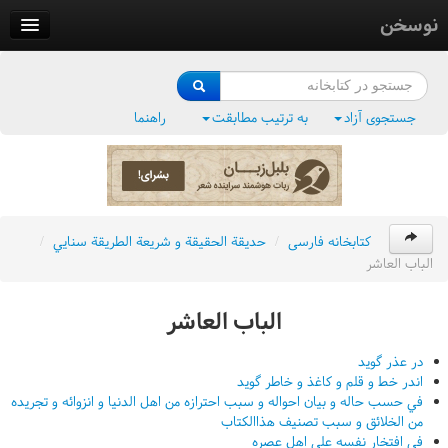
نوسخن
کتابخانه
فرهنگ واژگان
جستجوی آزاد
به ترتیب مطابقت
راهنما
وزن‌یاب
بلبل‌زبان
کتابخانه فارسی
/
حديقة الحقيقة و شريعة الطريقة سنايي
/
الباب العاشر
الباب العاشر
در عذر گويد
اندر خط و قلم و کاغذ و خاطر گويد
في حسب حاله و بيان احواله و سبب احترازه من اهل الدنيا و انزوائه و تجريده
من الخلائق و سبب تصنيف هذاالکتاب
في افتخار نفسه علي اهل عصره