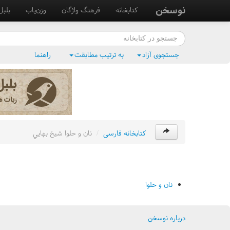
نوسخن
کتابخانه
فرهنگ واژگان
وزن‌یاب
بلبل
جستجوی آزاد
به ترتیب مطابقت
راهنما
کتابخانه فارسی
/
نان و حلوا شيخ بهايي
نان و حلوا
درباره نوسخن