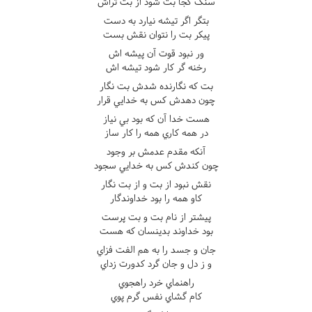
سنگ کجا بت شود از بت تراش
بتگر اگر تيشه نيارد به دست
پيکر بت را نتوان نقش بست
ور نبود قوت آن پيشه اش
رخنه گر کار شود تيشه اش
بت که نگارنده شدش بت نگار
چون دهدش کس به خدايي قرار
هست خدا آن که بود بي نياز
در همه کاري همه را کار ساز
آنکه مقدم عدمش بر وجود
چون کندش کس به خدايي سجود
نقش نبود از بت و از بت نگار
کاو همه را بود خداوندگار
پيشتر از نام بت و بت پرست
بود خداوند بدينسان که هست
جان و جسد را به هم الفت فزاي
و ز دل و جان گرد کدورت زداي
راهنماي خرد راهجوي
کام گشاي نفس گرم پوي