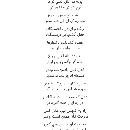
پويه ده ابلق گيتي نورد
گرم کن زرده آفاق گرد
غاليه ساي چمن دلفروز
مجمره گردان گل عود سوز
زنگ زداي دل دلخستگان
قفل گشاي در دربستگان
عقده گشاينده دشوارها
چاره نماينده آزارها
تاب ده لاله لعلي چراغ
جام گر نرگس زرين اياغ
کحل کش باصره ماه ومهر
مشعله افروز بساط سپهر
صدر نشان دل روشن ضمير
خرده شناس خرد خرده گير
عقل که هست از همه آگاه تر
در ره او از همه گمراه تر
راه به کنهش نبرد عقل کس
معرفت الله همين است و بس
صدق ندارد نفس هيچ کس
صادق اگرهست بود صبح و بس