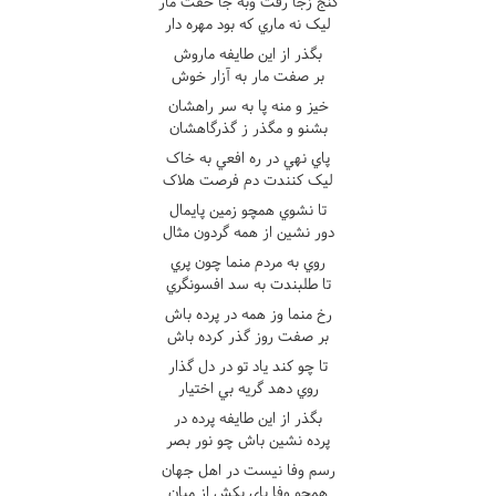
گنج زجا رفت وبه جا خفت مار
ليک نه ماري که بود مهره دار
بگذر از اين طايفه ماروش
بر صفت مار به آزار خوش
خيز و منه پا به سر راهشان
بشنو و مگذر ز گذرگاهشان
پاي نهي در ره افعي به خاک
ليک کنندت دم فرصت هلاک
تا نشوي همچو زمين پايمال
دور نشين از همه گردون مثال
روي به مردم منما چون پري
تا طلبندت به سد افسونگري
رخ منما وز همه در پرده باش
بر صفت روز گذر کرده باش
تا چو کند ياد تو در دل گذار
روي دهد گريه بي اختيار
بگذر از اين طايفه پرده در
پرده نشين باش چو نور بصر
رسم وفا نيست در اهل جهان
همچو وفا پاي بکش از ميان