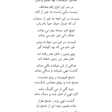
بر سر اين لوح رقم مختلف
نيست يکي راست به غير از الف
نيست در اين لجه به غير از سحاب
آن که شداز حرف حيا نام ياب
هيچ کمر بسته بجز ني نماند
صاف دلي غير خم مي نماند
کيست در اين دير حوادث پذير
غير خم مي که بود گوشه گير
روي زمين ز اهل هنر رفته اند
اهل هنر زير زمين خفته اند
صافي از اين ميکده باقي نماند
گشت تهي شيشه و ساقي نماند
شمع فروزنده ز پرتو نشست
صبح شد و رونق مجلس شکست
تيره گلي از مي گلرنگ ماند
کان تهي از لعل شد و سنگ ماند
گشت تهي بزم ز شمع طراز
ماند همين دوده اي از شمع باز