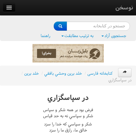
نوسخن
کتابخانه
فرهنگ واژگان
جستجوی آزاد
به ترتیب مطابقت
راهنما
وزن‌یاب
بلبل‌زبان
کتابخانه فارسی
/
خلد برين وحشي بافقي
/
خلد برين
/
در سپاسگزاري
در سپاسگزاري
فرض بود بر همه شکر و سپاس
شکر و سپاسي نه به حد قياس
شکر و سپاسي که خدا را سزد
خالق ما، رازق ما را سزد