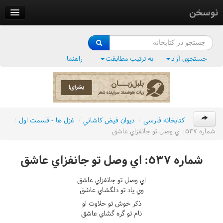
نوسخن
کتابخانه
فرهنگ واژگان
جستجوی آزاد
به ترتیب مطابقت
راهنما
وزن‌یاب
بلبل‌زبان
کتابخانه فارسی
/
ديوان فيض کاشاني
/
غزل ها - قسمت اول
/
شماره ٥٣٧: اي وصل تو جانفزاي عاشق
شماره ٥٣٧: اي وصل تو جانفزاي عاشق
اي وصل تو جانفزاي عاشق
وي ياد تو دلگشاي عاشق
ذکر خوش تو حلاوت او
نام تو گره گشاي عاشق