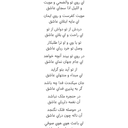
اي روي تو والضحي و مويت
و الليل اذا سجاي عاشق
مويت کفرست و روي ايمان
اي مايه ابتلاي عاشق
دردش از تو دواش از تو
اي راحت و اي بلاي عاشق
تو با وي و او ترا طلبکار
وصل تو خرد رباي عاشق
در روي تو بيند آنچه خواهد
اي جام جهان نماي عاشق
از تو آيد بتو گرايد
اي مبداء و منتهاي عاشق
جان ميکندت فدا چه باشد
گر به پذيري فداي عاشق
در حنجره ملک نباشد
آن نغمه دلرباي عاشق
در حوصله فلک نگنجد
آن ناله چون دراي عاشق
اي باعث هوي هوي صوفي