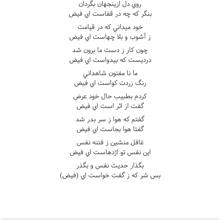
روي دل ازينجهان بگردان
بنگر که چه در قفاست اي فيض
خود ميداني که در قيامت
ز آشوب و بلا چهاست اي فيض
چون کار ز دست ما برون شد
درديست که بيدواست اي فيض
ما نا مفتون شاهداني
رنگ زردت کواست اي فيض
کردم بطبيب حال خود عرض
گفت از اثر است اي فيض
گفتم که هوا ز سر بدر شد
گفتا هوا بجاست اي فيض
غافل منشين ز فتنه نفس
اين نفس تو اژدهاست اي فيض
بگذار حديث نفس و بگذر
بس شر که ز گفت خواست اي (فيض)