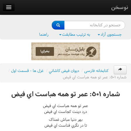
نوسخن
کتابخانه
فرهنگ واژگان
جستجوی آزاد
به ترتیب مطابقت
راهنما
وزن‌یاب
بلبل‌زبان
کتابخانه فارسی
/
ديوان فيض کاشاني
/
غزل ها - قسمت اول
/
شماره ٥٠١: عمر تو همه هباست اي فيض
شماره ٥٠١: عمر تو همه هباست اي فيض
عمر تو همه هباست اي فيض
درد دينت کجاست اي فيض
بهر دنيا مباش غمناک
تا در نگري فناست اي فيض