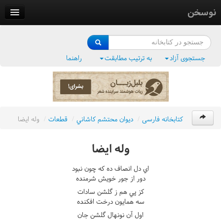
نوسخن
کتابخانه
فرهنگ واژگان
جستجوی آزاد
به ترتیب مطابقت
راهنما
وزن‌یاب
بلبل‌زبان
کتابخانه فارسی
/
ديوان محتشم کاشاني
/
قطعات
/
وله ايضا
وله ايضا
اي دل انصاف ده که چون نبود
دور از جور خويش شرمنده
کز پي هم ز گلشن سادات
سه همايون درخت افکنده
اول آن نونهال گلشن جان