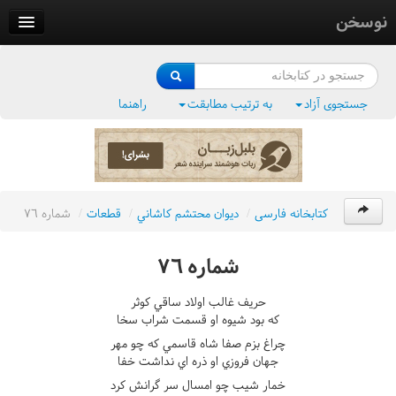
نوسخن
کتابخانه
فرهنگ واژگان
جستجوی آزاد
به ترتیب مطابقت
راهنما
وزن‌یاب
بلبل‌زبان
کتابخانه فارسی
/
ديوان محتشم کاشاني
/
قطعات
/
شماره ٧٦
شماره ٧٦
حريف غالب اولاد ساقي کوثر
که بود شيوه او قسمت شراب سخا
چراغ بزم صفا شاه قاسمي که چو مهر
جهان فروزي او ذره اي نداشت خفا
خمار شيب چو امسال سر گرانش کرد