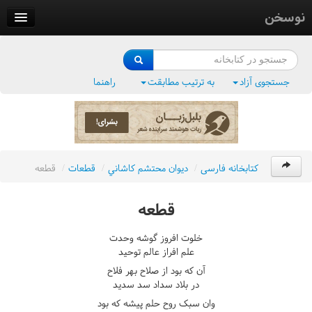
نوسخن
کتابخانه
فرهنگ واژگان
جستجوی آزاد
به ترتیب مطابقت
راهنما
وزن‌یاب
بلبل‌زبان
کتابخانه فارسی
/
ديوان محتشم کاشاني
/
قطعات
/
قطعه
قطعه
خلوت افروز گوشه وحدت
علم افراز عالم توحيد
آن که بود از صلاح بهر فلاح
در بلاد سداد سد سديد
وان سبک روح حلم پيشه که بود