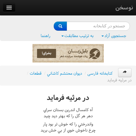
نوسخن
کتابخانه
فرهنگ واژگان
جستجوی آزاد
به ترتیب مطابقت
راهنما
وزن‌یاب
بلبل‌زبان
کتابخانه فارسی
/
ديوان محتشم کاشاني
/
قطعات
/
در مرثيه فرمايد
در مرثيه فرمايد
آه کامسال اندرين بستان سراي
دهر هر گل را که بهتر ديد چيد
واندرختي را که خوش تر بود پار
چرخ ناخوش خوي از بي خش بريد