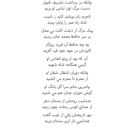
وانکه در برداشت تشريف قبول
دست مرگ اول لباس او بريد
لاجرم زان پيشتر کايد ز شيب
شاه راه عمر را پايان پديد
پيک مرگ از دشت آفت بي محل
بر سر حافظ محمد جان رسيد
وه چه حافظ آن فريد روزگار
کايزدش در عهد خود فرد آفريد
آن که بود از پرتو انفاس او
گرمي هنگامه شاه شهيد
وانکه دوران انتظار شغل او
از محرم تا محرم مي کشيد
واندرين ماتم سرا گل بانگ او
گوش حوران جنان هم مي شنيد
عندليب روحش از بستان دهر
از صداي کوس رحلت چون رميد
بهر تاريخش يکي از غيب گفت
عندليبي باز ازين بستان پريد