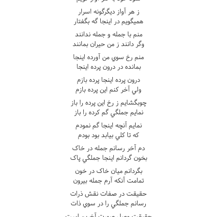
ز هر آواز ديگرگونه اسرار
هميگويم در اينجا گه بگفتار
منم با جمله و جمله ندانند
وگر دانند ز من حيران بمانند
منم رخ سوي من آورده اينجا
بمانده در درون پرده اينجا
درون پرده اينجا پرده بازم
ولي آخر کنم اين پرده بازم
چوبگشايم ز رخ اين پرده را باز
نمايم جملگي گم کرده را باز
نمايم آنچه اينجا گم نمودم
که تا کلي بيابد بود بودم
دم آخر رسانم جمله در خاک
بخون گردانم اينجا جملگي پاک
بگردانم ميان خاک در خون
تمامت آنکه آرم جمله بيرون
حقيقت در صفات نقش ذرات
رسانم جملگي را در سوي ذات
حقيقت وصل صورت آخرين است