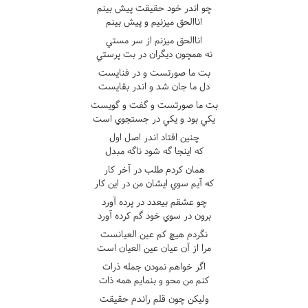
چو اندر خود حقيقت پيش بينم
اناالحق ميزنيم و پيش بينم
اناالحق ميزنم از سر مستي
نه همچون ديگران در بت پرستي
بت ما صورتست و در فنايست
دل ما جان شد و اندر بقايست
بت ما صورتست و گفت و گويست
يکي بود و يکي در جستجوي است
چنين افتاد اندر اصل اول
که اينجا گه شود ناگه مبدل
همان کردم طلب در آخر کار
که آيم سوي ايشان من در اين کار
چو عشقم بيعدد در پرده آورد
برون در سوي خود گم کرده آورد
نگردم هيچ کم عين العيانست
مرا از آن عيان عين العيان است
اگر خواهم نمودن جمله ذرات
کنم من محو و بنمايم همه ذات
وليکن چون قلم راندم حقيقت