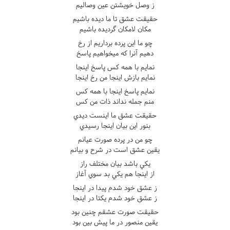
ز وصل خويشتن عين وصاليم
حقيقت عشق تا ما ديده باشيم
مکان لامکان گرديده باشيم
چو ما اين پرده برداريم از رخ
دهيم آنرا که ميخواهيم پاسخ
نمايم با همه کس پاسخ اينجا
نمايم بازش اينجا من رخ اينجا
نمايم پاسخ اينجا با همه کس
منم جمله نداند ذات من کس
حقيقت عشق ما اينست ديدي
بنور اين بيان اينجا رسيدي
چو من در پرده صورت عيانم
يقين عشق است در شرح و بيانم
يکي باشد بيان مختلف راز
از اينجا هم يکي بد سوي آغاز
ز عشق خود شدم پيدا در اينجا
ز عشق خود شدم يکتا در اينجا
حقيقت صورت عشقم چنين بود
يقين منصور در ما پيش بين بود