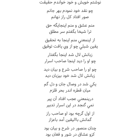
نوشتم خويش و خود خواندم حقيقت
چو نقد خود نمودم بهر جانم
صور افتاد کل راز نهانم
منم عشق و منم اينجايگه حق
ترا شيخا بگفتم سر مطلق
از اينمعني منم اينجا به تحقيق
يقين شبلي چو از وي يافت توفيق
زبانش لال شد اينجا بگفتار
چو او را ديد اينجا صاحب اسرار
چو او را صاحب شرع و بيان ديد
زبانش لال شد خود بيزبان ديد
يکي شد در وصال جان و دل گم
ميان قطره اندر بحر قلزم
درينمعني عجب افتاد آن پير
نمي گنجد در اين اسرار تدبير
از اول گرچه بود او صاحب راز
گمانش بااليقين آمد باعزاز
چنان منصور در شرح و بيان بود
کزو عشاق در شور و فغان بود