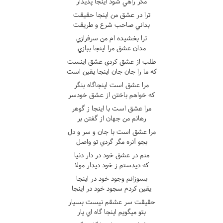
مگر راهي شود اينجا پديدار
ترا در عشق من اينجا حقيقت
بداني صاحب شرع و طريقت
ترا بخشيده ام من سرفرازي
مدان عشق مرا اينجا ببازي
طلب از عشق کردي عشق اينست
که ما را جان جان اينجا يقين است
مرا عشق است اينجاگاه بنگر
که خواهم باختن از عشق خودسر
مرا عشق است با اينجا ز گوهر
رهانم من جهان از گفتن بر
مرا عشق است با جان و سر و دل
بجو آنره مگر گردي تو واصل
منم در عشق خود در دار دنيا
که ديدستم ز خود ديدار مولا
بسوزانم وجود خود در اينجا
يقين کردم سجود خود در اينجا
حقيقت سر عشقم نيست بسيار
بتو ميگويم اينجا گاه اي يار