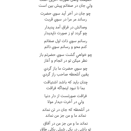
ولي جان در صفاتم پيش بين است
چو جان در آخر آيد سوي حضرت
رساند مر مرا در سوي قربت
وصالش در فراق آمد پديدار
چو گردد او ز صورت ناپديدار
رسانم سوي ذات اول صفاتم
کنم محو و رسانم سوي ذاتم
چو خواهي گشت سوي حضرتم باز
نظر ميکن تو در انجام و آغاز
چو سوي حضرت ما باز گردي
يقين آنلحظه صاحب راز گردي
چنان بايد که باشد اشتياقت
بما تا نبود اينجاگه فراقت
فراقت صورتست از دار دنيا
ولي در آخرت ديدار مولا
در آنلحظه که جان در تن نماند
نماند ما و من جز من نماند
نماند ما و من جز من در آفاق
تو باشي در يکي شبلي بکلي طاق