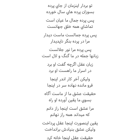
تو بردار اينزمان از جاي پرده
بسوزان پرده هاي سال خورده
پس پرده جمال ما عيان است
تماشاي همه خلق جهانست
پس پرده جمالست ماست ديدار
مرا در پرده بنگر ناپديدار
پس پرده مرا نور جلالست
زبانها جمله در ما گنگ و لال است
زبان عقل اگرچه گفت او برد
در اسرار ما راهست او برد
وليکن آخر کار اندر اينجا
فرو مانده نهاده سر در اينجا
حقيقت عشق ما از ماست آگاه
بسوي ما يقين آورده او راه
مرا عشق است اينجا راز دانم
که ميداند همه راز نهانم
يقين اينصورت اينجا عقل پرداخت
وليکن عشق بنيادش برانداخت
حقيقت عقل اينجا خانه کرد