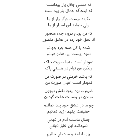
نه مستي جلال يار پيداست
که اينجاگه جمال يار پيداست
نگردد نيست هرگز يار از ما
ولي بنمايد اين اسرار از ما
که من بودم درون جان منصور
اناالحق خود زده در عشق منصور
شده با کل همه جزء جهانم
نموداريست اين عضو عيانم
نمودار است اينجا صورت خاک
وليکن من توام در هستي پاک
که باشد خرمني در صورت من
نمودار است اعيان صورت من
ضرورت بود اينجا نقش بيچون
نمودن در وصالت هفت گردون
چو ما در عشق خود پيدا نمائيم
حقيقت اينهمه زيبا نمائيم
جمال ماست آدم در نهاني
نميدانند اين خلق نهاني
چو نادانند و ما داناي حاليم