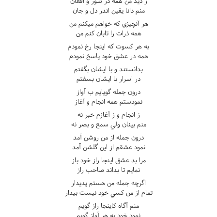
ز ديد من همه در شور و افغان
منم دانا يقين اندر دل و جان
هر آنچيزي که خواهم ميکنم من
همه ذرات را تابان کنم من
به هر کسوت که اينجا رخ نمودم
همه در عشق خود پاسخ نمودم
بدانستند و با ايشان بگفتم
در اسرار با ايشان بسفتم
درون جمله گويايم ب آواز
نمودستم همه انجام و آغاز
ز انجام و ز آغازم خبر نه
منم بينان ولي سمع و بصر نه
درون جمله از من روشن آمد
نمود عشقم از اين گلشن آمد
مرا بد عشق اينجا راز خود باز
نمايم تا بداند صاحب راز
اگرچه جمله من هستم پديدار
تمام از من کسي خود نيست بيدار
منم آگاه کاينجا راز گويم
نمود خود به هر آواز گويم