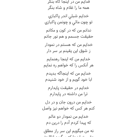
فدايم من در اينجا گاه بنگر
همه ما را غلام و شاه بنگر
خدايم شبلي اندر پاکبازي
تو چون مائي و چونمن پاکبازي
ندانم من که در کون و مکانم
حقيقت جسمم و هم نور جانم
خدايم من که هستم در نمودار
ز شوق اين يقينم بر سر دار
خدايم من که اينجا رهنمايم
هر آنکس را که خواهم ره نمايم
خدايم من که اينجاگه بديدم
ابا خود گويم و از خود شنيدم
خدايم در حقيقت پايدارم
ترا من داشته در پايدارم
خدايم من درون جان و در دل
کنم هر کس که خواهم نيز واصل
خدايم من نمودار دو عالم
که پيدا کردم آدم را درين دم
نه من ميگويم اين سر راز مطلق
حقست اينجا که ميگويد اناالحق