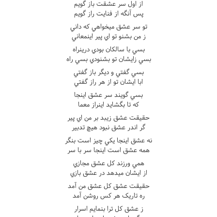
از اول سر عشقت باز گويم
پس آنگه از فنايت راز گويم
تو سر عشق ميخواهي که داني
ز من بشنو تو اي پير اينمعاني
بسي با سالکان بودي درينراه
بسي زايشان تو بشنودي بسي راه
بسي گفتي و ديگر باز گفتي
ابا ايشان تو از هر راز گفتي
بسي گويند سر عشق اينجا
که تا بگشايد اينراز معما
حقيقت عشق زيبد بر من اي پير
گر اندر عشق نبود هيچ تدبير
نه عشق اينجا يکي چيز است بنگر
همه عشق است اينجا سر با سر
همي ورزند کل عشق مجازي
از ايشان ميدهد در عشق بازي
حقيقت عشق کل عشق من آمد
ره تاريک هر کس روشن آمد
ز عشق کل ترا بنمايم اسرار