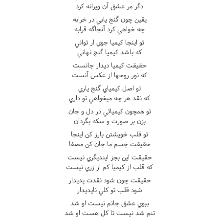
دگر مر عشق آن ويرانه کرد
يقين چون گنج يابي در خرابه
چه خواهي کرد آنجاگه قرابه
تو اينجا کيميا جوي ار تواني
که باشد کيميا گنج نهاني
حقيقت کيميا ديدار جانست
که نور روحها از عکس آنست
تو اصل کيمياي گنج ياري
که نقد هر چه ميخواهي تو داري
تو همچون کيميائي در دل و جان
بزن بر صورت و سکه بگردان
تو قلب خويشتن بارز کن اينجا
حقيقت جسم ما جان کن مصفا
حقيقت اين بجز اينديگري نيست
که قلب از کيميا کم از زري نيست
حقيقت چون شود نقدت پديدار
شود قلب تو کلي ناپديدار
ببوي عشق جانم نيست او شد
تنم شد نيست تا کل هست او شد