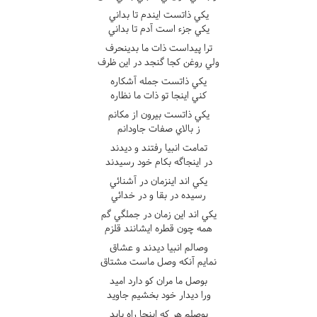
يکي ذاتست ايندم تا بداني
يکي جزء است آدم تا بداني
ترا پيداست ذات ما بدينحرف
ولي روغن کجا گنجد در اين ظرف
يکي ذاتست جمله آشکاره
کني اينجا تو ذات ما نظاره
يکي ذاتست بيرون از مکانم
ز بالاي صفات جاودانم
تمامت انبيا رفتند و ديدند
در اينجاگه بکام خود رسيدند
يکي اند اينزمان در آشنائي
رسيده در بقا و در خدائي
يکي اند اين زمان در جملگي گم
همه چون قطره ايشانند قلزم
وصالم انبيا ديدند و عشاق
نمايم آنکه وصل ماست مشتاق
بوصل ما مران کو دارد اميد
ورا ديدار خود بخشيم جاويد
بوصلم هر که اينجا راه يابد