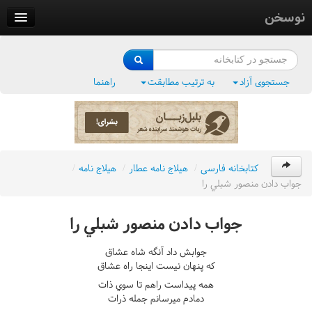
نوسخن
کتابخانه
فرهنگ واژگان
جستجوی آزاد
به ترتیب مطابقت
راهنما
وزن‌یاب
بلبل‌زبان
کتابخانه فارسی
/
هيلاج نامه عطار
/
هيلاج نامه
/
جواب دادن منصور شبلي را
جواب دادن منصور شبلي را
جوابش داد آنگه شاه عشاق
که پنهان نيست اينجا راه عشاق
همه پيداست راهم تا سوي ذات
دمادم ميرسانم جمله ذرات