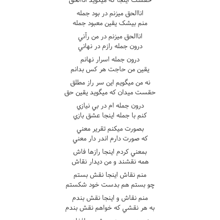
اناالحق ميزنم در بود جمله
منم بيشک يقين معبود جمله
اناالحق ميزنم در من رآني
درون جمله رازم در نهاني
درون جمله اسرار نهانم
يقين من حاجت هر کس بدانم
نه من ميگويم اين سر راز مطلق
حقست ميدان که ميگويد يقين حق
درون جمله ام در بي نيازي
کنم با جمله اينجا عشق بازي
بصورت ميکنم تقرير معني
که صورت دارم اندر دار معني
بمعني کردم اينجا رازها فاش
همه نقشند و من ديدار نقاش
منم نقاش اينجا نقش بستم
چو بستم هم بدست خود شکستم
منم نقاش و اينجا نقش بندم
به هر نقشي که خواهم نقش بندم