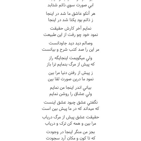
ابي صورت سوي ذاتم شتابد
هر آنکو عاشق ما شد در اينجا
ز ذاتم بود يکتا شد در اينجا
نمايم آخر کارش حقيقت
نمود خود چو رفت از اين طبيعت
وصالم ديد ديد جاودانست
مر اين را صد کتب شرح و بيانست
ولي ميگويمت اينجايگه راز
که پيش از مرگ بنمايم ترا باز
ز پيش از رفتن دنيا مرا بين
نمود ما درين صورت لقا بين
بياني اندر اينجا من نمايم
ولي عشاق را روشن نمايم
نگفتي عشق چبود عشق اينست
که ميداند که در ما پيش بين است
حقيقت عشق پيش از مرگ درياب
مرا بين و همه کن ترک و درياب
بجز من منگر اينجا در وجودت
که تا کون و مکان آرد سجودت