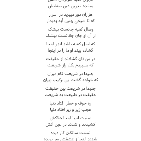
بمانده اندرين عين صفاتش
هزاران دور ميبايد در اسرار
که تا شيخي چنين آيد پديدار
وصال کعبه جانست بيشک
از آن او جان جانانست بيشک
که اصل کعبه باشد اندر اينجا
گشاده بيند او ما را در اينجا
در من ذان گشادند از حقيقت
که بسپردم بکل راز شريعت
جنيدا در شريعت کام ميران
که خواهد گشت اين ترکيب ويران
جنيدا در شريعت بين حقيقت
حقيقت در طبيعت بد شريعت
ره خوف و خطر افتاد دنيا
عجب زير و زبر افتاد دنيا
تمامت انبيا اينجا هلاکش
کشيدند و شدند در عين آتش
تمامت سالکان کار ديده
شدند اينجا ز عشقش سر بريده