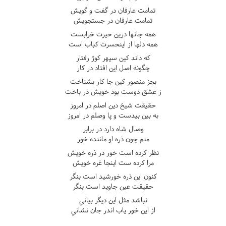
تمامت عارفان در گفت و گويش
تمامت عارفان در جستجويش
همه جانها درين حيرت خرابست
همه دلها از اينحسرت کباب است
که داند کين سپهر کوژ رفتار
چگونه اصل اين افتاد در کار
بجز منصور کين جا کار بشناخت
ز عشق دوست بود خويش در باخت
حقيقت شيخ دين اصلم در امروز
به بين بيدست و پا وصلم در امروز
وصال شاه دارد در برابر
منم چون ذره او ماننده خور
نظر کرده است خور در ذره خويش
مرا کرده ست اينجا غره خويش
کنون اين ذره خورشيد است بنگر
حقيقت عين جاويد است بنگر
نباشد مثل اين ديگر بياني
از اين خور ياب اندر جان نشاني