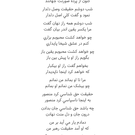
کنون از پرده صورتت جهانند
شب دوشم حقيقت وصل دلدار
نمود و گفت کلي اصل دلدار
شب دوشم همه راز نهان گفت
مرا يکسر يقين اندر بيان گفت
چو خواهد کشت محبوبم بزاري
کنم در عشق شيخا پايداري
چو خواهد کشت محبوبم يقين باز
بگويم راز او با پيش بين باز
بخواهم گفت راز او بيکبار
که خواهد کرد اينجا ناپديدار
مرا تا او بماند من نمانم
چو بيشک من نمانم او بمانم
حقيقت حق شناسي کرد منصور
به اينجا ناسپاسي کرد منصور
چه باشد حق شناسي جان بدادن
درون جان و دل منت نهادن
دمادم يار مي آيد بر من
که او آمد حقيقت رهبر من