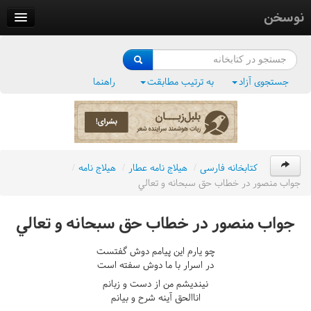
نوسخن
کتابخانه
فرهنگ واژگان
جستجوی آزاد
به ترتیب مطابقت
راهنما
وزن‌یاب
بلبل‌زبان
کتابخانه فارسی
/
هيلاج نامه عطار
/
هيلاج نامه
/
جواب منصور در خطاب حق سبحانه و تعالي
جواب منصور در خطاب حق سبحانه و تعالي
چو يارم اين پيامم دوش گفتست
در اسرار با ما دوش سفته است
نينديشم من از دست و زبانم
اناالحق آينه شرح و بيانم