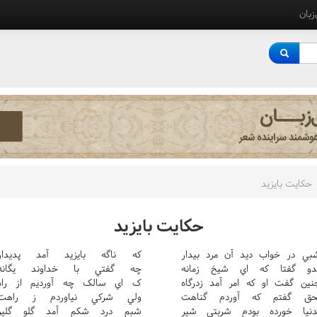
‌زبان
حکايت بايزيد
حکايت بايزيد
بي در خواب ديد آن مرد بيدار
که ناگه بايزيد آمد پديدار
دو گفتا که اي شيخ زمانه
چه گفتي با خداوند يگانه
نين گفت او که امر آمد زدرگاه
ک اي سالک چه آورديم از راه
حق گفتم که آوردم گناهت
ولي شرکي نياوردم ز راهت
دنيا خورده بودم شربتي شير
شبم درد شکم آمد گلو گلير