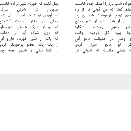
و آن شب درد را آهنگ جان خاست
بدل گفتم که خوردم شير از آن خاست
قم گفتا که مي گوئي که از راه
نياوردم ترا شرکي بدرگاه
دين زودي فراموشت شد اي پير
که آوردي تو شرک آخر در آن شير
و تو از شرک درد از شير ديدي
خطي در دفتر وحدت کشيدي
کن دعوي وحدت آشکاره
که تو از شرک هستي شيرخواره
جا بويد گل توحيد جانت
که بوي شرک آيد از دهانت
و وقتي در حقيقت بالغ آئي
که پاک از شير خوردن فارغ آئي
گر تو بالغ اسرار گردي
ز يک يک عضو برخوردار گردي
ه طفلي ماندت نه احولي نيز
از آنجا بيني و شنوي همه چيز