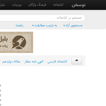
نوسخن
کتابخانه
فرهنگ واژگان
وزن‌یاب
بلبل
جستجوی آزاد
به ترتیب مطابقت
راهنما
کتابخانه فارسی
/
الهي نامه عطار
/
مقاله دوازدهم
/
ش
ب
چ
ب
ب