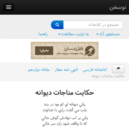
نوسخن
کتابخانه
فرهنگ واژگان
جستجوی آزاد
به ترتیب مطابقت
راهنما
وزن‌یاب
بلبل‌زبان
کتابخانه فارسی
/
الهي نامه عطار
/
مقاله دوازدهم
/
حکايت مناجات ديوانه
حکايت مناجات ديوانه
يکي ديوانه اي کو بود در بند
بلب مي گفت رازي با خداوند
يکي بر لب نهادش گوش حالي
که تا واقف شود زان سر عالي