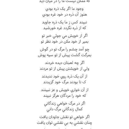
که ممکن نيست ما را در ميان ديد
وجود ما اگر يک ذره بودي
هنوز آن ذره در خود غره بودي
نبيند کس ز ما يک ذره جاويد
که از ذره نگردد غره خورشيد
اگر از خويش مي جوئي خبر تو
بمير از خود مکن در خود نظر تو
چو آمد چشم را مرگ تو در گوش
بمرگت گشت پيش از تو سيه پوش
اگر چه لعبتان ديده خردند
ولي از خويشتن پيش از تو مردند
از آن يک ذره روي خود نديدند
ک تا بودند مرگ خود گزيدند
از آن خواري خويش و عز نبينند
که خود را مردگان هرگز نبيند
اگر در مرگ خواهي زندگاني
کمال زندگاني مرگ داني
اگر خواهي تو نقش جاودان يافت
چنان نقشي به بي نقشي توان يافت