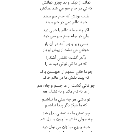
نماند از نيک و بد چيزي نهانش
که ني در جام جم مي شد عيانش
طلب بودش که جام جم ببيند
همه عالم دمي در هم ببيند
اگر چه جمله عالم را همي ديد
ولي در جام جام جم نمي ديد
بسي زير و زبر آمد در آن راز
حجابي مي نشد از پيش او باز
بآخر گشت نقشي آشکارا
که در ما کي تواني ديد ما را
چو ما فاني شديم از خويشتن پاک
که بيند نقش ما در عالم خاک
چو فاني گشت از ما جسم و جان هم
ز ما نه نام ماند و نه نشان هم
تو باشي هر چه بيني ما نباشيم
که ما هرگز دگر پيدا نباشيم
چو نقش ما به نقشي بدل شد
چه جوئي نقش ما چون با ازل شد
همه چيزي بما زان مي توان ديد