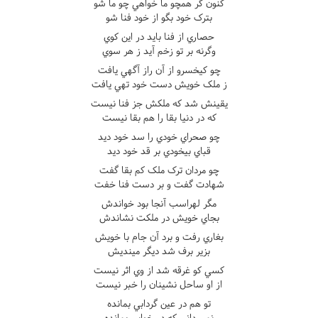
کنون گر همچو ما خواهي چو ما شو
بترک خود بگو از خود فنا شو
حصاري از فنا بايد در اين کوي
وگرنه بر تو زخم آيد ز هر سوي
چو کيخسرو از آن راز آگهي يافت
ز ملک خويش دست خود تهي يافت
يقينش شد که ملکش جز فنا نيست
که در دنيا بقا را هم بقا نيست
چو صحراي خودي را سد خود ديد
قباي بيخودي بر قد خود ديد
چو مردان ترک ملک کم بقا گفت
شهادت گفت و بر دست فنا خفت
مگر لهراسب آنجا بود خواندش
بجاي خويش در ملکت نشاندش
بغاري رفت و برد آن جام با خويش
بزير برف شد ديگر مينديش
کسي کو غرقه شد از وي اثر نيست
از او ساحل نشينان را خبر نيست
تو هم در عين گردابي بمانده
نمي داني که در خوابي بمانده