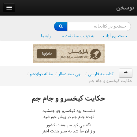
نوسخن
کتابخانه
فرهنگ واژگان
جستجوی آزاد
به ترتیب مطابقت
راهنما
وزن‌یاب
بلبل‌زبان
کتابخانه فارسی
/
الهي نامه عطار
/
مقاله دوازدهم
/
حکايت کيخسرو و جام جم
حکايت کيخسرو و جام جم
نشسته بود کيخسرو چو جمشيد
نهاده جام جم در پيش خورشيد
نگه مي کرد سر هفت کشور
و ز آن جا شد به سير هفت اختر