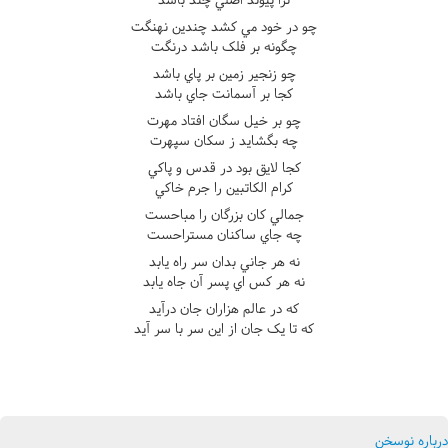
چو در خود مي کشد چندين نهنگت
چگونه بر فلک باشد درنگت
چو زنجير زمين بر پاي باشد
کجا بر آسمانت جاي باشد
چو بر خيل سگان افتاد مهرت
چه بگشايد ز سکان سپهرت
کجا لايق بود در قدس و پاکي
کرام الکاتبين را جرم خاکي
جمالي کان بزرگان را مباحست
چه جاي ساکنان مستراحست
نه هر جاني بدان سر راه يابد
نه هر کس اي پسر آن جاه يابد
که در عالم هزاران جان درآيد
که تا يک جان از اين سر با سر آيد
درباره نوسخن