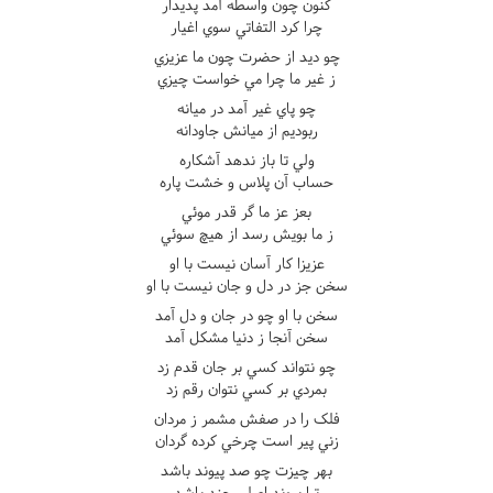
کنون چون واسطه آمد پديدار
چرا کرد التفاتي سوي اغيار
چو ديد از حضرت چون ما عزيزي
ز غير ما چرا مي خواست چيزي
چو پاي غير آمد در ميانه
ربوديم از ميانش جاودانه
ولي تا باز ندهد آشکاره
حساب آن پلاس و خشت پاره
بعز عز ما گر قدر موئي
ز ما بويش رسد از هيچ سوئي
عزيزا کار آسان نيست با او
سخن جز در دل و جان نيست با او
سخن با او چو در جان و دل آمد
سخن آنجا ز دنيا مشکل آمد
چو نتواند کسي بر جان قدم زد
بمردي بر کسي نتوان رقم زد
فلک را در صفش مشمر ز مردان
زني پير است چرخي کرده گردان
بهر چيزت چو صد پيوند باشد
ترا پيوند اصلي چند باشد