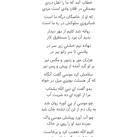
خطاب آمد که ما را اهل دردي
بصدقي در فلان وادي است مردي
که او از خاصگان درگه ما است
شبانروزي سلوکش در ره ما است
روانه شد کليم از بهر ديدار
بديد آن مرد را مستغرق کار
نهاده نيم خشتي زير سر در
پلاسي تا سر زانو ببر در
هزاران مور و زنبور و مگس نيز
بر او گرد آمده از پيش و پس نيز
سلامش کرد موسي گفت آنگاه
که گر هستت بچيزي ميل در خواه
بدو گفت اي نبي الله بشتاب
مرا از کوزه اي ده شربت آب
چو موسي از پي کوزه روان شد
به يک دم از تن آن تشنه جان شد
چو آب آورد پيشش موسي پاک
بمرده ديد او را روي بر خاک
کليم الله تعجب کرد و برخاست