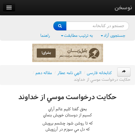
نوسخن
کتابخانه
فرهنگ واژگان
جستجوی آزاد
به ترتیب مطابقت
راهنما
وزن‌یاب
بلبل‌زبان
کتابخانه فارسی
/
الهي نامه عطار
/
مقاله دهم
/
حکايت درخواست موسي از خداوند
حکايت درخواست موسي از خداوند
بحق گفتا کليم عالم آراي
کسيم از دوستان خويش بنماي
که تا روشن شود چشمم برويش
که دل مي سوزم در آرزويش