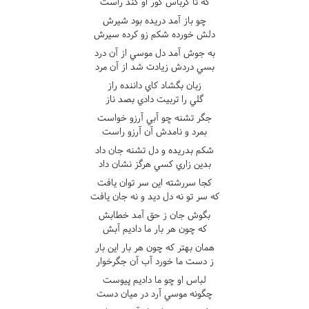
که تا کرباس گور او کند راست
چو باز آمد دريده بود شيرش
دلش خورده شکم زو کرده سيرش
به جوش آمد دل موسي از آن درد
بسي دردش زيادت شد از آن مرد
زبان بگشاد کاي داننده راز
گلي را تربيت دادي بصد ناز
جگر تشنه چو آبي آرزو خواست
بمرد و نامدش آن آرزو راست
شکم بدريده و دل تشنه جان داد
بدين زاري کسي هرگز نشان داد
کجا سررشته اين سر توان يافت
که سر تو نه دل ديد و نه جان يافت
بگوش جان ز حق آمد خطابش
که چون هر بار ما داديم آبش
همان بهتر که چون هر بار اين بار
ز دست ما خورد آب آن جگرخوار
لباس او چو ما داديم پيوست
چگونه موسي آرد در ميان دست