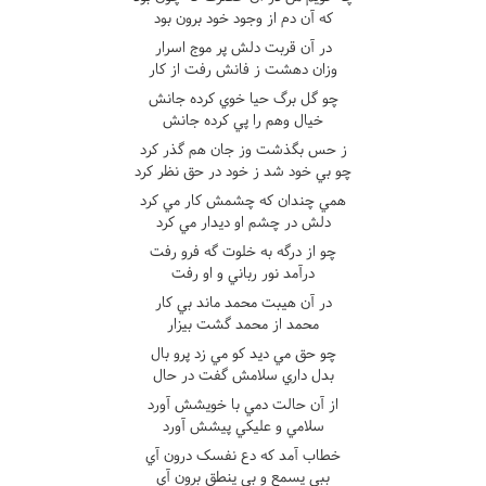
که آن دم از وجود خود برون بود
در آن قربت دلش پر موج اسرار
وزان دهشت ز فانش رفت از کار
چو گل برگ حيا خوي کرده جانش
خيال وهم را پي کرده جانش
ز حس بگذشت وز جان هم گذر کرد
چو بي خود شد ز خود در حق نظر کرد
همي چندان که چشمش کار مي کرد
دلش در چشم او ديدار مي کرد
چو از درگه به خلوت گه فرو رفت
درآمد نور رباني و او رفت
در آن هيبت محمد ماند بي کار
محمد از محمد گشت بيزار
چو حق مي ديد کو مي زد پرو بال
بدل داري سلامش گفت در حال
از آن حالت دمي با خويشش آورد
سلامي و عليکي پيشش آورد
خطاب آمد که دع نفسک درون آي
ببي يسمع و بي ينطق برون آي