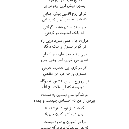
بسوزد بيش ازين پرتو مرا پر
تو اي روح الامين پيش جنابي
که شد پيغامبر آن را زهره آبي
چرا چندين غم شه پر گرفتي
که بانک لودنوت در گرفتي
هزاران جان همي سوزد درين راه
ترا گو پر بسوز اي پيک درگاه
نمي دانند صديقان سر از پاي
غم پر مي خوري آخر چنين جاي
اگر در قرب اين حضرت خرامي
بسوزي پر چه مرد اين مقامي
تو اي روح الامين بنشين به درگاه
مشو رنجه که لي وقت مع الله
تو شاگرد مني بنشين به سامان
بپرس از من که احساس چيست و ايمان
گذشت از نوبت قولا ثقيلا
تو بر در باش اکنون جبريلا
ترا در اندرون پرده ره نيست
که هر سرهنگ مرد بارگه نيست