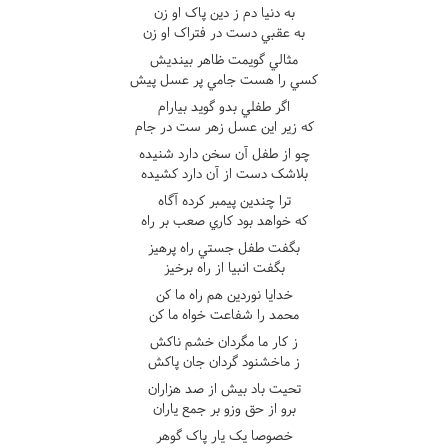
به دنيا دم ز دين پاک او زن
به عقبي دست در فتراک او زن
مثالي گويمت ظاهر بينديش
کسي را هست جامي پر عسل پيش
اگر طفلي بدو گويد بيارام
که زير اين عسل زهر ست در جام
چو از طفل آن سخن دارد شنيده
بلاشک دست از آن دارد کشيده
ترا چندين پيمبر کرده آگاه
که خواهد بود کاري صعب بر راه
بگفت طفل جستي راه پرهيز
بگفت انبيا از راه برخيز
خدايا نوردين هم راه ما کن
محمد را شفاعت خواه ما کن
ز کار ما مگردان خشم ناکش
ز ماخشنود گردان جان پاکش
تحيت باد بيش از صد هزاران
برو از حق وزو بر جمع ياران
خصوصا يک يار پاک گوهر