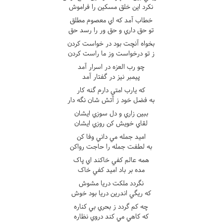
نکرد اين خلق مسکين را فراموش
خطاب آمد که اي معصوم مطلق
تو حق داري و حق ور را رسد حق
بخواه آنچت بود در خواست کردن
ز تو درخواست وز ما راست کردن
چو رب العزه در اسرار آمد
پيمبر نيز در گفتار آمد
که يارب امتي دارم گنه کار
به فضل خود ز آتش شان نگه دار
ببين زاري و دل سوزي ايشان
لقاي خويش کن روزي ايشان
اميد جمله مي داني وفا کن
به لطفت جمله را حاجت رواکن
همه عالم کفي خاکند اي پاک
مده بر باد اميد کفي خاک
نگردد ملکت دريا مشوش
که ريگي اندرين دريا بود خوش
چه کم گردد ز بحري بي کناره
که کاهي مي کند دروي نظاره