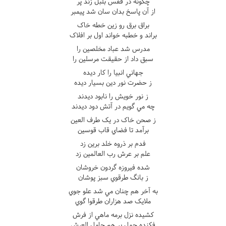
چگونه در قفس بلبل زند پر
از آن پاسخ بدان سان شد پيمبر
براق برق رو زين خطه خاک
براند و خطبه خواند اول بر افلاک
مدرس شد عباد مخلصين را
سبق داد از حقيقت مرسلين را
جهاني انبيا را کار ديده
ز حضرت نور دين بسيار ديده
ز نور خويش را نابود ديدند
چه مي گويم در آتش دود ديدند
ز صحن خاک در يک طرف العين
برآمد تا فضاي قاب قوسين
فدم بر ذروه خلد برين زد
علم بر عرش رب العالمين زد
شده فيروزه گردون خروشان
ز بانگ طرقوي سبز پوشان
به آخر هم چنان مي شد علو جوي
ملايک صد هزاران طرقوا گوي
کشيده نزل برمه ماهي از فرش
فکنده حمل بر هم حامل العرش