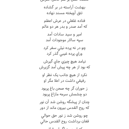
بهشت آراسته در بر گشاده
تتق آويخته مسند نهاده
فتاده غلغلي در عرش اعظم
که آمد صدر و بدر هر دو عالم
امير و سيد سادات آمد
سپه سالار موجودات آمد
چو در نه پرده نيلي سفر کرد
وراي پرده غيبي گذر کرد
نيامد هيچ چيزي جاي گيرش
که بود از هر چه پيش آمد گزيرش
نکرد از هيچ جانب يک نظر او
رفيقي داشت در اعلا مگر او
ز حوران گر چه صحن باغ پربود
دو چشمش سرمه مازاغ پربود
چنان از پيشگه روشن شد آن نور
که روح القدس بيرون ماند از دور
چو روشن شد ز نور حق حوالي
فغان برداشت روح القدس حالي
که اي سيد اگر ايم فراتر