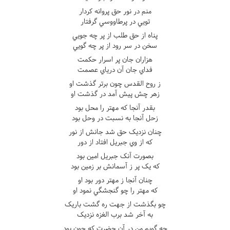
منم در نور حق پروانه کردار
تويي در پرطاووسي گرفتار
پناه از حق طلب از پر چه جويي
سخن در سر رود از پر چه گويي
هزاران جان پر اسرار حکمت
فداي جان آن درياي عصمت
ز روح القدس چون برتر گذشت او
زهر چش پيش آمد در گذشت او
بقدر آنجا که مهتر را محل بود
زحل آنجا به نسبت در وحل بود
چنان نزديک حق شد جانش از نور
که از وي جبريل افتاد از دور
بصورت آنک جبريل امين بود
که يک پر ز آسمانش بر زمين بود
چنان آنجا ز مهتر دور بود او
که مهتر را چو گنجشگي نمود او
چو بگذشت از جهت ره گشت باريک
به آخر شد برب الغزه نزديک
چه گويم من در آن حضرت که چون بود