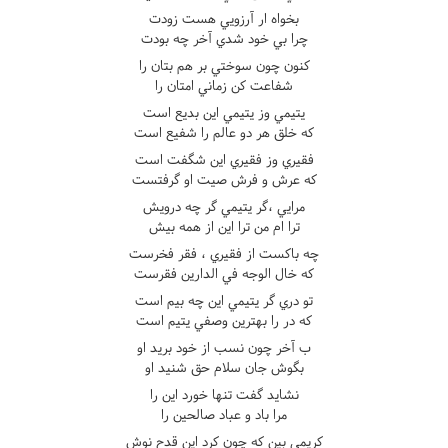
بخواه ار آرزويي هست زودت
چرا بي خود شدي آخر چه بودت
کنون چون سوختي بر هم بتان را
شفاعت کن زماني امتان را
يتيمي وز يتيمي اين بديع است
که خلق هر دو عالم را شفيع است
فقيري وز فقيري اين شگفت است
که عرش و فرش صيت او گرفتست
مرايي ،گر يتيمي گر چه درويش
ترا ام من ترا اين از همه بيش
چه باکست از فقيري ، فقر فخرست
که خال الوجه في الدارين فقرست
تو دري گر يتيمي اين چه بيم است
که در را بهترين وصفي يتيم است
ب آخر چون نسب از خود بريد او
بگوش جان سلام حق شنيد او
نشايد گفت تنها خورد اين را
مرا باد و عباد صالحين را
کريمي بين که چون کرد اين قدح نوش