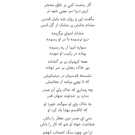
اگر رحمت کني بر خلق محشر
ازين دريا سر مويي شود تر
بگفت اين و روان شد بلبل قدس
مشام جانش پر مشک از گل انس
مشام انبياي برگزيده
درو نرسيده تا در او رسيده
سواره انبيا از ره رسيده
پياده در رکيب او دويده
همه کروبيان پر بر گشاده
بپر خاک رهش بر سر نهاده
نشسته قدسيان در ديدبانيش
که تا بويي بيامد از معانيش
چه پنداري که خاک پاي آن صدر
ندارد بر خداوند جهان قدر
به خاک پاي او سوگند خورد او
که لااقسم بهذا ياد کرد او
دمي اي صدر دين عطار را باش
شفاعت خواه او شو که کار را باش
ترا من چون سگ اصحاب کهفم