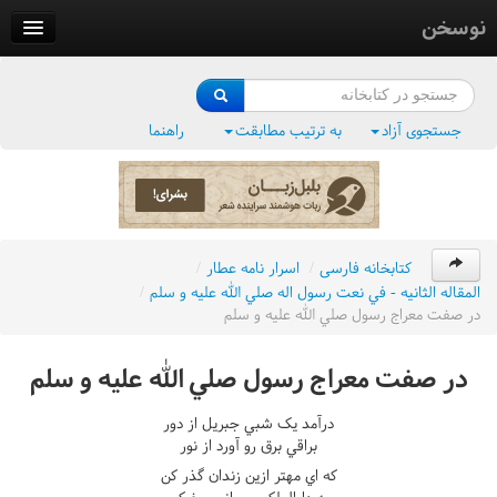
نوسخن
کتابخانه
فرهنگ واژگان
جستجوی آزاد
به ترتیب مطابقت
راهنما
وزن‌یاب
بلبل‌زبان
کتابخانه فارسی
/
اسرار نامه عطار
/
المقاله الثانيه - في نعت رسول اله صلي الله عليه و سلم
/
در صفت معراج رسول صلي الله عليه و سلم
در صفت معراج رسول صلي الله عليه و سلم
درآمد يک شبي جبريل از دور
براقي برق رو آورد از نور
که اي مهتر ازين زندان گذر کن