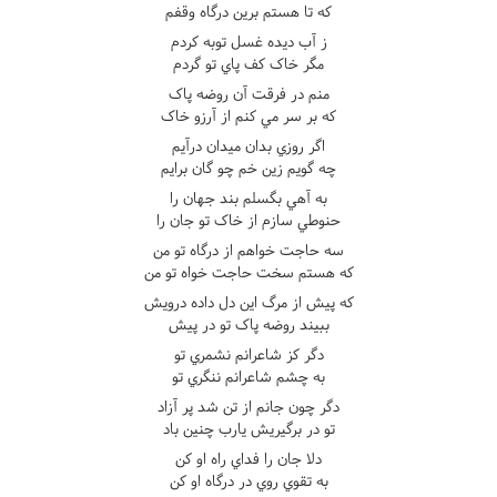
که تا هستم برين درگاه وقفم
ز آب ديده غسل توبه کردم
مگر خاک کف پاي تو گردم
منم در فرقت آن روضه پاک
که بر سر مي کنم از آرزو خاک
اگر روزي بدان ميدان درآيم
چه گويم زين خم چو گان برايم
به آهي بگسلم بند جهان را
حنوطي سازم از خاک تو جان را
سه حاجت خواهم از درگاه تو من
که هستم سخت حاجت خواه تو من
که پيش از مرگ اين دل داده درويش
ببيند روضه پاک تو در پيش
دگر کز شاعرانم نشمري تو
به چشم شاعرانم ننگري تو
دگر چون جانم از تن شد پر آزاد
تو در برگيريش يارب چنين باد
دلا جان را فداي راه او کن
به تقوي روي در درگاه او کن