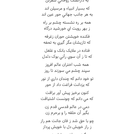
به دارالملک روحاني سفرکن
که بسيار انبياء و مرسيلن اند
به هر جانب جهاني حور عين اند
همه بر ره نشسته چشم بر راه
ز بهر رويت اي خورشيد درگاه
فکنده خويشتن حوران زغرفه
که تازيشان مگر گيري به تحفه
فتاده در ملايک بانک و غلغل
که تا ز آن سوي رآني بوک دلدل
همه شب اختران عالم افروز
سپند چشم مي سوزند تا روز
تو خود دانم که چندان داري از نور
که يزدانت فراغت داد از حور
کنون برخيز پيش آور براقت
که مي دانم که چونست اشتياقت
دمي در عالم قدسي قدم زن
بگير آن حلقه را و برحرم زن
چو با حق شد ز فان جانت هم راز
ز راز خويش دل با خويش پرداز