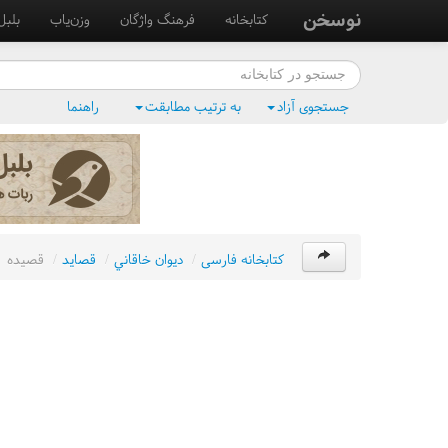
نوسخن
کتابخانه
فرهنگ واژگان
وزن‌یاب
بلبل
جستجوی آزاد
به ترتیب مطابقت
راهنما
کتابخانه فارسی
/
ديوان خاقاني
/
قصايد
/
قصيده