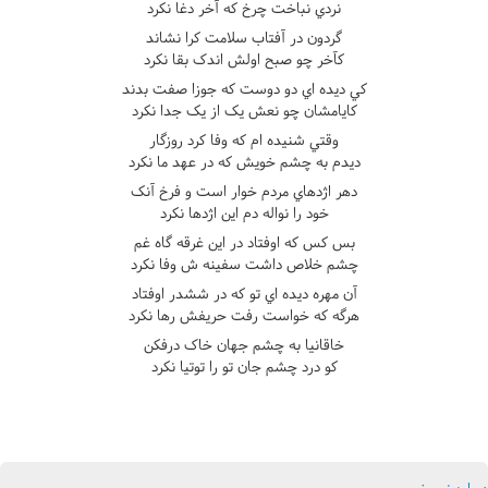
نردي نباخت چرخ که آخر دغا نکرد
گردون در آفتاب سلامت کرا نشاند
کآخر چو صبح اولش اندک بقا نکرد
کي ديده اي دو دوست که جوزا صفت بدند
کايامشان چو نعش يک از يک جدا نکرد
وقتي شنيده ام که وفا کرد روزگار
ديدم به چشم خويش که در عهد ما نکرد
دهر اژدهاي مردم خوار است و فرخ آنک
خود را نواله دم اين اژدها نکرد
بس کس که اوفتاد در اين غرقه گاه غم
چشم خلاص داشت سفينه ش وفا نکرد
آن مهره ديده اي تو که در ششدر اوفتاد
هرگه که خواست رفت حريفش رها نکرد
خاقانيا به چشم جهان خاک درفکن
کو درد چشم جان تو را توتيا نکرد