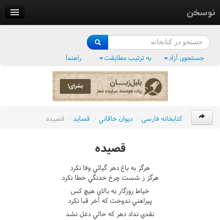
نوسخن
کتابخانه
فرهنگ واژگان
جستجوی آزاد
به ترتیب مطابقت
راهنما
وزن‌یاب
بلبل‌زبان
کتابخانه فارسی
/
ديوان خاقاني
/
قصايد
/
قصيده
قصيده
هرگز به باغ دهر گيائي وفا نکرد
هرگز ز شست چرخ خدنگي خطا نکرد
خياط روزگار به بالاي هيچ کس
پيراهني ندوخت که آخر قبا نکرد
نقدي نداد دهر که حالي دغل نشد