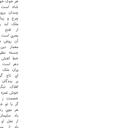
هر خوک خوا
شاه است ع
چندان برو
چرخ و زما
ملک ابد ر
از فتح ار
بحري است ت
آن روض دو
معمار دين 
جسته نظير
خط کفش حر
دهر است خن
پران ملک 
اي تاج گر
بر بندگان 
افلاک تن
خوش غمزه چ
خصمت ز دو
گر با تو 
هر موي رخ
باد سليما
از نعل او 
باد از سع