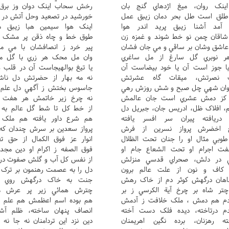
اينک روان، ميغ اژدهاي گنج بان
رخش سحاب اينک دوان وز برق 
طلق است طل بحر دمان زيبق عمل
خورشيد در تصعيد وحل آتش در ا
مد آشنا زيبق پريد اندر هوا
اينک هوا سيمين هبا زيبق مج
اقان چمن نو خط شوند و غمزه زن
طوق خط و چاه ذقن پر مشک سا
عاشق وشان بر ساقي و مي جان فشان
پير خرد ز انصافشان با مي مو
هر نوبري گل سارغ از مل ساغري
وان مل محک هر زري با گل مح
ا جوز است آن يا خود بيضاست آن
يا تيغ بوالهيجاست آن در قلب ه
ک نصرتش، ميقات گاه عشرتش
نه مه بهار از حضرتش دل ناشک
روان شهي چل صبح و شش روزش رهي
جاسوس بختش ز آگهي دل علم ف
ر کز دمش عشري است جان عالمش
نه چرخ زير خاتمش هر هفت غب
 افلاک ظل، ادريس جان، جبريل دل
از خط کل تا شط گل عالم به ت
دريافته پيران سر افسر يافته
هم شرع داور يافته هم ملک د
خ اخضرش پرواز نسرين از فرش
پرواز سعدين بر سرش چندان که پ
وبي مثال او را جنان تحت الظلال
انوار عز فوق الکمال از حق تع
فت اجرام او تحت الشعاع جام او
فوق الصفه ز اکرام او دين مجد 
ي در دلش، صحراي قدسي منزلش
از نفس کل آب و گلش صفوت در ا
 کاف و نون از علت عالم برون
دل را به عصمت رهنمون بر ترک ا
هان درگهش کوثر دم از خاک رهش
جنت به خاک درگهش روي تو
چتر شاه بر چرخ آية الکرسي ز بر
چترش همائي زير پر عرش مع
م هم دمش ، ملک خلافت ز آدمش
هم بوده اسم اعظمش هم علم ا
م درتاخته، ديده فلک دست آخته
انصاف پنهان ساخته، ظلم آشک
ه رهزنان، برده نگين اهريمنان
دين نزد اين تردامنان نه جا نه 