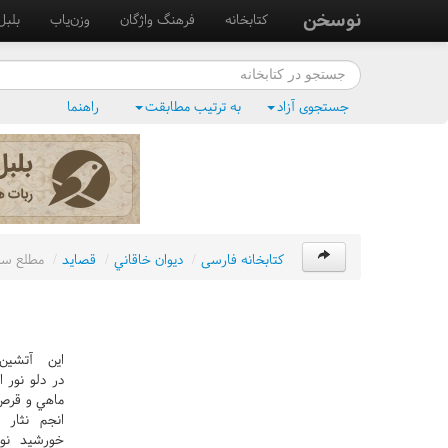
نوسخن
کتابخانه
فرهنگ واژگان
وزن‌یاب
بلبل
جستجوی آزاد
به ترتیب مطابقت
راهنما
کتابخانه فارسی
/
ديوان خاقاني
/
قصايد
/
مطلع سو
اين آتشين
در دلو نور 
ماهي و قرص
انجم نثار 
خورشيد نو 