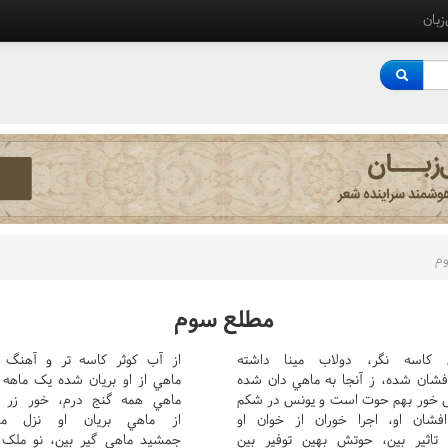
‌زبان
م
مطلع سوم
 کاسه نگر، دولاب مينا داشته
از آب کوثر کاسه تر و آهنگ د
افشان شده، ز آنجا به ماهي دان شده
ماهي از او بريان شده يک ماهه 
 خور بهم حوت است و يونس در شکم
ماهي همه گنج درم، خور زر گ
افشان او، اجرا خوران از خوان او
از ماهي بريان او نزل مه
تاثير بين، حوتش بهين توفير بين
جمشيد ماهي گير بين، نو ملک ز