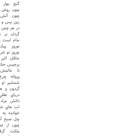
گنج بهار 
چون روغن 
چون آتش آ
زين پس و ش
در هر چمن 
گردان بر 
جام است ي
نوروز پي
نوروز نو ش
خاقان اکب
برجيس حکم،
تا عالمش 
پروانه چر
شمشير او ط
گردون و ه
درياي عقل
ذاتش مراد
لب هاي شا
خوانده به 
چل صبح آد
چون از عد
ملکت گرفت