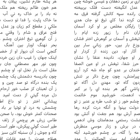
ري بر زمين دهقان و عيسي خوشه چين
هر پشه طارم نشين، پيلان به س
دل انگيخته دست فلک بربيخته
هم خون ظالم ريخته هم ملک آ
ن رانده سپه کاتش گرفته فرق مه
نه باد را بر خاک ره ني آب م
ن کرده ندا کاي تيغ تو جان هدي
ما خاک پايت را فدا تو دست بر
ا رايگان مخلص بر او کرد آسمان
ملکي ز مقطع کم زيان وز عدل م
ان نام را زيور زده ايام را
فتح عراق و شام را وقتي مس
يغش و آسمان بر گوهرش اختر فشان
ز آن گوهري تيغ اختران چشم مد
زخ بار بين، حور زباني سار بين
بحر نهنگ اوبار بين آهنگ اع
آثار او، دين زنده از کردار او
گنجي است آن ديوار او از خضر 
 او جهان، ناديده عنقا را نشان
اينک جهان را غيب دان زين خرده 
ز شفا، تيغش در او عين الصفا
چون نور مهر مصطفي جان بحي
دان بر عدو کو جاه شه کرد آرزو
مقل است بار نخل او، او چشم خ
پيرامنش، چون چرخ دائر بر تنش
چون بادريسه دشمنش يک چشم ب
دون گاه تو، مهدي دل آگاه تو
يک بنده درگاه تو صد چين و ي
پاشي گهر هر بنده اي را بر کمر
ز آن لعبتان کز صلب خور ارحام 
گ ادهمت، خورشيد موم خاتمت
دل مرده گيتي از دمت اميد ا
شم خور ز تو شب طره پر عنبر ز تو
پيشاني اختر ز تو داغ اطع
لت بينوا و آنگه درت کرده رها
چشمش به درد او توتيا بر باد ن
خصم آرش بود هم جفت او آتش بود
صحنات کمتر خوش بود، با صحن ح
شت رستمي مدهامتان وش ادهمي
طاس زرش هر پرچمي از زلف حو
ن در برش و زنار موسي منظرش
طير است گوئي پيکرش، طور است م
مه را گله، بر چشم خورشيد آبله
کاه و جوش ز آن سنبله کاين سبز 
ادات ابد بيت الحياتت را مدد
هيلاج عمرت را عدد غايات اق