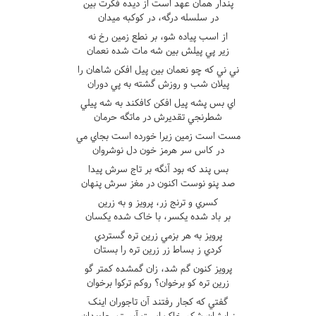
پندار همان عهد است از ديده فکرت بين
در سلسله درگه، در کوکبه ميدان
از اسب پياده شو، بر نطع زمين رخ نه
زير پي پيلش بين شه مات شده نعمان
ني ني که چو نعمان بين پيل افکن شاهان را
پيلان شب و روزش گشته به پي دوران
اي بس پشه پيل افکن کافکند به شه پيلي
شطرنجي تقديرش در ماتگه حرمان
مست است زمين زيرا خورده است بجاي مي
در کاس سر هرمز خون دل نوشروان
بس پند که بود آنگه بر تاج سرش پيدا
صد پنو نوست اکنون در مغز سرش پنهان
کسري و ترنج زر، پرويز و به زرين
بر باد شده يکسر، با خاک شده يکسان
پرويز به هر بزمي زرين تره گستردي
کردي ز بساط زر زرين تره را بستان
پرويز کنون گم شد، زان گمشده کمتر گو
زرين تره کو برخوان؟ روکم ترکوا برخوان
گفتي که کجار رفتند آن تاجوران اينک
ز ايشان شکم خاک است آبستن جاويدان