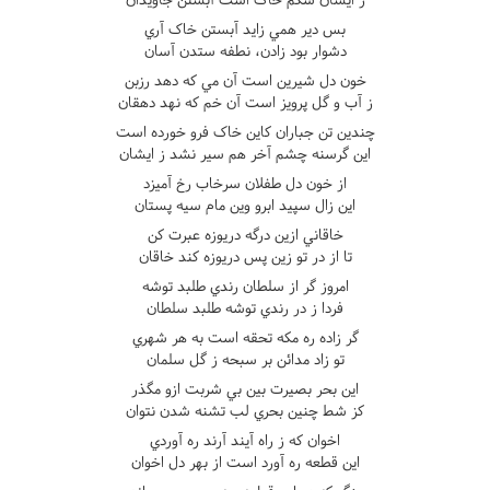
بس دير همي زايد آبستن خاک آري
دشوار بود زادن، نطفه ستدن آسان
خون دل شيرين است آن مي که دهد رزبن
ز آب و گل پرويز است آن خم که نهد دهقان
چندين تن جباران کاين خاک فرو خورده است
اين گرسنه چشم آخر هم سير نشد ز ايشان
از خون دل طفلان سرخاب رخ آميزد
اين زال سپيد ابرو وين مام سيه پستان
خاقاني ازين درگه دريوزه عبرت کن
تا از در تو زين پس دريوزه کند خاقان
امروز گر از سلطان رندي طلبد توشه
فردا ز در رندي توشه طلبد سلطان
گر زاده ره مکه تحقه است به هر شهري
تو زاد مدائن بر سبحه ز گل سلمان
اين بحر بصيرت بين بي شربت ازو مگذر
کز شط چنين بحري لب تشنه شدن نتوان
اخوان که ز راه آيند آرند ره آوردي
اين قطعه ره آورد است از بهر دل اخوان