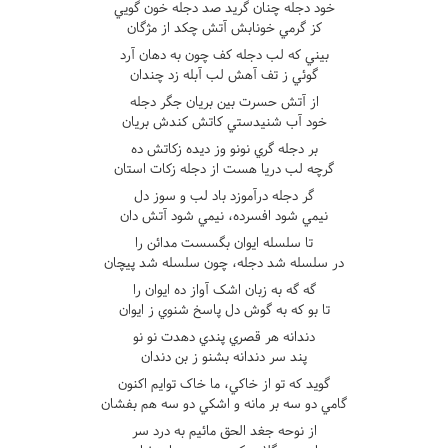
خود دجله چنان گريد صد دجله خون گويي
کز گرمي خونابش آتش چکد از مژگان
بيني که لب دجله کف چون به دهان آرد
گوئي ز تف آهش لب آبله زد چندان
از آتش حسرت بين بريان جگر دجله
خود آب شنيدستي کاتش کندش بريان
بر دجله گري نونو وز ديده زکاتش ده
گرچه لب دريا هست از دجله زکات استان
گر دجله درآموزد باد لب و سوز دل
نيمي شود افسرده، نيمي شود آتش دان
تا سلسله ايوان بگسست مدائن را
در سلسله شد دجله، چون سلسله شد پيچان
گه گه به زبان اشک آواز ده ايوان را
تا بو که به گوش دل پاسخ شنوي ز ايوان
دندانه هر قصري پندي دهدت نو نو
پند سر دندانه بشنو ز بن دندان
گويد که تو از خاکي، ما خاک توايم اکنون
گامي دو سه بر مانه و اشکي دو سه هم بفشان
از نوحه جغد الحق مائيم به درد سر