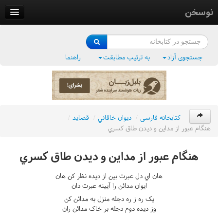
نوسخن
کتابخانه
فرهنگ واژگان
جستجوی آزاد
به ترتیب مطابقت
راهنما
وزن‌یاب
بلبل‌زبان
کتابخانه فارسی
/
ديوان خاقاني
/
قصايد
/
هنگام عبور از مداين و ديدن طاق کسري
هنگام عبور از مداين و ديدن طاق کسري
هان اي دل عبرت بين از ديده نظر کن هان
ايوان مدائن را آيينه عبرت دان
يک ره ز ره دجله منزل به مدائن کن
وز ديده دوم دجله بر خاک مدائن ران