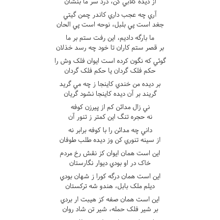
از ديده گلابي کن، درد سر ما بنشان
آري چه عجب داري کاندر چمن گيتي
جغد است پي بلبل، نوحه است پي الحان
ما بارگه داديم، اين رفت ستم بر ما
بر قصر ستم کاران تا خود چه رسد خذلان
گوئي که نگون کرده است ايوان فلک وش را
حکم فلک گردان يا حکم فلک گردان
بر ديده من خندي کاينجا ز چه مي گريد
گريند بر آن ديده کاينجا نشود گريان
ني زال مدائن کم از پيرزن کوفه
نه حجره تنگ اين کمتر ز تنور آن
داني چه مدائن را با کوفه برابر نه
از سينه تنوري کن وز ديده طلب طوفان
اين است همان ايوان کز نقش رخ مردم
خاک در او بودي ديوار نگارستان
اين است همان درگه کورا ز شهان بودي
ديلم ملک بابل، هندو شه ترکستان
اين است همان صفه کز هيبت ار بردي
بر شير فلک حمله، شير تن شاد روان