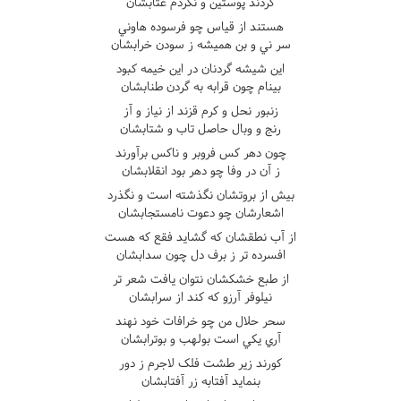
کردند پوستين و نکردم عتابشان
هستند از قياس چو فرسوده هاوني
سر ني و بن هميشه ز سودن خرابشان
اين شيشه گردنان در اين خيمه کبود
بينام چون قرابه به گردن طنابشان
زنبور نحل و کرم قزند از نياز و آز
رنج و وبال حاصل تاب و شتابشان
چون دهر کس فروبر و ناکس برآورند
ز آن در وفا چو دهر بود انقلابشان
بيش از بروتشان نگذشته است و نگذرد
اشعارشان چو دعوت نامستجابشان
از آب نطقشان که گشايد فقع که هست
افسرده تر ز برف دل چون سدابشان
از طبع خشکشان نتوان يافت شعر تر
نيلوفر آرزو که کند از سرابشان
سحر حلال من چو خرافات خود نهند
آري يکي است بولهب و بوترابشان
کورند زير طشت فلک لاجرم ز دور
بنمايد آفتابه زر آفتابشان