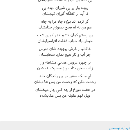
روباه وار بر پي شيران نهند پي
تا آيد از کفلگه گوران کبابشان
گر کرده اند بيژن جاه مرا به چاه
هم من به آه صبح بسوزم جنابشان
من رستم کمان کشم اندر کمين شب
خوش باد خواب غفلت افراسيابشان
خاقانيا ز غرش بيهوده شان مترس
جز آب و نار هيچ ندارد سحابشان
بر چهره عروس معاني مشاطه وار
زلف سخن بتاب و ز حسرت بتابشان
اي مالک سعير بر اين راندگان خلد
زحمت مکن که زحمت من بس عذابشان
در هفت دوزخ از چه کني چار ميخشان
ويل لهم عقيله من بس عقابشان
درباره نوسخن