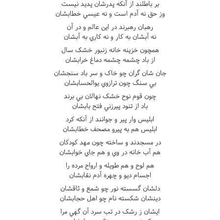
بر باطلند از آنکه پدرشان پديد نيست
وز حق نه آدم است و نه عيسي خطابشان
رهبان رهبرند در اين عالم و در آن
نه آبشان به کار و نه کاري به آبشان
همچون خزينه خانه زنبور خشک سال
از باد چشمه چشمه دماغ خرابشان
جان شان گران چو خاک و سر باد سنجشان
بي سنگ چون ترازوي يوالحسابشان
چون قوم نوح خشک نهالان بي برند
باد از تنود پيرزني فتح بابشان
ابليس وار پير و جوانند از آنکه کرد
ابليس هم به پيرو مصحف خطابشان
در مسجدند و ساخته چون مهد کودکان
هم آب خانه در وي و هم جاي خوابشان
هم لوح و هم طويله و ارواح مرده را
اجسام ديو و چهره آدم نقابشان
دلشان گسسته نور چو شمع و ثاقشان
دينشان شکسته نام چو اهل حجابشان
ايشان ز رشک در تب سرد آن گهي مرا