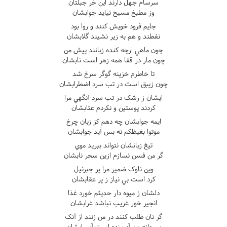
سرسام جهل دارند اين خر جبلتان
وز مطبخ مسيح نيايد جوابشان
جايم فرود خويش کنند و روا بود
نفطند و هم به زير نشيند گلابشان
چون ماهي ارچه کنده زبانند پيش من
چون مار در قفا همه زهر است نابشان
تا خاطرم خزينه گوگر سرخ شد
چون زيبق است در تب سرد اضطرابشان
ايشان ز رشک در تب سرد آنگهي مرا
کردند پوستين و نکردم عتابشان
ايمه جوابشان چه دهم کز زبان چرخ
موتوا بغيظکم نه بس آيد جوابشان
تيغ زبانشان نتواند ببريد موي
گر من فسن نسازم ازين سحر نابشان
وين ناوک ضمير مرا پر جبرئيل
کرد است بي نياز ز پر عقابشان
دلشان ز ميوه دار حديثم خورد غذا
انجير خور غريب نباشد غرابشان
گر نان طلب کنند در من زنند از آنک
بي دانه من آب زده است آسيابشان