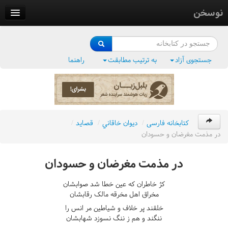
نوسخن
کتابخانه
فرهنگ واژگان
جستجوی آزاد
به ترتیب مطابقت
راهنما
وزن‌یاب
بلبل‌زبان
کتابخانه فارسی
/
ديوان خاقاني
/
قصايد
/
در مذمت مغرضان و حسودان
در مذمت مغرضان و حسودان
کژ خاطران که عين خطا شد صوابشان
مخراق اهل مخرقه مالک رقابشان
خلقند پر خلاف و شياطين مر انس را
ننگند و هم ز ننگ نسوزد شهابشان