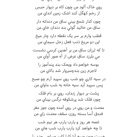
روي خاک آلود من چون کاه بر ديوار حبس
از رخم کهگل کند اشک زمين انداي من
چون کنار شمع بيني ساق من دندانه دار
ساق من خائيد گوئي بند دندان خاي من
قطب وارم بر سر يک نقطه دارد چار ميخ
اين دو مريخ ذنب فعل زحل سيماي من
تا که لرزان ساق من بر آهنين کرسي نشست
مي بلرزد ساق عرض از آه صور آواي من
بوسه خواهم داد ويحک بند پندآموز را
لاجرم زين بندچنبروار شد بالاي من
در سيه کاري چو شب روي سپيد آرم چو صبح
پس سپيد آيد سيه خانه به شب ماواي من
پشت بر ديوار زندان، روي بر بام فلک
چون فلک شد پرشکوفه نرگس بيناي من
محنت و من روي در روي آمده چون جوز مغز
فندق آسا بسته روزن سقف محنت زاي من
غصه هر روز و يارب يارب هر نيم شب
تا چه خواهد کرد يارب يارب شب هاي من
هست چون صبح آشکارا کاين صباحي چند را