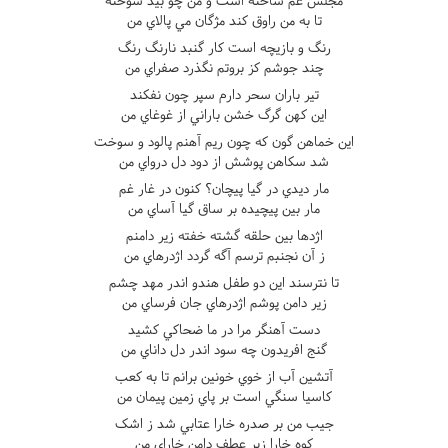
مجلس غم ساخته است و من چو بيد سوخته
تا به من راوق کند مژگان مي پالاي من
رنگ و بازيچه است کار گنبد نارنگ رنگ
چند جوشم کز بروتم نگذرد صفراي من
تير باران سحر دارم سپر چون نفکند
اين کهن گرگ خشن باراني از غوغاي من
اين خماهن گون که چون ريم آهنم پالود و سوخت
شد سکاهن پوشش از دود دل درواي من
مار ديدي در گيا پيچان؟ کنون در غار غم
مار بين پيچيده بر ساق گيا آساي من
اژدها بين حلقه گشته خفته زير دامنم
ز آن نجنبم ترسم آگه گردد اژدرهاي من
تا نترسند اين دو طفل هندو اندر مهد چشم
زير دامن پوشم اژدرهاي جان فرساي من
دست آهنگر مرا در ما ضحاکي کشيد
گنج افريدون چه سود اندر دل داناي من
آتشين آب از خوي خونين برانم تا به کعب
کاسيا سنگي است بر پاي زمين پيمان من
جيب من بر صدره خارا عتابي شد ز اشک
کوه خارا زير عطف دامن خاراي من