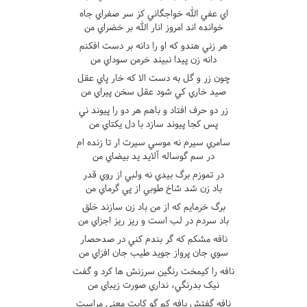
اي عفي الله خواجگاني کز سر صفراي جاه
خوانده اند امروز انار الله بر خضراي من
هر زني هندو که او را دانه بر دست افکنم
دانه زن پيدا نبيند خرمن سوداي من
چون زر و گل به دست الا که خار پاي عقل
صيد خاري کي شود عقل سخن پيراي من
زر دو حرف افتاد و باهم هر دو را پيوند ني
پس کجا پيوند سازد با دل يکتاي من
سامري سيرم نه موسي سيرت ار تا زنده ام
در سم گوساله آلايد يد بيضاي من
در تموزم برگ بيدي نه ولبي از روي قدر
باد زن شد شاخ طوبي از پي گرماي من
برگ خرمايم که از من باد زن سازند خلق
باد سردم در لب است و ريز ريز اجزاي من
نافه مشکم که گر بندم کني در صدحصار
سوي جان پرواز جويد طيب جان افزاي من
نافه را کيمخت رنگين سرزنش ها کرد و گفت
نيک بدرنگي، نداري صورت زيباي من
نافه گفتش يافه کم گو کايت معني مراست