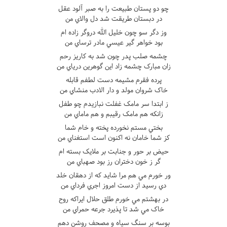
چو دو پستان طبيعت را به صبر آلود عقل
در دبستان طريقت شد دل والاي من
وز دگر سو چون خليل الله دروگر زاده ام
بود خواهر گير عيسي مادر ترساي من
چشمه صلب پدر چون شد به کاريز رحم
زان مبارک چشمه زاد اين گوهرين درياي من
پرده فقرم مشيمه دست لطفم قابله
خاک شروان مولد و دار الادب منشاي من
ز ابتدا سر مامک غفلت نبازيدم چو طفل
زانکه هم مامک رقيبم و هم ماماي من
بختي مستم نخورده پخته و خام شما
کز شما خامان نه اکنون است استغناي من
حيض بر حور و جنابت بر ملايک بسته ام
گر ز خون دختران رز بود صهباي من
ور خورم مي هم مرا شايد که از دهقان خلد
دي رسيد از دست امروز اجري فرداي من
در بهشتم مي خورم طلق حلال ايراکه روح
خاک مي شد تا پذيرد جرعه حمراي من
بوسه بر سنگ سياه و مصحف روشن دهم