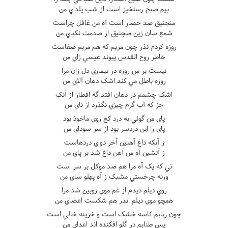
بيم صبح رستخيز است از شب يلداي من
منجنيق صد حصار است آه من غافل چراست
شمع سان زين منجنيق از صدمت نکباي من
روزه کردم نذر چون مريم که هم مريم صفاست
خاطر روح القدس پيوند عيسي زاي من
نيست بر من روزه در بيماري دل زان مرا
روزه باطل مي کند اشک دهان آلاي من
اشک چشمم در دهان افتد گه افطار از آنک
جز که آب گرم چيزي نگذرد از ناي من
پاي من گوئي به درد کج روي ماخوذ بود
پاي را اين دردسر بود از سر سوداي من
ز آنکه داغ آهنين آخر دواي دردهاست
ز آتشين آه من آهن داغ شد بر پاي من
ني که يک آه مرا هم صد موکل بر سر است
ورنه چرخستي مشبک ز آه پهلو ساي من
روي ديلم ديدم از غم موي زوبين شد مرا
همچو موي ديلم اندر هم شکست اعضاي من
چون ربابم کاسه خشک است و خزينه خالي است
پس طنابم در گلو افکنده اند اعداي من