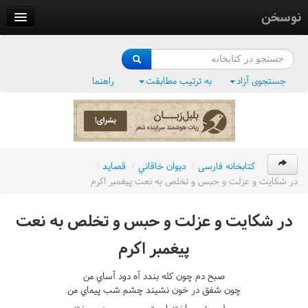
نوسخن
کتابخانه
فرهنگ واژگان
جستجوی آزاد
به ترتیب مطابقت
راهنما
وزن‌یاب
بلبل‌زبان
کتابخانه فارسی
/
ديوان خاقاني
/
قصايد
/
در شکايت و عزلت و حبس و تخلص به نعت پيغمبر اکرم
در شکايت و عزلت و حبس و تخلص به نعت
پيغمبر اکرم
صبح دم چون کله بندد آه دود آساي من
چون شفق در خون نشيند چشم شب پيماي من