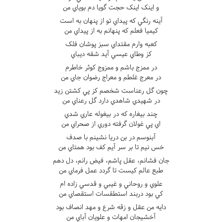
و اينک اينک حجت گويا دم بوياي من
آينه رنگي که پيداي تو از پنهان به است
کيميا فعلم که پنهانم به از پيداي من
کعبه وارم مقتداي سبز پوشان فلک
کز وطاي عيسي آيد شقه ديباي
در ممزج باشم و ممزوج کوثر خاطرم
در معرج غلطم و معراج رضوان جاي من
چون گل رعناست شخصم کز پي کشتن زيد
در شهيدي شاهدي دارد گل رعناي من
چند بيغاره که در بيغوله عاري شدي
اي پي غولان گرفته دوري از صحراي من
آبنوسم در بن دريا نشينم با صدف
خس نيم تا بر سر آيم کف بود همتاي من
جان فشانم، عقل پاشم، فيض رانم، دل دهم
طبع عالم کيست تا گردد عمل فرماي من
علوي و روحاني و غيبي و قدسي زاده ام
کي بود دربند استطقسات استقصاي من
دايه من عقل و زقه شرع و مهد انصاف بود
آخشيجان امهات و علويان آباي من