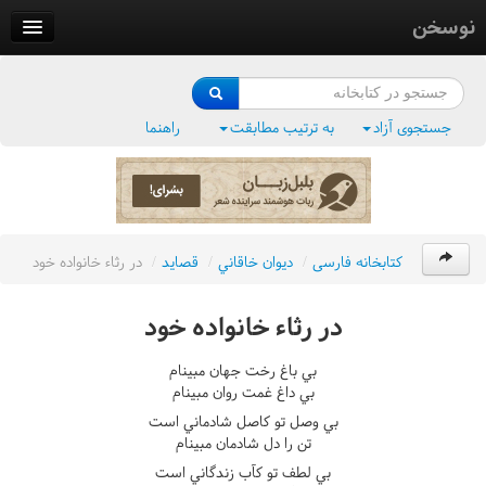
نوسخن
کتابخانه
فرهنگ واژگان
جستجوی آزاد
به ترتیب مطابقت
راهنما
وزن‌یاب
بلبل‌زبان
کتابخانه فارسی
/
ديوان خاقاني
/
قصايد
/
در رثاء خانواده خود
در رثاء خانواده خود
بي باغ رخت جهان مبينام
بي داغ غمت روان مبينام
بي وصل تو کاصل شادماني است
تن را دل شادمان مبينام
بي لطف تو کآب زندگاني است