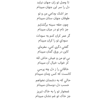
تا وصل تو زان جهان نيايد
دل را سر اين جهان مبينام
جز اشک وداعي من و تو
طوفان جهان ستان مبينام
چون حقه سينه برگشايم
جز نام تو در ميان مبينام
گر عمر کران کنم به سودات
سوداي تو را کران مبينام
گفتي دگري کني، مفرماي
کاين در ورق گمان مبينام
بي تو من و عيش حاش لله
کز خواب خيال آن مبينام
خاقاني را ز دل چه پرسي
کانست که کس چنان مبينام
حالي که به دشمنان نخواهم
حسب دل دوستان مبينام
غمخوار تو را به خاک تبريز
جز خاک تو غم نشان مبينام