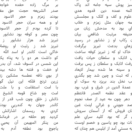
سبز پوش سيه جامه اند پاک
بر مرگ زاده حفده خواجه
ائمه عمده دين قدوه هدي
صدر الشريعه حجت حق مفتي
 علوم و کف و کلک و مجلسش
بودند زمزم و حجر الاسود 
ه جهان مثل زمزم و خلاب
او و همه سران حجر الاسود 
اي بود به مدحش زبان من
تا کرده بودم از حجر الاسود 
حنيفه مرتبت شافعي بيان
چون مصر و کوفه بود نشابور ز
رکاب او ز نشابور در رسيد
تبريز شد هزار نشابور ز 
هاي بدعت تبريز برگرفت
تبريز شد ز رتبت او روضة 
اک او که ز تبريز کوفه ساخت
خاکي است کاندر او اسد الله ک
 اتابک و سلطان حيات يافت
کو داشت هر دو را به پناه يک
رفت اتابک و سلطان ز پس برفت
اين شمس در کسوف شد، آن بدر 
و سينه ها شده بيمار لايعاد
او خفت و فتنه ها دشه بيدار 
ش که تبت و چين شد چو بگذري
از بوي نافه عطسه مشکين زن
 نخل بند بريزد به سوک او
زرين ترنج فلکه اين نيل گو
عمدة الدين در شرق و غرب بود
با امت استقامت و با ملت 
 عقد نظمه الصدر فانتظم
امت چو شاخ قومه الشيخ ف
دهر چون مه عيد از صف نجوم
ذاتش ز خلق چون شب قدر از م
صد جويني و غرالي اينت غبن
کاندر جهان به کندريي بودن
ان فروش که از آسمان سروش
کردي به ريسمان اشاراتش 
 گر که بود کليد سراي علم
کرديد چو حلقه بر در فرمانش 
ات بود چو ياسين و خصم اوست
من ينکر المهيمن آن يحيي 
مستي آمد از ابليس هم چنان که
ياجوج بود نطفه آدم به ا