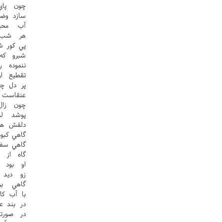
چون پا
سازد وض
آب محي
هر شب 
پي کور ش
شبرو که
ننموده 
تقطيع ا
پر دل چ
عنقاست 
چون زال
پوشد لب
دلقش هز
گاهي کبو
گاهي سف
گاه از 
او بود 
زو ديد 
گاهي بر
با آب کا
در بند 
در صورت