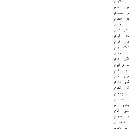
مستهام
م و حام
 مسام
ن حمام
ک خرام
ش غلام
ه لئام
ل کرام
شت مام
ز طعام
ر ادام
از نيام
ور فام
ار گام
 تمام
ان کدام
پايدام
ي حسام
يش رام
ير کام
ت جمام
شاهقام
ر دوام