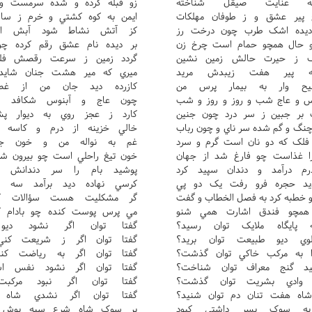
ه عنايت صيقل شناخته
زو قبله کرده و شده سرمست و 
 پير عشق و ز طوفان مهلکات
ايمن به کوه کشتي و خرم ز سا
 ديده اشک طرب چون درخت رز
کز آتش نشاط شود آبش از
و حال همچو حمام است چرخ زن
بر ديده نام عشق رقم کرده چو
ک ز حيرت حالش زمين نشين
گردد زمين ز سرعت رقصش فل
ه پير هفت زيبدش مريد
ميري که مير هشت جنان شايد
يح وار به بيمار پرس من
کازرده ديد جان من از غص
وس و عاج شب و روز و روز و شب
چون عاج و آبنوس شکافد د
بر جبين ز سر درد چون جنين
کارد ز عجز روي به ديوار پ
چنگ و گم شده سر ناي و چون رباب
خالي خزينه از درم و کاسه ا
فلک که دو نان است گرم و سرد
غم به نواله من و خون جگ
ا غذاست چو فارغ شد از جهان
خون تيغ راحلي است چو بيرون شد 
رم درآمد و دندان سپيد کرد
پوشيد بام را سر دندانش ن
ديد حجره فرو رفت يک دو پي
کرسي نهاده ديد برآمد سه چ
خطبه کرد به فصل الخطاب و گفت
گر مشکليت هست سؤالات کن
همچو فندق اشارت همي شنو
مي پرس پوست کنده چو بادام ک
 پايگاه ملايک توان رسيد؟
گفتا توان اگر نشود ديو 
وي ديو طبيعت توان بريد؟
گفتا توان اگر ز شريعت کن
ا به مرکب خاکي توان گذشت؟
گفتا توان اگر به رياضت کن
يد گنج معراف توان شناخت؟
گفتا توان اگر نشود نفس اس
 وادي بشريت توان گذشت؟
گفتا توان اگر نبود مرکب
شاه هفت تنان دم توان شنيد؟
گفتا توان اگر نشدي شاه 
 به سوک پسر داشتي کبود
بر سوک شاه شرع سيه پوش ب