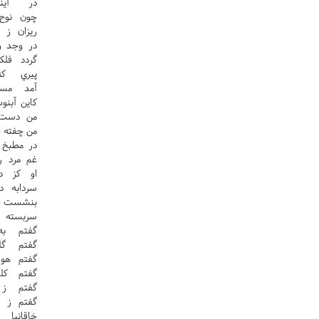
در آين
چون نوح
ريزان ز
در وجد 
گردد فل
پيري ک
آمد مس
کاين آبن
من دست 
من چفته 
در مطبخ 
غم مرد ر
او کز د
سردابه 
بنشست و 
سربسته 
گفتم به
گفتم گل
گفتم هو
گفتم کل
گفتم ز
گفتم ز 
خاقانيا