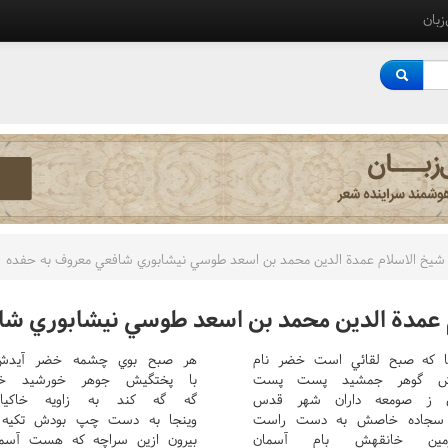
‌زبان
 شيخ الاسلام عمدة الدين محمد بن اسعد طوسي نيشابوري شافعي معروف به حفده
م عمدة الدين محمد بن اسعد طوسي نيشابوري ش
ا که صبح لقائي است خضر نام
هر صبح بوي چشمه خضر آيدش
ريش گوهر جمشيد پست پست
با پختگيش جوهر خورشيد خ
ي ز صومعه داران شهر قدس
گه گه کند به زاويه خاکيا
د سجاده خاصش به دست راست
وينجا به دست چپ بودش تکيه گ
مين خانقهش بام آسمان
بيرون ازين سراچه که هست آسم