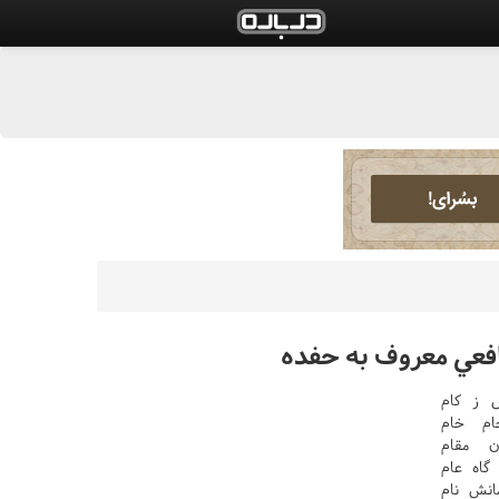
افعي معروف به حفده
 ز کام
ام خام
ن مقام
اه عام
انش نام