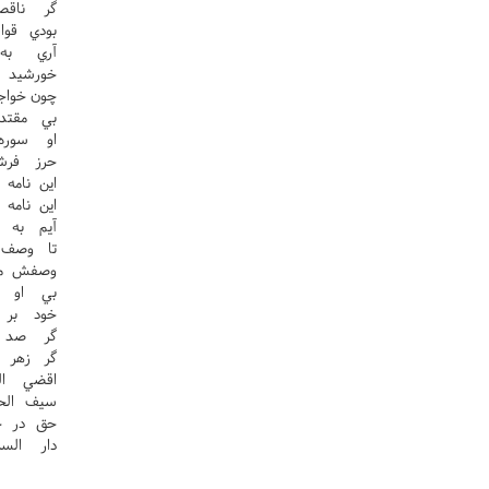
گر ناق
بودي قو
آري به
خورشيد 
چون خواج
بي مقتد
او سور
حرز فر
اين نام
اين نام
آيم به 
تا وصف 
وصفش مط
بي او س
خود بر 
گر صد 
گر زهر 
اقضي ال
سيف الح
حق در ح
دار الس