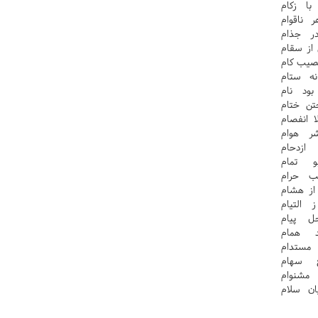
ا زکام
 ناقوام
ر جذام
از سقام
صيب کام
ه ستام
ود نام
تن ختام
 انفصام
ر هوام
ازدحام
 تمام
ب حرام
از هشام
التيام
 پيام
 همام
مستدام
 سهام
شنوام
ان سلام