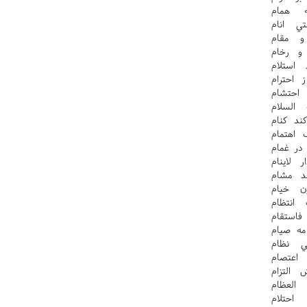
 همام
 انام
و مقام
و رخام
استلام
 احترام
احتشام
السلام
ند کنام
 اهتمام
در غمام
لاينام
د مشام
ن خيام
انتظام
استقام
ه صيام
ي نظام
اعتصام
التزام
العظام
حتلام