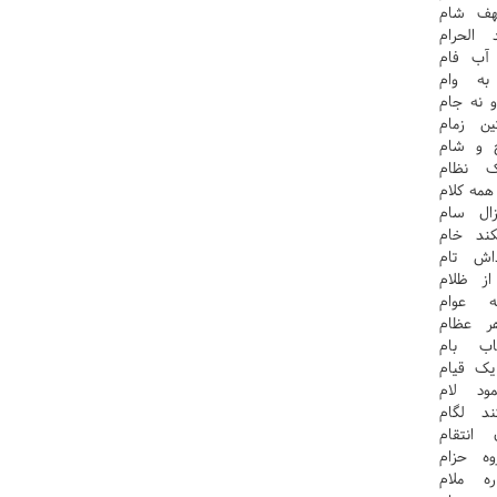
هف شام
الحرام
آب فام
به وام
 نه جام
ن زمام
ح و شام
ک نظام
مه کلام
ال سام
ند خام
اش تام
ز ظلام
 عوام
ر عظام
اب بام
ک قيام
ود لام
د لگام
نتقام
ه حزام
ه ملام