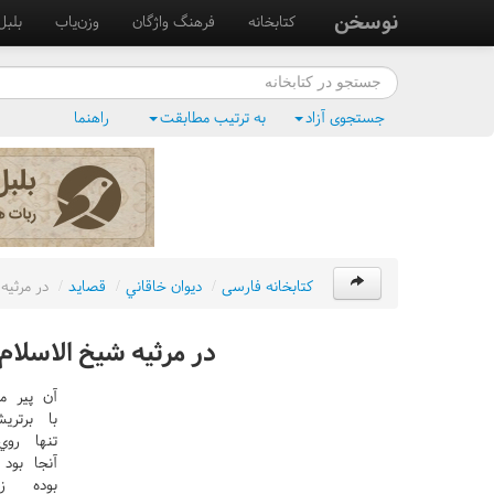
نوسخن
کتابخانه
فرهنگ واژگان
وزن‌یاب
بلبل
جستجوی آزاد
به ترتیب مطابقت
راهنما
کتابخانه فارسی
/
ديوان خاقاني
/
قصايد
/
در مرثيه
در مرثيه شيخ الاسلا
آن پير م
با برت
تنها رو
آنجا بو
بوده ز