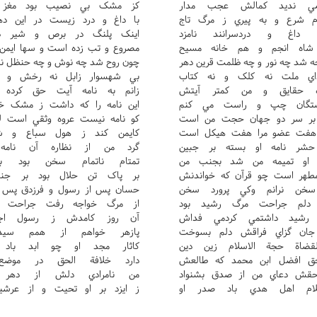
صي نديد کمالش عجب مدار
کز مشک بي نصيب بود مغز ب
ام شرع و به پيري ز مرگ تاج
با داغ و درد زيست در اين دهر
 داغ و دردسرانند نامزد
اينک پلنگ در برص و شير د
شاه انجم و هم خانه مسيح
مصروع و تب زده است و سها ايمن 
ه شد چه نور و چه ظلمت قرين دهر
چون روح شد چه نوش و چه حنظل ن
اي ملت نه کلک و نه کتاب
بي شهسوار زابل نه رخش و ن
ه حقايق و من کمتر آيتش
زانم به نامه آيت حق کرده ب
شتگان چپ و راست مي کنم
اين نامه را که داشت ز مشک خ
ه بر سر دو جهان حجت من است
کو نامه نيست عروه وثقي است لا
ه هفت عضو مرا هفت هيکل است
کايمن کند ز هول سباع و ش
حشر نامه او بسته بر جبين
گرد من از نظاره آن نامه 
او تميمه من شد بجنب من
تمتام ناتمام سخن بود بو
هر است چو قرآن که خواندنش
بر پاک تن حلال بود بر جن
خن نرانم وکي پرورد سخن
حسان پس از رسول و فرزدق پس 
دلم جراحت مرگ رشيد بود
از مرگ خواجه رفت جراحت ز 
رشيد داشتمي کردمي فداش
آن روز کامدش ز رسول اجل
جان گزاي فراقش دلم بسوخت
پازهر خواهم از همم سيد
قضاة حجة الاسلام زين دين
کاثار مجد او چو ابد باد 
ق افضل ابن محمد که طالعش
دارد خلافة الحق در موضع
قش دعاي من از صدق بشنواد
من نامرادي دلش از دهر م
لام اهل هدي باد صدر او
ز ايزد بر او تحيت و از عرشي