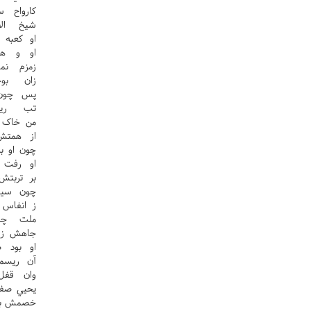
کارواح 
شيخ ال
او کعبه
او و هم
زمزم نم
زان بو
پس چون 
تب ريز
من خاک خ
از همتش
چون او ب
او رفت 
بر تربت
چون سيب
ز انفاس 
ملت چو
جاهش ز 
او بود 
آن ريسم
وان قفل
يحيي صف
خصمش به 