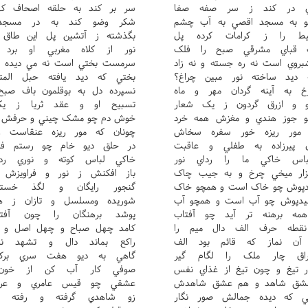
ي در کند ز سر صفه صفا
سر بر کند به حلقه اصحاف ک
و به مسجد اقصي به آب چشم
شکر وضو کند به در مسجد 
ط را ز کرامات کرده پل
بگذشته ز آتشين پل اين طاق 
قباي مشرقي صبح را فلک
نور از کلاه مغربي او برد 
بروي است نه ره جسته و نه زاد
سرمست بختي است نه مي ديده و
 ديد ساخته نور مبين چراغ؟
بختي که ديد يافته حبل المتي
رخ به آينه گردان مهر و ماه
نسپرده دل به بوقلمون باف صب
و و ازرق گردون ز يک شعار
تسبيح او و عقد ثريا ز ي
و جوز هندي و مغزش همه خرد
خوش دم چو مشک چيني و حرفش ه
مور ريزه خور سفره سخاش
چونان که مور ريزه عنقاست ز
 پيرزاده به طفلي و عاقبت
در حلق ديو خام چو رستم فک
اس خاکي ما را رداي نور
خاکي لباس کوته و نوري رد
ار ميخي چرخ و به جيب چاک
باز افکنش ز نور و فراويزش ا
دپوش چو خاک است و همچو خاک
گنجور رايگان و لگذ خسته
يدپوش چو آب است و همچو آب
شوريده ومسلسل و تازان ز ه
همه برهنه تر آيد چو آفتاب
پوشد برهنگان را چون آفت
نقطه حرف الف دال ميم را
کامد چهل صباح و چهل اصل و ي
آن نماز که قائم بود الف
راکع بماند دال و تشهد نم
اق چار ملک را لگام گير
گاهي به ديو هفت سري برکن
ر تيغ و چون تيغ از غذاي نفس
صوفي کار آب کن از خون ا
عشق شاهد و هم عشق شاهدش
عشقي چو قيس عامري و عرو
ي که ديده جمالش صور نگار
زو شاهدي گرفته و رفته ر