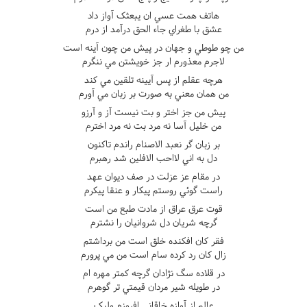
هاتف همت عسي ان يبعثک آواز داد
عشق با طغراي جاء الحق درآمد از درم
من چو طوطي و جهان در پيش من چون آينه است
لاجرم معذورم ار جز خويشتن مي ننگرم
هرچه عقلم از پس آيينه تلقين مي کند
من همان معني به صورت بر زبان مي آورم
پيش من جز اختر و بت نيست آز و آرزو
من خليل آسا نه مرد بت نه مرد اخترم
بر زبان گر نعبد الاصنام راندم تاکنون
دل به اني لااحب الافلين شد رهبرم
در مقام عز عزلت در صف ديوان عهد
راست گوئي روستم پيکار و عنقا پيکرم
قوت عرق عراق از مادت طبع من است
گرچه شريان دل شروانيان را نشترم
فقر کان افکنده خلق است من برداشتم
زال کان رد کرده سام است من مي پرورم
در قلاده سگ نژادان گرچه کمتر مهره ام
در طويله شير مردان قيمتي تر گوهرم
عالم از آوازه خاقاني افروزم وليک