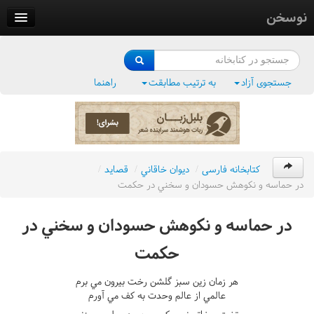
نوسخن
کتابخانه
فرهنگ واژگان
جستجوی آزاد
به ترتیب مطابقت
راهنما
وزن‌یاب
بلبل‌زبان
کتابخانه فارسی
/
ديوان خاقاني
/
قصايد
/
در حماسه و نکوهش حسودان و سخني در حکمت
در حماسه و نکوهش حسودان و سخني در
حکمت
هر زمان زين سبز گلشن رخت بيرون مي برم
عالمي از عالم وحدت به کف مي آورم