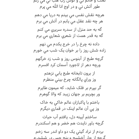
تخت و خاتم ني و کوس رب هب لي مي زنم
طور آتش ني و در اوج انا الله مي پرم
هرچه نقش نفس مي بينم به دريا مي دهم
هر چه نقد عقل مي يابم در آتش مي برم
گه به حد منزل از سدره سريري مي کنم
گه به قدر همت از شعري شعاري مي برم
داده نه چرخ را در خرج يکدم مي نهم
زاده شش روز را بر خوان يک شب مي خورم
گرچه طبع از آبنوس روز و شب زد خرگهم
ورچه دهر از لاجورد آسمان کرد افسرم
از برون تابخانه طبع يابي نزهتم
وز وراي پالگانه چرخ بيني منظرم
گر بپرم بر فلک شايد، که ميمون طايرم
ور بچربم بر جهان زيبد که والا گوهرم
باختم با پاکبازان عالم خاکي به خاک
وز پي آن عالم اينک در قماري ديگرم
ساختم آيينه دل، يافتم آب حيات
گرچه باور نايدت هم خضر و هم اسکندرم
بردم از نراد گيتي يک دو داو اندر سه زخم
گرچه از چار آخشيج و پنج حس در ششدرم