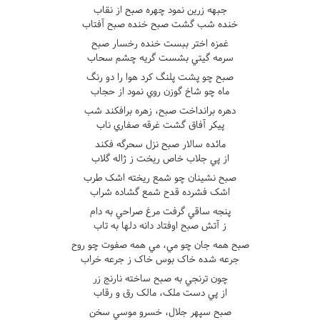
جبهه زرين نمود چهره صبح از نقاب
خنده شب گشت صبح خنده صبح آفتاب
غمزه اختر ببست خنده رخسار صبح
سرمه گيتي بشست گريه چشم سحاب
صبح چو پشت پلنگ کرد هوا را دو رنگ
ماه چو شاخ گوزن روي نمود از حجاب
دهره برانداخت صبح، زهره برافکند شب
پيکر آفاق گشت غرقه صفاري ناب
مائده سالار صبح نزل سحرگه فکند
از پي جلاب خاص ريخت ز ژاله گلاب
صبح نشينان چو شمع ريخته اشک طرب
اشک فشرده قدح شمع گشاده شراب
پنجه ساقي گرفت مرغ صراحي به دام
ز آتش صبح اوفتاد دانه دلها به تاب
صبح همه جان چو مي، مي همه صفوت چو روح
جرعه شده خاک بوس خاک ز جرعه خراب
چون ترنجي به صبح ساخته نارنج زر
از پي دست ملک، مالک رق و رقاب
صبح سپهر جلال، خسرو موسي سخن