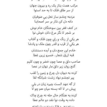
مرکب همت بتاز يک ره و بيرون جهان
از سر طاق فلک تا به حد استوا
مردمه چشم ساز نعل پي صوفيان
دانه دل کن نثار بر سر اصحابنا
در کنف فقر بين سوختگان خام نوش
بر شجر لا نگر مرغ دلان خوش نوا
هر يکي از رنگ و راي چون فلک و آفتاب
هر يکي از قرب و قدر چون ملک و پادشا
خادم اين جمع دان و آبده دستشان
قبه ازرق شعار، خسرو زرين غطا
صاحب دلق و عصا چون خضر و چون کليم
گنج روان زير دلق مار نهان در عصا
کرده به ديوان دل چرخ و زمين را لقب
پير تجشم نهاد زشت شبانگه لقا
از گه عهد الست چيره زبان در بلي
پيش در لا اله بسته ميان هم چو لا
کرده به هنگام حال حله نه چرخ چاک
داده به وقت نوا نقد دو عالم عطا
رسته دهر و فلک ديده و بشناخته