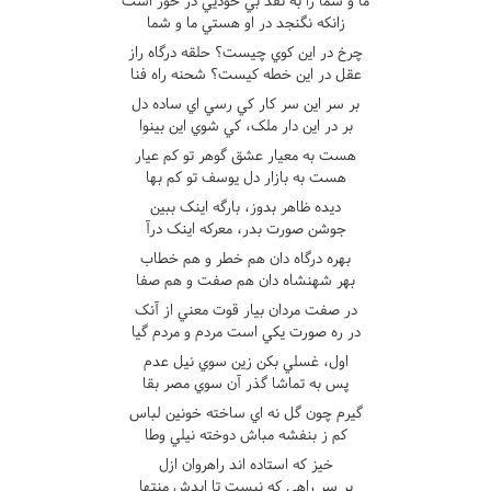
ما و شما را به نقد بي خوديي در خور است
زانکه نگنجد در او هستي ما و شما
چرخ در اين کوي چيست؟ حلقه درگاه راز
عقل در اين خطه کيست؟ شحنه راه فنا
بر سر اين سر کار کي رسي اي ساده دل
بر در اين دار ملک، کي شوي اين بينوا
هست به معيار عشق گوهر تو کم عيار
هست به بازار دل يوسف تو کم بها
ديده ظاهر بدوز، بارگه اينک ببين
جوشن صورت بدر، معرکه اينک درآ
بهره درگاه دان هم خطر و هم خطاب
بهر شهنشاه دان هم صفت و هم صفا
در صفت مردان بيار قوت معني از آنک
در ره صورت يکي است مردم و مردم گيا
اول، غسلي بکن زين سوي نيل عدم
پس به تماشا گذر آن سوي مصر بقا
گيرم چون گل نه اي ساخته خونين لباس
کم ز بنفشه مباش دوخته نيلي وطا
خيز که استاده اند راهروان ازل
بر سر راهي که نيست تا ابدش منتها