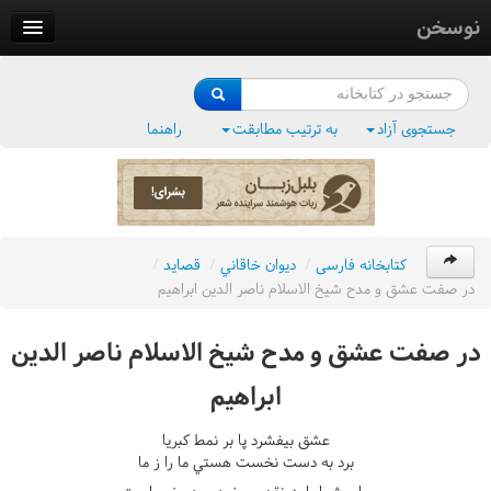
نوسخن
کتابخانه
فرهنگ واژگان
جستجوی آزاد
به ترتیب مطابقت
راهنما
وزن‌یاب
بلبل‌زبان
کتابخانه فارسی
/
ديوان خاقاني
/
قصايد
/
در صفت عشق و مدح شيخ الاسلام ناصر الدين ابراهيم
در صفت عشق و مدح شيخ الاسلام ناصر الدين
ابراهيم
عشق بيفشرد پا بر نمط کبريا
برد به دست نخست هستي ما را ز ما