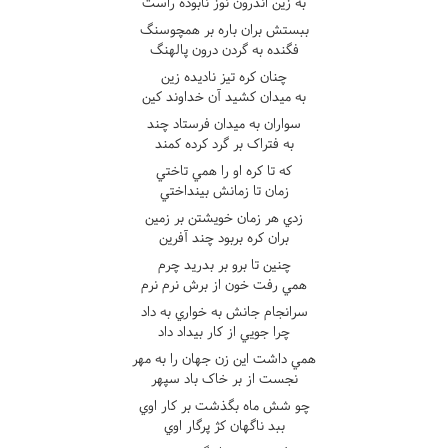
به زين اندرون نوز نابوده راست
ببستش بران باره بر همچوسنگ
فگنده به گردن درون پالهنگ
چنان کره تيز ناديده زين
به ميدان کشيد آن خداوند کين
سواران به ميدان فرستاد چند
به فتراک بر گرد کرده کمند
که تا کره او را همي تاختي
زمان تا زمانش بينداختي
زدي هر زمان خويشتن بر زمين
بران کره بربود چند آفرين
چنين تا برو بر بدريد چرم
همي رفت خون از برش نرم نرم
سرانجام جانش به خواري به داد
چرا جويي از کار بيداد داد
همي داشت اين زن جهان را به مهر
نجست از بر خاک باد سپهر
چو شش ماه بگذشت بر کار اوي
ببد ناگهان کژ پرگار اوي