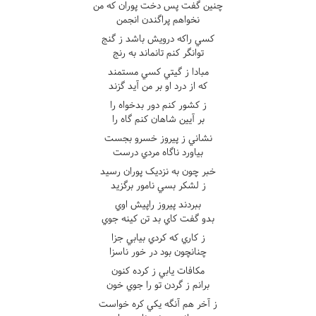
چنين گفت پس دخت پوران که من
نخواهم پراگندن انجمن
کسي راکه درويش باشد ز گنج
توانگر کنم تانماند به رنج
مبادا ز گيتي کسي مستمند
که از درد او بر من آيد گزند
ز کشور کنم دور بدخواه را
بر آيين شاهان کنم گاه را
نشاني ز پيروز خسرو بجست
بياورد ناگاه مردي درست
خبر چون به نزديک پوران رسيد
ز لشکر بسي نامور برگزيد
ببردند پيروز راپيش اوي
بدو گفت کاي بد تن کينه جوي
ز کاري که کردي بيابي جزا
چنانچون بود در خور ناسزا
مکافات يابي ز کرده کنون
برانم ز گردن تو را جوي خون
ز آخر هم آنگه يکي کره خواست