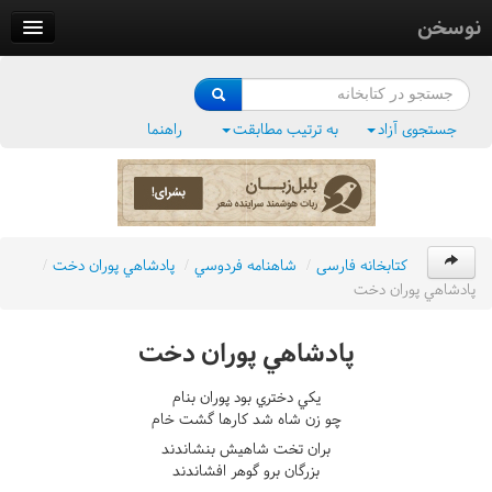
نوسخن
کتابخانه
فرهنگ واژگان
جستجوی آزاد
به ترتیب مطابقت
راهنما
وزن‌یاب
بلبل‌زبان
کتابخانه فارسی
/
شاهنامه فردوسي
/
پادشاهي پوران دخت
/
پادشاهي پوران دخت
پادشاهي پوران دخت
يکي دختري بود پوران بنام
چو زن شاه شد کارها گشت خام
بران تخت شاهيش بنشاندند
بزرگان برو گوهر افشاندند