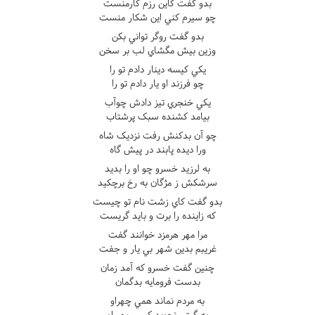
بدو گفت کاين رزم کارمنست
چو سيرم کني اين شکار منست
بدو گفت روگر تواني بکن
وزين بيش مگشاي لب بر سخن
يکي کيسه دينار دادم تو را
چو فرزند او يار دادم تو را
يکي خنجري تيز دادش چوآب
بيامد کشنده سبک پرشتاب
چو آن بدکنش رفت نزديک شاه
ورا ديده پابند در پيش گاه
به لرزيد خسرو چو او را بديد
سرشکش ز مژگان به رخ برچکيد
بدو گفت کاي زشت نام تو چيست
که زاينده را برت و بايد گريست
مرا مهر هرمزد خوانند گفت
غريبم بدين شهر بي يار و جفت
چنين گفت خسرو که آمد زمان
بدست فرومايه بدگمان
به مردم نماند همي چهراو
به گيتي نجويد کسي مهر او