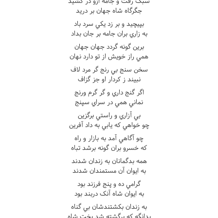
سبک رفت و جامه ازو در کشيد
جگرگاه شاه جهان بر دريد
بپيچيد و بر زد يکي سرد باد
به زاري بران جامه بر جان بداد
برين گونه گردد جهان جهان
همي راز خويش از تو دارد نهان
سخن سنج بي رنج گر مرد لاف
نبيند ز کردار او جز گزاف
اگر گنج داري و گر گرم ورنج
نماني همي در سراي سپنج
بي آزاري و راستي برگزين
چو خواهي که يابي به داد آفرين
چو آگاهي آمد به بازار و راه
که خسرو بران گونه برشد تباه
همه بدگمانان به زندان شدند
به ايوان آن مستمندان شدند
گرامي ده و پنج فرزند بود
به ايوان شاه آنک دربند بود
به زندان بکشتندشان بي گناه
بدانگه که برگشته شد بخت شاه