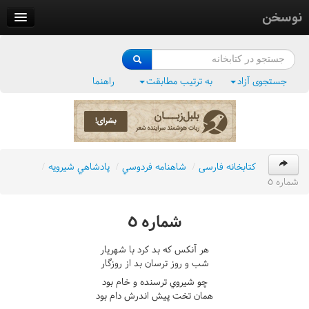
نوسخن
کتابخانه
فرهنگ واژگان
جستجوی آزاد
به ترتیب مطابقت
راهنما
وزن‌یاب
بلبل‌زبان
کتابخانه فارسی
/
شاهنامه فردوسي
/
پادشاهي شيرويه
/
شماره ٥
شماره ٥
هر آنکس که بد کرد با شهريار
شب و روز ترسان بد از روزگار
چو شيروي ترسنده و خام بود
همان تخت پيش اندرش دام بود