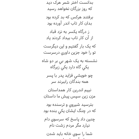
بدانست اختر شمر هرک ديد
که روز بزرگان نخواهد رسيد
برفتند هرکس که بد کرده بود
بدان کار تاب اندر آورده بود
ز درگاه يکسر به نزد قباد
از آن کار تاب بيداد کردند ياد
که يک بار گفتيم و اين ديگرست
تو را خود جزين داوري درسرست
نشسته به يک شهر بي بر دو شاه
يکي گاه دارد يکي زيرگاه
چو خويشي فزايد پدر با پسر
همه بندگان راببرند سر
نييم اندرين کار همداستان
مزن زين سپس پيش ما داستان
بترسيد شيروي و ترسنده بود
که در چنگ ايشان يکي بنده بود
چنين داد پاسخ که سرسوي دام
نيارد مگر مردم زشت نام
شما را سوي خانه بايد شدن