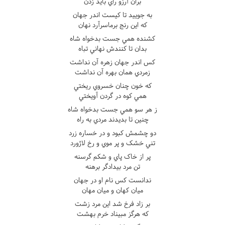
بران آرزو راي بايد زدن
به جوييد تا کيست اندر جهان
که اين رنج برماسرآرد نهان
کشنده همي جست بدخواه شاه
بدان تا کنندش نهاني تباه
کس اندر جهان زهره آن نداشت
زمردي همان بهره آن نداشت
که خون چنان خسروي ريختي
همي کوه در گردن آويختي
ز هر سو همي جست بدخواه شاه
چنين تا بديدند مردي به راه
دو چشمش کبود و در خساره زرد
تني خشک و پر موي و رخ لاژورد
پر از خاک پاي و شکم گرسنه
تن مرد بيدادگر برهنه
ندانست کس نام او در جهان
ميان کهان و ميان مهان
بر زاد فرخ شد اين مرد زشت
که هرگز مبيناد خرم بهشت