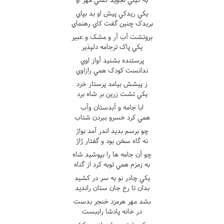
يکي ريدکي پيش او بد بپاي
بريدک چنين گفت کاي رهنماي
بروتشت آب آر و مشک و عبير
يکي پاک ترجامه دلپذير
پرستنده بشنيد آواز اوي
ندانست کودک همي رازاوي
ز پيشش بيامد پرستار خرد
يکي تشت زرين بر شاه برد
ابا جامه و آبدستان وآب
همي کرد خسرو ببردن شتاب
چو برسم بديد اندر آمد بواژ
نه گاه سخن بود و گفتار ژاژ
چو آن جامه ها را بپوشيد شاه
به زمزم همي توبه کرد از گناه
يکي چادر نو به سر در کشيد
بدان تا رخ جان ستان رانديد
بشد مهر هرمزد خنجر بدست
در خانه پادشا راببست