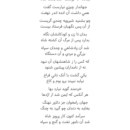
جهاندار چيزي نيارست گفت
همي داشت آن انده اندر نهفت
چو بشنيد شيرويه چندي گريست
از آن پس نگهبان فرستاد بيست
بدان تا زن و کودکانشان نگاه
بدارد پس از مرگ آن کشته شاه
شد آن پادشاهي و چندان سپاه
بزرگي و مردي و آن دستگاه
که کس را ز شاهنشهان آن نبود
نه از نامداران پيشين شنود
يکي گشت با آنک ناني فراخ
نيابد نبيند برو بوم و کاخ
خردمند گويد نيارد بها
هر آنکس که ايمن شد از اژدها
جهان رامخوان جز دلاور نهنگ
بخايد به دندان چو گيرد به چنگ
سرآمد کنون کار پرويز شاه
شد آن نامور تخت و گنج و سپاه