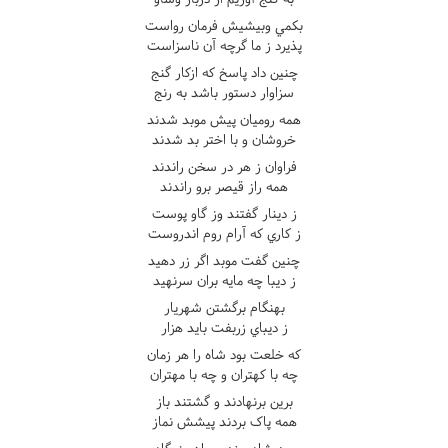
بکمي وبيشيش فرمان رواست
پذيرد ز ما گرچه آن ناسزاست
چنين داد پاسخ که ازکار گنج
سزاوار دستور باشد به رنج
همه روميان پيش موبد شدند
خروشان و با اختر بد شدند
فراوان ز هر در سخن راندند
همه راز قيصر برو راندند
ز دينار گفتند وز گاو پوست
ز کاري که آرام روم اندروست
چنين گفت موبد اگر زر دهيد
ز ديبا چه مايه بران سرنهيد
بهنگام برگشتن شهريار
ز ديباي زربفت بايد هزار
که خلعت بود شاه را هر زمان
چه با کهتران و چه با مهتران
برين برنهادند و گشتند باز
همه پاک بردند پيشش نماز