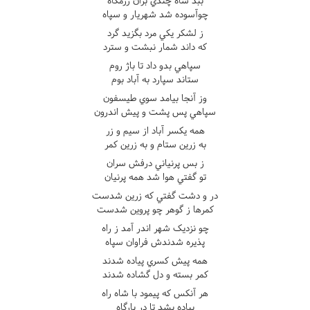
ببد شاه چندي بران رزمگاه
چوآسوده شد شهريار و سپاه
ز لشکر يکي مرد بگزيد گرد
که داند شمار نبشت و سترد
سپاهي بدو داد تا باژ روم
ستاند سپارد به آباد بوم
وز آنجا بيامد سوي طيسفون
سپاهي پس پشت و پيش اندرون
همه يکسر آباد از سيم و زر
به زرين ستام و به زرين کمر
ز بس پرنياني درفش سران
تو گفتي هوا شد همه پرنيان
در و دشت گفتي که زرين شدست
کمرها ز گوهر چو پروين شدست
چو نزديک شهر اندر آمد ز راه
پذيره شدندش فراوان سپاه
همه پيش کسري پياده شدند
کمر بسته و دل گشاده شدند
هر آنکس که پيمود با شاه راه
پياده بشد تا در بارگاه