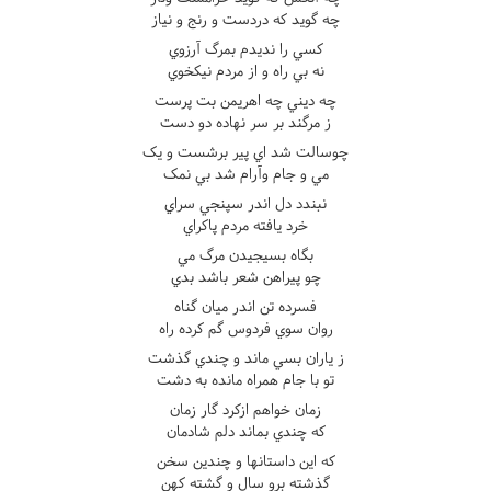
چه گويد که دردست و رنج و نياز
کسي را نديدم بمرگ آرزوي
نه بي راه و از مردم نيکخوي
چه ديني چه اهريمن بت پرست
ز مرگند بر سر نهاده دو دست
چوسالت شد اي پير برشست و يک
مي و جام وآرام شد بي نمک
نبندد دل اندر سپنجي سراي
خرد يافته مردم پاکراي
بگاه بسيجيدن مرگ مي
چو پيراهن شعر باشد بدي
فسرده تن اندر ميان گناه
روان سوي فردوس گم کرده راه
ز ياران بسي ماند و چندي گذشت
تو با جام همراه مانده به دشت
زمان خواهم ازکرد گار زمان
که چندي بماند دلم شادمان
که اين داستانها و چندين سخن
گذشته برو سال و گشته کهن