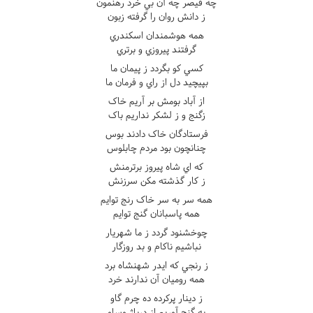
چه قيصر چه آن بي خرد رهنمون
ز دانش روان را گرفته زبون
همه هوشمندان اسکندري
گرفتند پيروزي و برتري
کسي کو بگردد ز پيمان ما
بپيچيد دل از راي و فرمان ما
از آباد بومش بر آريم خاک
زگنج و ز لشکر نداريم باک
فرستادگان خاک دادند بوس
چنانچون بود مردم چابلوس
که اي شاه پيروز برترمنش
ز کار گذشته مکن سرزنش
همه سر به سر خاک رنج توايم
همه پاسبانان گنج توايم
چوخشنود گردد ز ما شهريار
نباشيم ناکام و بد روزگار
ز رنجي که ايدر شهنشاه برد
همه روميان آن ندارند خرد
ز دينار پرکرده ده چرم گاو
به گنج آوريم از درباژ وساو