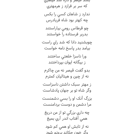
که سر بر فرازد ز هرمهتري
ندارد ز شاهان کسي را بکس
چه کهتر بود شاه فريادرس
چو قرطاس رومي بياراستند
بدربر فرستاده را خواستند
چوبشنيد دانا که شد راي راست
بيامد بدر پاسخ نامه خواست
ورا ناسزا خلعتي ساختند
ز بيگانه ايوان بپرداختند
بدو گفت قيصر نه من چاکرم
نه از چين و هيتاليان کمترم
ز مهتر سبک داشتن ناسزاست
وگر شاه تو بر جهان پادشاست
بزرگ آنک او را بسي دشمنست
مرا دشمن و دوست بردامنست
چه داري بزرگي تو از من دريغ
همي آفتاب اندر آري بميغ
نه از تابش او همي کم شود
وگر خون چکاند برونم شود