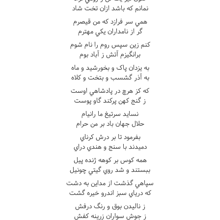
نمانم که باشد ازان تخت شاد
همي سر فرازد که من قيصرم
گر از نامداران يکي مهترم
کنم زين سپس روم را نام شوم
برانگيزم آتش ز آباد بوم
به يزدان پاک و بخورشيد و ماه
به آذر گشسب و بتخت و کلاه
که کز هرچ در پادشاهي اوست
ز گنج کهن پرکند گاو پوست
نسايد سرتيغ ما رانيام
حلال جهان باد بر من حرام
بفرمود تا بر درش کرناي
دميدند با سنج و هندي دراي
همه کوس بر کوهه ژنده پيل
ببستند و شد روي گيتي چونيل
سپاهي گذشت از مداين به دشت
که درياي سبز اندرو خيره گشت
ز ناليدن بوق و رنگ درفش
ز جوش سواران زرينه کفش