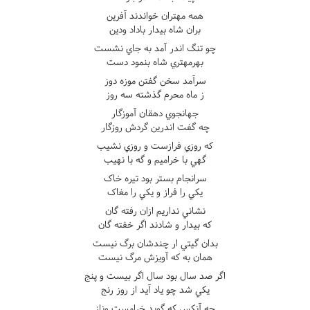
همه مهتران خواندند آفرين
بران شاه بيدار باداد ودين
چو تنگ اندر آمد به جاي نشست
بهرمهتري شاه بنمود دست
سرآمد سخن گفتن موزه دوز
ز ماه محرم گذشته سه روز
جهانجوي دهقان آموزگار
چه گفت اندرين گردش روزگار
که روزي فرازست و روزي نشيب
گهي با خراميم و گه با نهيب
سرانجام بستر بود تيره خاک
يکي را فراز و يکي را مغاک
نشاني نداريم ازان رفته گان
که بيدار و شادند اگر خفته گان
بدان گيتي ار چندشان برگ نيست
همان به که آويزش مرگ نيست
اگر صد سال بود سال اگر بيست و پنج
يکي شد چو ياد آيد از روز رنج
چه آنکس که گويد خرامست وناز