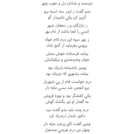
خردمند و شادان دل و خوب چهر
بدو گفت ز ايدر سه اسبه برو
گزين کن يکي نامبردار گو
ز بازارگان و ز دهقان شهر
کسي را کجا باشد از نام بهر
ز بهر سپه اين درم فام خواه
بزودي بفرمايد از گنج شاه
بيامد فرستاده خوش منش
جوان وخردمندي و نيکوکنش
پيمبر بانديشه باريک بود
بيامد بشهري که نزديک بود
درم خواست فام از پي شهريار
برو انجمن شد بسي مايه دار
يکي کفشگر بود و موزه فروش
به گفتار او تيز بگشاد گوش
درم چند بايد بدو گفت مرد
دلاور شمار درم ياد کرد
چنين گفت کاي پرخرد مايه دار
چهل من درم هرمني صدهزار