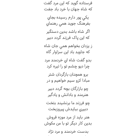
فرستاده گويد که اين مرد گفت
که شاه جهان با خرد باد جفت
يکي پور دارم رسيده بجاي
بفرهنگ جويد همي رهنماي
اگر شاه باشد بدين دستگير
که اين پاک فرزند گردد دبير
ز يزدان بخواهم همي جان شاه
که جاويد باد اين سزاوار گاه
بدو گفت شاه اي خردمند مرد
چرا ديو چشم تو را تيره کرد
برو همچنان بازگردان شتر
مبادا کزو سيم خواهيم و در
چو بازارگان بچه گردد دبير
هنرمند و بادانش و يادگير
چو فرزند ما برنشيند بتخت
دبيري ببايدش پيروزبخت
هنر بايد از مرد موزه فروش
بدين کار ديگر تو با من مکوش
بدست خردمند و مرد نژاد