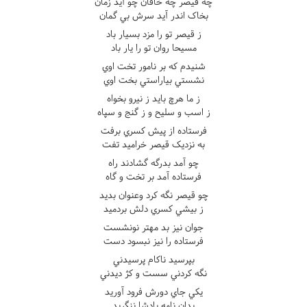
چه قيصر چه خاقان چو آيد زمان
بخاک اندر آيد سرش بي گمان
ز قيصر تو را مزد بسيار باد
مسيحا روان تو را يار باد
شنيدم که بر نامور تخت اوي
نشستي بياراستي بخت اوي
ز ما هرچ بايد ز نيرو بخواه
ز اسب و سليح و ز گنج و سپاه
فرستاده از پيش کسري برفت
به نزديک قيصر خراميد تفت
چو آمد بدرگه گشادند راه
فرستاده آمد بر تخت و گاه
چو قيصر نگه کرد وعنوان بديد
ز بيشي کسري دلش بردميد
جوان نيز بد مهتر نونشست
فرستاده را نيز نبسود دست
بپرسيد ناکام پرسيدني
نگه کردني سست و کژ ديدني
يکي جاي دورش فرود آوريد
بدان نامه پادشا ننگريد