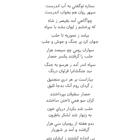
ستاره توگفتي به آب اندرست
سپهر روان هم بخواب اندرست
چوآگاهي آمد بقيصر ز شاه
که پرخشم ز ايوان بشد با سپاه
بيامد ز عموريه تا حلب
جهان کرد پر جنگ و جوش و جلب
سواران رومي چو سيصد هزار
حلب را گرفتند يکسر حصار
سپاه اندر آمد ز هرسو به جنگ
نبد جنگشانرا فراوان درنگ
بياراست بر هر دري منجنيق
ز گردان روم آنک بدجا ثليق
حصار سقيلان بپرداختند
کزان سو همي تاختن ساختند
حلب شد بکردار درياي خون
به زنهار شد لشکر باطرون
بدو هفته از روميان سي هزار
گرفتند و آمد بر شهريار
بي اندازه کشتند ز ايشان بتير