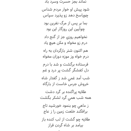
نماند بجز حسرت وسرد باد
شود پيش او خوار مردم شناس
چوپاسخ دهد زو پذيرد سپاس
بما بر پس از مرگ نفرين بود
چوآيين اين روزگار اين بود
نخواهيم روزي جز از گنج داد
درم زو مخواه و مکن هيچ ياد
هم اکنون شتر بازگردان به راه
درم خواه وز موزه دوزان مخواه
فرستاده برگشت و شد با درم
دل کفشگر گشت پر درد و غم
شب آمد غمي شد ز گفتار شاه
خروش جرس خاست از بارگاه
طلايه پراگنده بر گرد دشت
همه شب همي گرد لشکر بگشت
ز ماهي چو بنمود خورشيد تاج
برافگند خلعت زمين را ز عاج
طلايه چو گشت از لب کنده باز
بيامد بر شاه گردن فراز