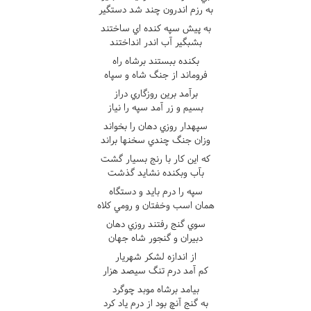
به رزم اندرون چند شد دستگير
به پيش سپه کنده اي ساختند
بشبگير آب اندر انداختند
بکنده ببستند برشاه راه
فروماند از جنگ شاه و سپاه
برآمد برين روزگاري دراز
بسيم و زر آمد سپه را نياز
سپهدار روزي دهان را بخواند
وزان جنگ چندي سخنها براند
که اين کار با رنج بسيار گشت
بآب وبکنده نشايد گذشت
سپه را درم بايد و دستگاه
همان اسب وخفتان و رومي کلاه
سوي گنج رفتند روزي دهان
دبيران و گنجور شاه جهان
از اندازه لشکر شهريار
کم آمد درم تنگ سيصد هزار
بيامد برشاه موبد چوگرد
به گنج آنچ بود از درم ياد کرد