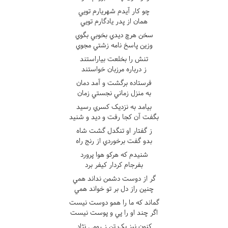
چو کار آيدم شهريارم تويي
همان از پدر يادگارم تويي
سخن هرچ ديدي بخوبي بگوي
وزين پاسخ نامه زشتي مجوي
تنش را بخلعت بياراستند
ز درباره مرزبان خواستند
فرستاده برگشت و آمد دمان
به منزل زماني نجستي زمان
بيامد به نزديک کسري رسيد
بگفت آن کجا رفت و ديد و شنيد
ز گفتار او تنگدل گشت شاه
بدو گفت برخوردي از رنج راه
شنيدم که هرکو هوا پرورد
بفرجام کردار کيفر برد
گر از دوست دشمن نداند همي
چنين راز دل بر تو خواند همي
گماند که ما را همو دوست نيست
اگر چند او را پي و پوست نيست
کنون نيز يک تن ز رومي نژاد