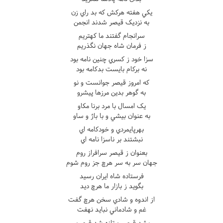
يکي هفته هرکش که بد راي زن
به نزديک قيصر شدند انجمن
سرانجام گفتند ما کهتريم
ز فرمان شاه جهان نگذريم
سزا خود ز کسري چنين نامه بود
نه برکام بايست بدکامه بود
که امروز قيصر جوانست و نو
به گوهر بدين مرزها پيشرو
يک امسال با مرد برنا مکاو
به عنوان بيشي و با باژ و ساو
بهرپايمردي و خودکامه اي
نبشتند بر ناسزا نامه اي
بعنوان ز قيصر سرافراز روم
جهان سر به سر هرچ جز روم شوم
فرستاده شاه ايران رسيد
بگويد ز بازار ما هرچ ديد
از اندوه و شادي سخن هرچ گفت
غم و شادماني نبايد نهفت
بشد قيصر و تازه شد قيصري