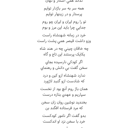
نداند همي آشکار و نهان
همه سر به سر باژدار توايم
پرستار و در زينهار توايم
تو را روم ايران و ايران چو روم
جدايي چرا بايد اين مرز و بوم
خرد در زمانه شهنشاه راست
وزو داشت قيصر همي پشت راست
چه خاقان چيني چه در هند شاه
يکايک پرستند اين تاج و گاه
اگر کودکي نارسيده بجاي
سخن گفت بي دانش و رهنماي
ندارد شهنشاه ازو کين و درد
که شادست ازو گنبد لاژورد
همان باژ روم آنچ بود از نخست
سپاريم و عهدي بتازه درست
بخنديد نوشين روان زان سخن
که مرد فرستاده افگند بن
بدو گفت اگر نامور کودکست
خرد با سخن نزد او اندکست