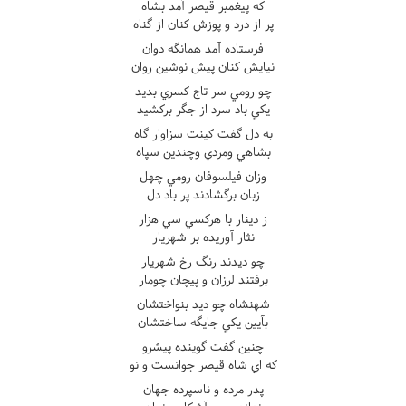
که پيغمبر قيصر آمد بشاه
پر از درد و پوزش کنان از گناه
فرستاده آمد همانگه دوان
نيايش کنان پيش نوشين روان
چو رومي سر تاج کسري بديد
يکي باد سرد از جگر برکشيد
به دل گفت کينت سزاوار گاه
بشاهي ومردي وچندين سپاه
وزان فيلسوفان رومي چهل
زبان برگشادند پر باد دل
ز دينار با هرکسي سي هزار
نثار آوريده بر شهريار
چو ديدند رنگ رخ شهريار
برفتند لرزان و پيچان چومار
شهنشاه چو ديد بنواختشان
بآيين يکي جايگه ساختشان
چنين گفت گوينده پيشرو
که اي شاه قيصر جوانست و نو
پدر مرده و ناسپرده جهان