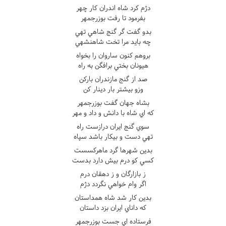
دژم کرد شاه اندران کار چهر
بفرمود تا رفت بوزرجمهر
بدو گفت گر گنج شاهي تهي
چه بايد مرا تخت شاهنشهي
بروهم کنون ساروان را بخواه
هيونان بختي برافگن به راه
صد از گنج مازندران بارکن
وزو بيشتر بار دينار کن
بشاه جهان گفت بوزرجمهر
که اي شاه با دانش و داد و مهر
سوي گنج ايران درازست راه
تهي دست و بيکار باشد سپاه
بدين شهرها گرد ماهرکسست
کسي کو درم بيش دارد بدست
ز بازارگان و ز دهقان درم
اگر وام خواهي نگردد دژم
بدين کار شد شاه همداستان
که داناي ايران بزد داستان
فرستاده اي جست بوزرجمهر