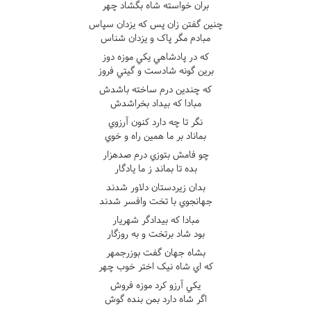
بران خواسته شاه بگشاد چهر
چنين گفتن زان پس که يزدان سپاس
مبادم مگر پاک و يزدان شناس
که در پادشاهي يکي موزه دوز
برين گونه شادست و گيتي فروز
که چندين درم ساخته باشدش
مبادا که بيداد بخراشدش
نگر تا چه دارد کنون آرزوي
بماناد بر ما همين راه و خوي
چو فامش بتوزي درم صدهزار
بده تا بماند ز ما يادگار
بدان زيردستان دلاور شدند
جهانجوي با تخت وافسر شدند
مبادا که بيدادگر شهريار
بود شاد برتخت و به روزگار
بشاه جهان گفت بوزرجمهر
که اي شاه نيک اختر خوب چهر
يکي آرزو کرد موزه فروش
اگر شاه دارد بمن بنده گوش