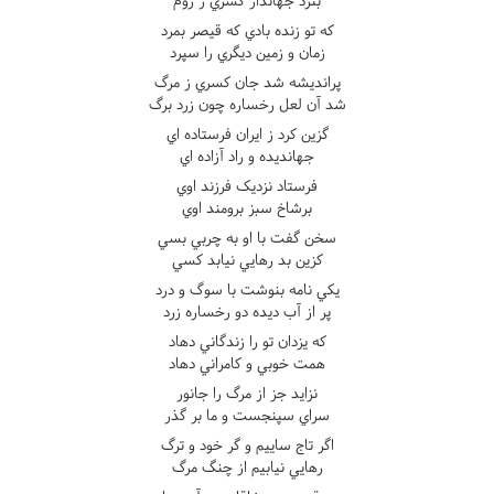
بنزد جهاندار کسري ز روم
که تو زنده بادي که قيصر بمرد
زمان و زمين ديگري را سپرد
پرانديشه شد جان کسري ز مرگ
شد آن لعل رخساره چون زرد برگ
گزين کرد ز ايران فرستاده اي
جهانديده و راد آزاده اي
فرستاد نزديک فرزند اوي
برشاخ سبز برومند اوي
سخن گفت با او به چربي بسي
کزين بد رهايي نيابد کسي
يکي نامه بنوشت با سوگ و درد
پر از آب ديده دو رخساره زرد
که يزدان تو را زندگاني دهاد
همت خوبي و کامراني دهاد
نزايد جز از مرگ را جانور
سراي سپنجست و ما بر گذر
اگر تاج ساييم و گر خود و ترگ
رهايي نيابيم از چنگ مرگ