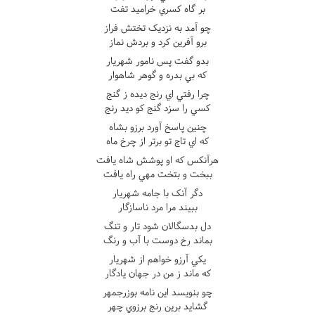
بر گاه کسري خراميد تفت
چو آمد به نزديک تختش فراز
برو آفرين کرد و بردش نماز
بدو گفت پس نامور شهريار
که بي بدره و گوهر شاهوار
چرا رفتي اي رنج ديده ز گنج
کسي را سزد گنج کو ديد رنج
چنين پاسخ آورد برزو بشاه
که اي تاج تو برتر از چرخ ماه
هرآنکس که او پوشش شاه يافت
ببخت و بتخت مهي راه يافت
دگر آنک با جامه شهريار
ببيند مرا مرد ناسازگار
دل بدسگالان شود تار و تنگ
بماند رخ دوست با آب و رنگ
يکي آرزو خواهم از شهريار
که ماند ز من در جهان يادگار
چو بنويسد اين نامه بوزرجمهر
گشايد برين رنج برزوي چهر