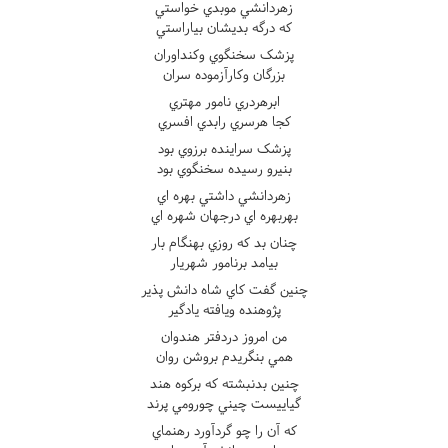
زهردانشي موبدي خواستي
که درگه بديشان بياراستي
پزشک سخنگوي وکنداوران
بزرگان وکارآزموده سران
ابرهردري نامور مهتري
کجا هرسري رابدي افسري
پزشک سراينده برزوي بود
بنيرو رسيده سخنگوي بود
زهردانشي داشتي بهره اي
بهربهره اي درجهان شهره اي
چنان بد که روزي بهنگام بار
بيامد برنامور شهريار
چنين گفت کاي شاه دانش پذير
پژوهنده ويافته يادگير
من امروز دردفتر هندوان
همي بنگريدم بروشن روان
چنين بدنبشته که برکوه هند
گياييست چيني چورومي پرند
که آن را چو گردآورد رهنماي