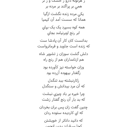
ز هرگونه دارو ز خشک و ز تر
همي بر پراگند بر مرده بر
يکي مرده زنده نگشت ازگيا
همانا که سست آمد آن کيميا
همه کوه بسپرد يک يک بپاي
ابر رنج اوبرنيامد بجاي
بدانست کان کار آن پادشا ست
که زنده است جاويد و فرمانرواست
دلش گشت سوزان ز تشوير شاه
هم ازنامداران هم از رنج راه
وزان خواسته نيز کآورده بود
زگفتار بيهوده آزرده بود
زکارنبشته ببد تنگدل
که آن مرد بيدانش و سنگدل
چرا خيره بر باد چيزي نبشت
که بد بار آن رنج گفتار زشت
چنين گفت زان پس بران بخردان
که اي کارديده ستوده ردان
که دانيد داناتر از خويشتن
کجا سرفرازد بدين انجمن