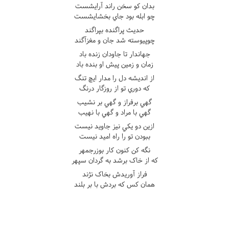
بدان کو سخن راند آرايشست
چو ابله بود جاي بخشايشست
حديث پراگنده بپراگند
چوپيوسته شد جان و مغزآگند
جهاندار تا جاودان زنده باد
زمان و زمين پيش او بنده باد
از انديشه دل را مدار ايچ تنگ
که دوري تو از روزگار درنگ
گهي برفراز و گهي بر نشيب
گهي با مراد و گهي با نهيب
ازين دو يکي نيز جاويد نيست
ببودن تو را راه اميد نيست
نگه کن کنون کار بوزرجمهر
که از خاک برشد به گردان سپهر
فراز آوريدش بخاک نژند
همان کس که بردش با بر بلند