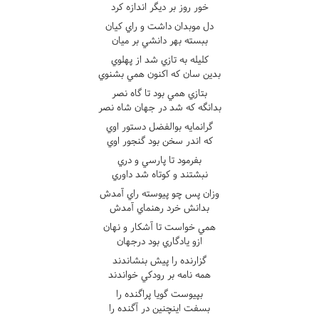
خور روز بر ديگر اندازه کرد
دل موبدان داشت و راي کيان
ببسته بهر دانشي بر ميان
کليله به تازي شد از پهلوي
بدين سان که اکنون همي بشنوي
بتازي همي بود تا گاه نصر
بدانگه که شد در جهان شاه نصر
گرانمايه بوالفضل دستور اوي
که اندر سخن بود گنجور اوي
بفرمود تا پارسي و دري
نبشتند و کوتاه شد داوري
وزان پس چو پيوسته راي آمدش
بدانش خرد رهنماي آمدش
همي خواست تا آشکار و نهان
ازو يادگاري بود درجهان
گزارنده را پيش بنشاندند
همه نامه بر رودکي خواندند
بپيوست گويا پراگنده را
بسفت اينچنين در آگنده را