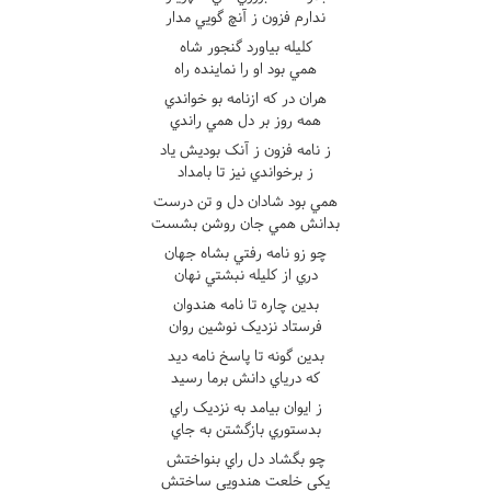
ندارم فزون ز آنچ گويي مدار
کليله بياورد گنجور شاه
همي بود او را نماينده راه
هران در که ازنامه بو خواندي
همه روز بر دل همي راندي
ز نامه فزون ز آنک بوديش ياد
ز برخواندي نيز تا بامداد
همي بود شادان دل و تن درست
بدانش همي جان روشن بشست
چو زو نامه رفتي بشاه جهان
دري از کليله نبشتي نهان
بدين چاره تا نامه هندوان
فرستاد نزديک نوشين روان
بدين گونه تا پاسخ نامه ديد
که درياي دانش برما رسيد
ز ايوان بيامد به نزديک راي
بدستوري بازگشتن به جاي
چو بگشاد دل راي بنواختش
يکي خلعت هندويي ساختش