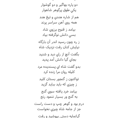
دو ياره بهاگير و دو گوشوار
يکي طوق پرگوهر شاهوار
هم از شاره هندي و تيغ هند
همه روي آهن سراسر پرند
بيامد ز قنوج برزوي شاد
بسي دانش نوگرفته بياد
ز ره چون رسيد اندر آن بارگاه
نيايش کنان رفت نزديک شاه
بگفت آنچ از راي ديد و شنيد
بجاي گيا دانش آمد پديد
بدو گفت شاه اي پسنديده مرد
کليله روان مرا زنده کرد
تواکنون ز گنجور بستان کليد
ز چيزي که بايد ببايد گزيد
بيامد خرد يافته سوي گنج
به گنج ور بسيار ننمود رنج
درم بود و گوهر چپ و دست راست
جز از جامه شاه چيزي نخواست
گرانمايه دستي بپوشيد و رفت