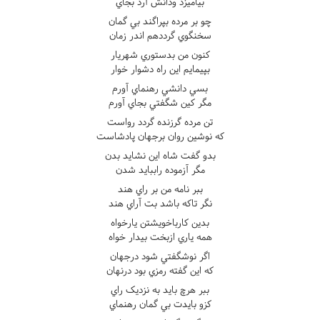
بياميزد ودانش آرد بجاي
چو بر مرده بپراگند بي گمان
سخنگوي گرددهم اندر زمان
کنون من بدستوري شهريار
بپيمايم اين راه دشوار خوار
بسي دانشي رهنماي آورم
مگر کين شگفتي بجاي آورم
تن مرده گرزنده گردد رواست
که نوشين روان برجهان پادشاست
بدو گفت شاه اين نشايد بدن
مگر آزموده راببايد شدن
ببر نامه من بر راي هند
نگر تاکه باشد بت آراي هند
بدين کارباخويشتن يارخواه
همه ياري ازبخت بيدار خواه
اگر نوشگفتي شود درجهان
که اين گفته رمزي بود درنهان
ببر هرچ بايد به نزديک راي
کزو بايدت بي گمان رهنماي