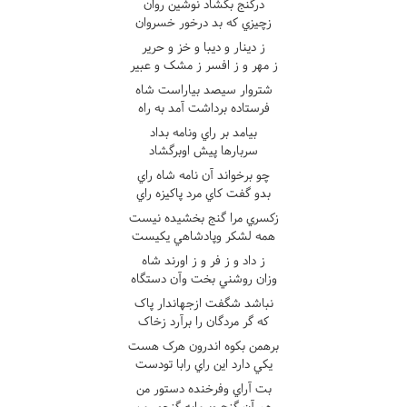
درگنج بگشاد نوشين روان
زچيزي که بد درخور خسروان
ز دينار و ديبا و خز و حرير
ز مهر و ز افسر ز مشک و عبير
شتروار سيصد بياراست شاه
فرستاده برداشت آمد به راه
بيامد بر راي ونامه بداد
سربارها پيش اوبرگشاد
چو برخواند آن نامه شاه راي
بدو گفت کاي مرد پاکيزه راي
زکسري مرا گنج بخشيده نيست
همه لشکر وپادشاهي يکيست
ز داد و ز فر و ز اورند شاه
وزان روشني بخت وآن دستگاه
نباشد شگفت ازجهاندار پاک
که گر مردگان را برآرد زخاک
برهمن بکوه اندرون هرک هست
يکي دارد اين راي رابا تودست
بت آراي وفرخنده دستور من
هم آن گنج وپرمايه گنجور من