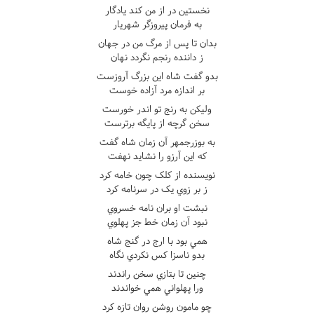
نخستين در از من کند يادگار
به فرمان پيروزگر شهريار
بدان تا پس از مرگ من در جهان
ز داننده رنجم نگردد نهان
بدو گفت شاه اين بزرگ آروزست
بر اندازه مرد آزاده خوست
وليکن به رنج تو اندر خورست
سخن گرچه از پايگه برترست
به بوزرجمهر آن زمان شاه گفت
که اين آرزو را نشايد نهفت
نويسنده از کلک چون خامه کرد
ز بر زوي يک در سرنامه کرد
نبشت او بران نامه خسروي
نبود آن زمان خط جز پهلوي
همي بود با ارج در گنج شاه
بدو ناسزا کس نکردي نگاه
چنين تا بتازي سخن راندند
ورا پهلواني همي خواندند
چو مامون روشن روان تازه کرد