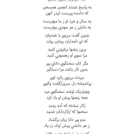
به پاسخ شدند انجمن همسخن
که داننده پيرست ايدر کهن
به سال و خرد او ز ما مهترست
به دانش ز هر مهتري بهترست
چنين گفت برزوي با هندوان
که اي نامداران روشن روان
برين رنجها برفزوني کنيد
مرا سوي او رهنموني کنيد
مگر کان سخنگوي داناي پير
بدين کار باشد مرا دستگير
ببردند برزوي رانزد اوي
پرانديشه دل سرپرازگفت وگوي
چونزديک اوشد سخنگوي مرد
همه رنجها پيش او ياد کرد
زکار نبشته که آمد پديد
سخنها که ازکاردانان شنيد
بدو پير دانا زبان برگشاد
ز هر دانشي پيش اوک رد ياد
که من در نبشته چنين يافتم