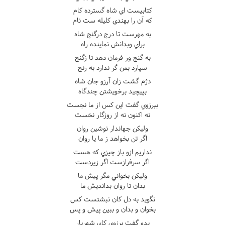
کتابيست اي شاه گسترده کام
که آن را بهندي کليله ست نام
به مهرست تا درج درگنج شاه
براي وبدانش نماينده راه
به گنج ور فرمان دهد تا زگنج
سپارد بمن گر ندارد به رنج
دژم گشت زان آرزو جان شاه
بپيچيد برخويشتن چندگاه
ببرزوي گفت اين کس از ما نجست
نه اکنون نه از روزگار نخست
وليکن جهاندار نوشين روان
اگر تن بخواهد ز ما يا روان
نداريم ازو باز چيزي که هست
اگر سرفرازست اگر زيردست
وليکن بخواني مگر پيش ما
بدان تا روان بدانديش ما
نگويد به دل کان نبشتست کس
بخوان و بدان و ببين پيش و پس
بدو گفت برزوي کاي شهريار