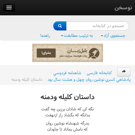
نوسخن
کتابخانه
فرهنگ واژگان
جستجوی آزاد
به ترتیب مطابقت
راهنما
وزن‌یاب
بلبل‌زبان
کتابخانه فارسی
/
شاهنامه فردوسي
/
پادشاهي کسري نوشين روان چهل و هشت سال بود
/
داستان کليله ودمنه
داستان کليله ودمنه
نگه کن که شادان برزين چه گفت
بدانگه که بگشاد راز ازنهفت
بدرگه شهنشاه نوشين روان
که نامش بماناد تا جاودان