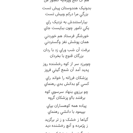
بدونيک هندوستان پيش تست
بزرگي مرا درکم وبيش تست
بياراستندش به نزديک راي
يکي نامور چون ببايست جاي
خورشگر فرستاد هم خوردني
همان پوشش نغز وگستردني
برفت آن شب وراي زد با ردان
بزرگان قنوج با بخردان
چوبرزد سر از کوه رخشنده روز
پديد آمد آن شمع گيتي فروز
پزشکان فرزانه را خواند راي
کسي کو بدانش بدي رهنماي
چو برزوي بنهاد سرسوي کوه
برفتند بااو پزشکان گروه
پياده همه کوهساران بپاي
بپيمود با دانشي رهنماي
گياها ز خشک و ز تر برگزيد
ز پژمرده و آنچ رخشنده ديد