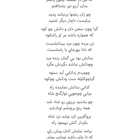
بدان آرزو تيز بشتافتم
چو زان رنجها برنيامد پديد
ببايست ناچار ديگر شنيد
گيا چون سخن دان و دانش چو کوه
که همواره باشد مر او راشکوه
تن مرده چون مرد بيدانشست
که دانا بهرجاي با رامشست
بدانش بود بي گمان زنده مرد
چودانش نباشد بگردش مگرد
چومردم زدانايي آيد ستوه
گياچوکليله ست ودانش چوکوه
کتابي بدانش نماينده راه
بيابي چوجويي توازگنج شاه
چو بشنيد برزوي زو شاد شد
همه رنج برچشم اوبادشد
بروآفرين کرد وشد نزد شاه
بکردار آتش بپيمود راه
بيامد نيايش کنان پيش راي
که تا جاي باشد توبادي بجاي